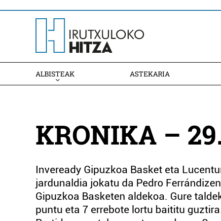
ALBISTEAK
ASTEKARIA
KRONIKA – 29
Inveready Gipuzkoa Basket eta Lucentum
jardunaldia jokatu da Pedro Ferrándize
Gipuzkoa Basketen aldekoa. Gure taldeko
puntu eta 7 errebote lortu baititu guztir