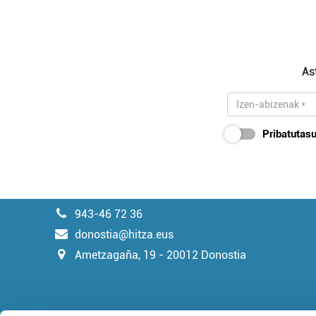
As
Pribatutasu
943-46 72 36
donostia@hitza.eus
Ametzagaña, 19 - 20012 Donostia