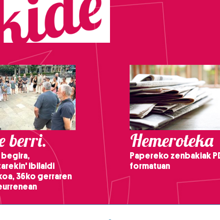
 berri.
Hemeroteka
 begira,
Papereko zenbakiak P
arekin' ibilaldi
formatuan
ikoa, 36ko gerraren
teurrenean