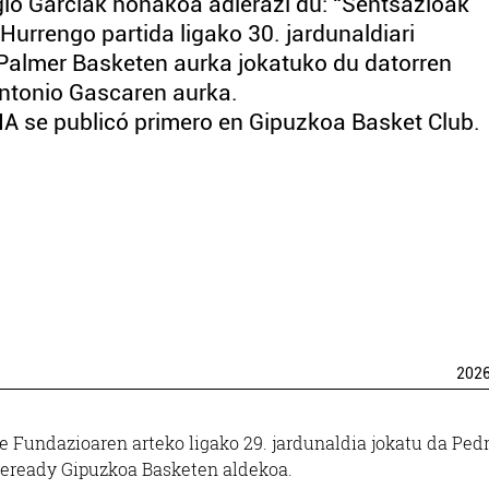
gio Garciak honakoa adierazi du: “Sentsazioak
Hurrengo partida ligako 30. jardunaldiari
Palmer Basketen aurka jokatuko du datorren
 Antonio Gascaren aurka.
 se publicó primero en Gipuzkoa Basket Club.
202
 Fundazioaren arteko ligako 29. jardunaldia jokatu da Ped
nveready Gipuzkoa Basketen aldekoa.