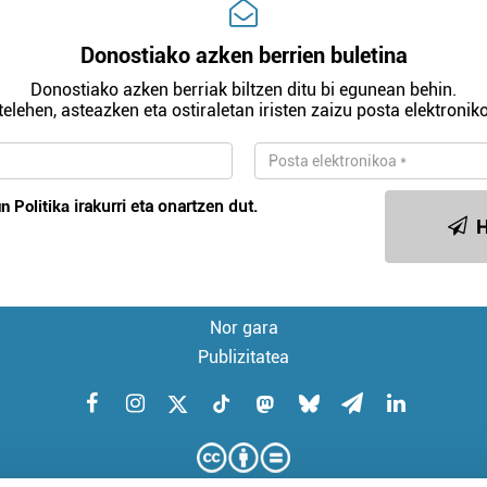
Donostiako azken berrien buletina
Donostiako azken berriak biltzen ditu bi egunean behin.
telehen, asteazken eta ostiraletan iristen zaizu posta elektroniko
n Politika
irakurri eta onartzen dut.
H
Nor gara
Publizitatea