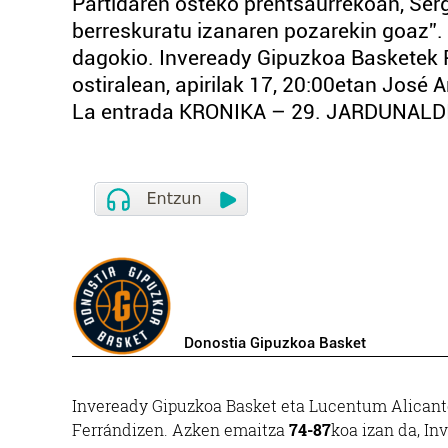
Partidaren osteko prentsaurrekoan, Ser
berreskuratu izanaren pozarekin goaz”. 
dagokio. Inveready Gipuzkoa Basketek 
ostiralean, apirilak 17, 20:00etan José
La entrada KRONIKA – 29. JARDUNALDIA
Donostia Gipuzkoa Basket
Inveready Gipuzkoa Basket eta Lucentum Alicante
Ferrándizen. Azken emaitza
74-87
koa izan da, I