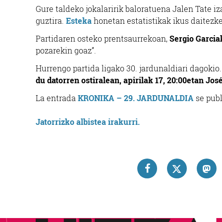
Gure taldeko jokalaririk baloratuena Jalen Tate iza
guztira.
Esteka
honetan estatistikak ikus daitezke
Partidaren osteko prentsaurrekoan,
Sergio Garcia
pozarekin goaz”.
Hurrengo partida ligako 30. jardunaldiari dagokio
du datorren ostiralean, apirilak 17, 20:00etan Jo
La entrada
KRONIKA – 29. JARDUNALDIA
se publ
Jatorrizko albistea irakurri.