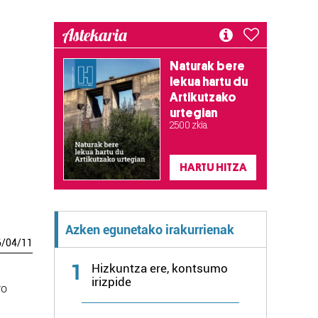
Astekaria
Naturak bere
lekua hartu du
Artikutzako
urtegian
2.500 zkia.
HARTU HITZA
Azken egunetako irakurrienak
6
/
04
/
11
1
Hizkuntza ere, kontsumo
irizpide
ro