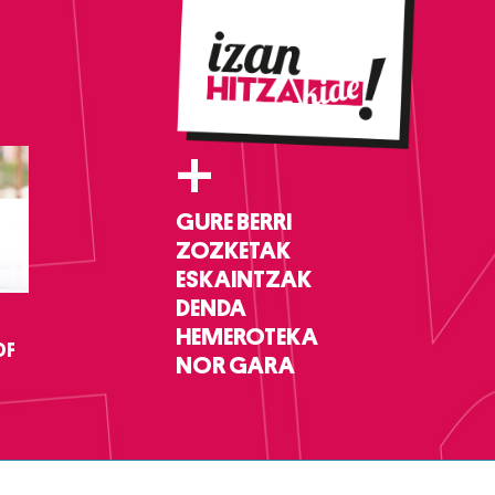
+
GURE BERRI
ZOZKETAK
ESKAINTZAK
DENDA
HEMEROTEKA
DF
NOR GARA