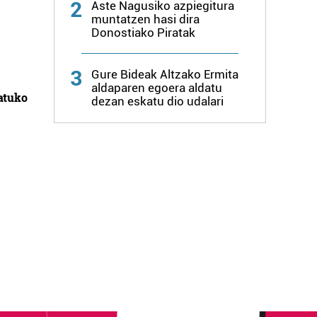
2
Aste Nagusiko azpiegitura
muntatzen hasi dira
Donostiako Piratak
3
Gure Bideak Altzako Ermita
aldaparen egoera aldatu
atuko
dezan eskatu dio udalari