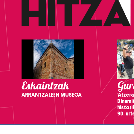
Eskaintzak
Gure
ARRANTZALEEN MUSEOA
'Atzera
Dinamit
histor
90. ur