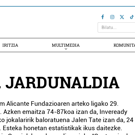
IRITZIA
MULTIMEDIA
KOMUNIT
. JARDUNALDIA
 Alicante Fundazioaren arteko ligako 29.
n. Azken emaitza 74-87koa izan da, Inveready
 jokalaririk baloratuena Jalen Tate izan da, 24
a. Esteka honetan estatistikak ikus daitezke.