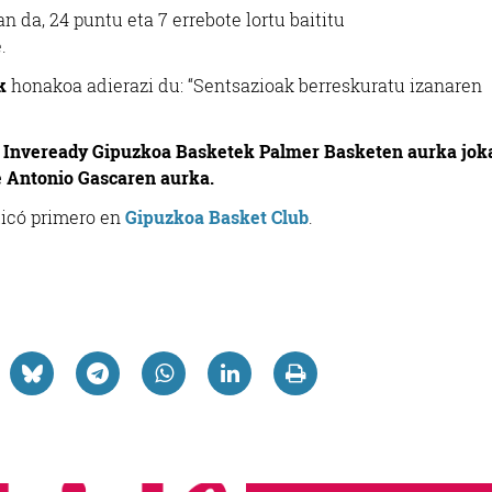
n da, 24 puntu eta 7 errebote lortu baititu
.
k
honakoa adierazi du: “Sentsazioak berreskuratu izanaren
.
Inveready Gipuzkoa Basketek Palmer Basketen aurka jok
sé Antonio Gascaren aurka.
icó primero en
Gipuzkoa Basket Club
.