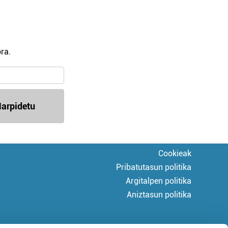
ra.
arpidetu
Cookieak
Pribatutasun politika
Argitalpen politika
Aniztasun politika