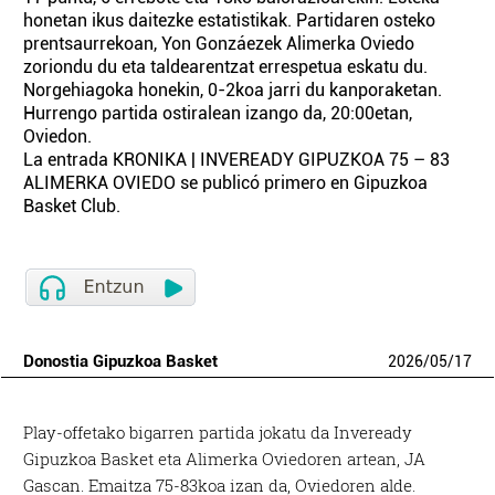
honetan ikus daitezke estatistikak. Partidaren osteko
prentsaurrekoan, Yon Gonzáezek Alimerka Oviedo
zoriondu du eta taldearentzat errespetua eskatu du.
Norgehiagoka honekin, 0-2koa jarri du kanporaketan.
Hurrengo partida ostiralean izango da, 20:00etan,
Oviedon.
La entrada KRONIKA | INVEREADY GIPUZKOA 75 – 83
ALIMERKA OVIEDO se publicó primero en Gipuzkoa
Basket Club.
Donostia Gipuzkoa Basket
2026
/
05
/
17
Play-offetako bigarren partida jokatu da Inveready
Gipuzkoa Basket eta Alimerka Oviedoren artean, JA
Gascan. Emaitza 75-83koa izan da, Oviedoren alde.