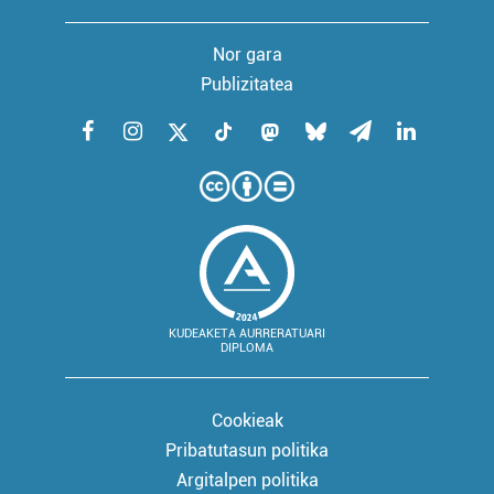
Nor gara
Publizitatea
KUDEAKETA AURRERATUARI
DIPLOMA
Cookieak
Pribatutasun politika
Argitalpen politika