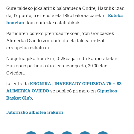
Gure taldeko jokalaririk baloratuena Ondrej Haznlik izan
da, 17 puntu, 6 errebote eta 18ko balorazioarekin.
Esteka
honetan
ikus daitezke estatistikak.
Partidaren osteko prentsaurrekoan, Yon Gonzáezek
Alimerka Oviedo zoriondu du eta taldearentzat
errespetua eskatu du.
Norgehiagoka honekin, 0-2koa jarri du kanporaketan.
Hurrengo partida ostiralean izango da, 20:00etan,
Oviedon.
La entrada
KRONIKA | INVEREADY GIPUZKOA 75 – 83
ALIMERKA OVIEDO
se publicó primero en
Gipuzkoa
Basket Club
.
Jatorrizko albistea irakurri.