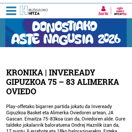
Sartu
KRONIKA | INVEREADY
GIPUZKOA 75 – 83 ALIMERKA
OVIEDO
Play-offetako bigarren partida jokatu da Inveready
Gipuzkoa Basket eta Alimerka Oviedoren artean, JA
Gascan. Emaitza 75-83koa izan da, Oviedoren alde. Gure
taldeko jokalaririk baloratuena Ondrej Haznlik izan da,
17 puntu, 6 errebote eta 18ko balorazioarekin. Esteka