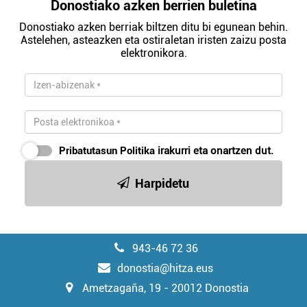
Donostiako azken berrien buletina
Donostiako azken berriak biltzen ditu bi egunean behin.
Astelehen, asteazken eta ostiraletan iristen zaizu posta
elektronikora.
Pribatutasun Politika
irakurri eta onartzen dut.
Harpidetu
943-46 72 36
donostia@hitza.eus
Ametzagaña, 19 - 20012 Donostia