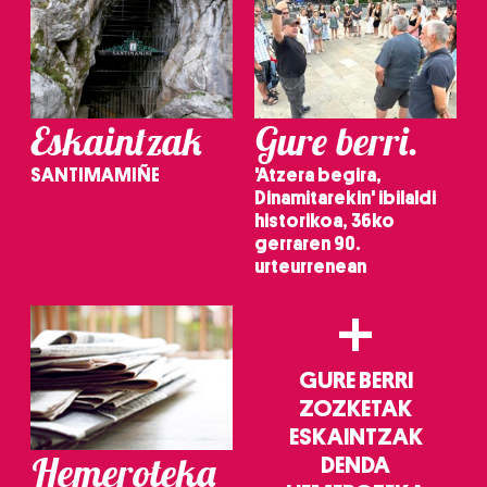
Eskaintzak
Gure berri.
SANTIMAMIÑE
'Atzera begira,
Dinamitarekin' ibilaldi
historikoa, 36ko
gerraren 90.
urteurrenean
+
GURE BERRI
ZOZKETAK
ESKAINTZAK
Hemeroteka
DENDA