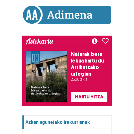
Astekaria
Naturak bere
lekua hartu du
Artikutzako
urtegian
2.500 zkia.
HARTU HITZA
Azken egunetako irakurrienak