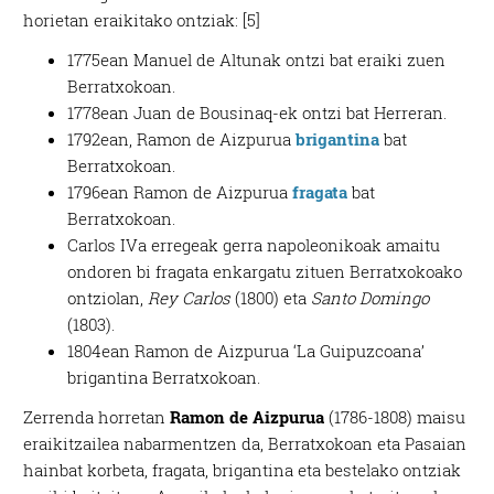
horietan eraikitako ontziak: [5]
1775ean Manuel de Altunak ontzi bat eraiki zuen
Berratxokoan.
1778ean Juan de Bousinaq-ek ontzi bat Herreran.
1792ean, Ramon de Aizpurua
brigantina
bat
Berratxokoan.
1796ean Ramon de Aizpurua
fragata
bat
Berratxokoan.
Carlos IVa erregeak gerra napoleonikoak amaitu
ondoren bi fragata enkargatu zituen Berratxokoako
ontziolan,
Rey Carlos
(1800) eta
Santo Domingo
(1803).
1804ean Ramon de Aizpurua ‘La Guipuzcoana’
brigantina Berratxokoan.
Zerrenda horretan
Ramon de Aizpurua
(1786-1808) maisu
eraikitzailea nabarmentzen da, Berratxokoan eta Pasaian
hainbat korbeta, fragata, brigantina eta bestelako ontziak