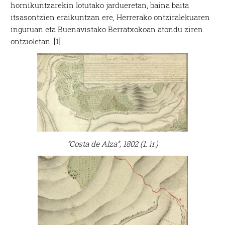
hornikuntzarekin lotutako jardueretan, baina baita
itsasontzien eraikuntzan ere, Herrerako ontziralekuaren
inguruan eta Buenavistako Berratxokoan atondu ziren
ontzioletan. [1]
“Costa de Alza”, 1802 (1. ir.)