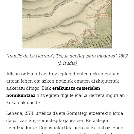
“muelle de La Herrera”, “Dique del Rey para maderas”, 1802
(1. irudia)
Altzan ontzigintzaz hitz egiten diguten dokumentuen
artean lehen eta azken notiziak ematen dizkigutenak
aukeratu ditugu. Biak
eraikuntza-materialen
hornikuntzaz
hitz egiten digute eta La Herrera inguruan
kokatuak daude.
Lehena, 1574. urtekoa da eta Gomistegi etxearekin lotua
dago. Izan ere, Gomistegiko jabea zen Berastegui
lizentziadunak Donostiako Udalaren aurka irabazi zuen