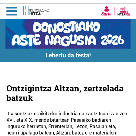
Sartu
Lehertu da festa!
Ontzigintza Altzan, zertzelada
batzuk
Itsasontziak eraikitzeko industria garrantzitsua izan zen
XVI. eta XIX. mende bitartean Pasaiako badiaren
inguruko herrietan, Errenterian, Lezon, Pasaian eta,
neurri apalago batean, Altzan, batez ere materialen