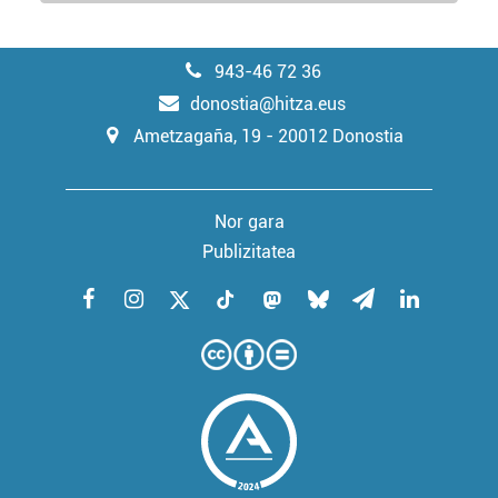
943-46 72 36
donostia@hitza.eus
Ametzagaña, 19 - 20012 Donostia
Nor gara
Publizitatea