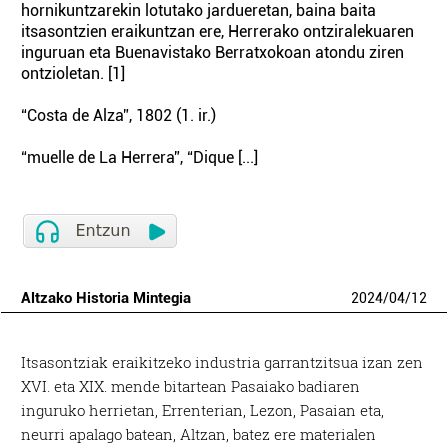
hornikuntzarekin lotutako jardueretan, baina baita
itsasontzien eraikuntzan ere, Herrerako ontziralekuaren
inguruan eta Buenavistako Berratxokoan atondu ziren
ontzioletan. [1]
“Costa de Alza”, 1802 (1. ir.)
“muelle de La Herrera”, “Dique [...]
Altzako Historia Mintegia
2024
/
04
/
12
Itsasontziak eraikitzeko industria garrantzitsua izan zen
XVI. eta XIX. mende bitartean Pasaiako badiaren
inguruko herrietan, Errenterian, Lezon, Pasaian eta,
neurri apalago batean, Altzan, batez ere materialen