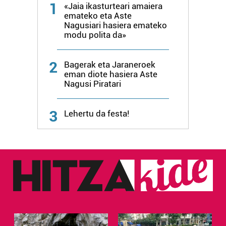
1
«Jaia ikasturteari amaiera
emateko eta Aste
Nagusiari hasiera emateko
modu polita da»
2
Bagerak eta Jaraneroek
eman diote hasiera Aste
Nagusi Piratari
3
Lehertu da festa!