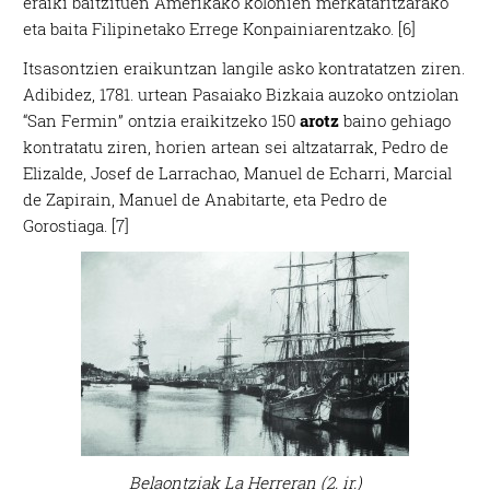
eraiki baitzituen Amerikako kolonien merkataritzarako
eta baita Filipinetako Errege Konpainiarentzako. [6]
Itsasontzien eraikuntzan langile asko kontratatzen ziren.
Adibidez, 1781. urtean Pasaiako Bizkaia auzoko ontziolan
“San Fermin” ontzia eraikitzeko 150
arotz
baino gehiago
kontratatu ziren, horien artean sei altzatarrak, Pedro de
Elizalde, Josef de Larrachao, Manuel de Echarri, Marcial
de Zapirain, Manuel de Anabitarte, eta Pedro de
Gorostiaga. [7]
Belaontziak La Herreran
(2. ir.)