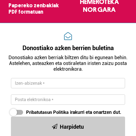
HEMEROTEKA
Papereko zenbakiak
NOR GARA
PDF formatuan
Donostiako azken berrien buletina
Donostiako azken berriak biltzen ditu bi egunean behin.
Astelehen, asteazken eta ostiraletan iristen zaizu posta
elektronikora.
Pribatutasun Politika
irakurri eta onartzen dut.
Harpidetu