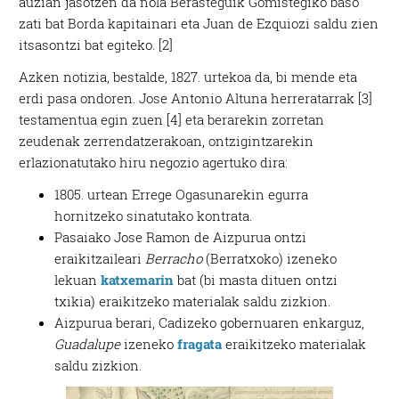
auzian jasotzen da nola Berasteguik Gomistegiko baso
zati bat Borda kapitainari eta Juan de Ezquiozi saldu zien
itsasontzi bat egiteko. [2]
Azken notizia, bestalde, 1827. urtekoa da, bi mende eta
erdi pasa ondoren. Jose Antonio Altuna herreratarrak [3]
testamentua egin zuen [4] eta berarekin zorretan
zeudenak zerrendatzerakoan, ontzigintzarekin
erlazionatutako hiru negozio agertuko dira:
1805. urtean Errege Ogasunarekin egurra
hornitzeko sinatutako kontrata.
Pasaiako Jose Ramon de Aizpurua ontzi
eraikitzaileari
Berracho
(Berratxoko) izeneko
lekuan
katxemarin
bat (bi masta dituen ontzi
txikia) eraikitzeko materialak saldu zizkion.
Aizpurua berari, Cadizeko gobernuaren enkarguz,
Guadalupe
izeneko
fragata
eraikitzeko materialak
saldu zizkion.