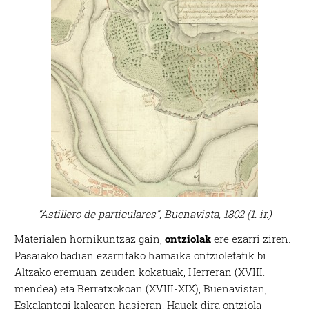
“Astillero de particulares”, Buenavista, 1802 (1. ir.)
Materialen hornikuntzaz gain,
ontziolak
ere ezarri ziren.
Pasaiako badian ezarritako hamaika ontzioletatik bi
Altzako eremuan zeuden kokatuak, Herreran (XVIII.
mendea) eta Berratxokoan (XVIII-XIX), Buenavistan,
Eskalantegi kalearen hasieran. Hauek dira ontziola