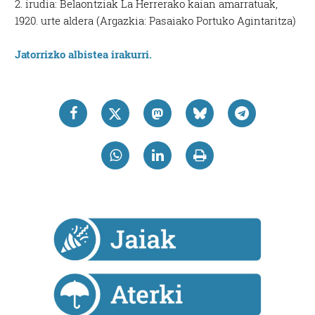
2. irudia: Belaontziak La Herrerako kaian amarratuak,
erabiltzeko baimen esplizitua ematen diguzu.
Gehiago
1920. urte aldera (Argazkia: Pasaiako Portuko Agintaritza)
irakurri
Jatorrizko albistea irakurri.