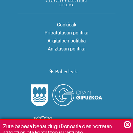
KUDEAKETA AURRERATUARI
DIPLOMA
Cookieak
Pribatutasun politika
Argitalpen politika
Aniztasun politika
Babesleak:
Zure babesa behar dugu Donostia den horretan
aztertzen eta kontatzen jarraitzeko.