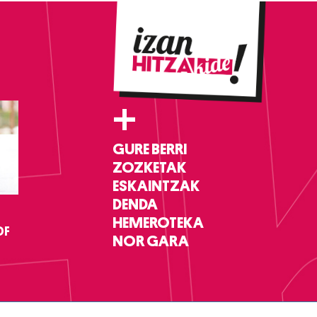
+
GURE BERRI
ZOZKETAK
ESKAINTZAK
DENDA
HEMEROTEKA
DF
NOR GARA