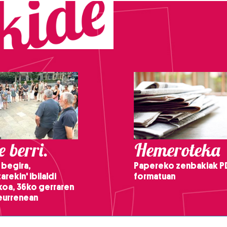
 berri.
Hemeroteka
 begira,
Papereko zenbakiak P
arekin' ibilaldi
formatuan
ikoa, 36ko gerraren
teurrenean