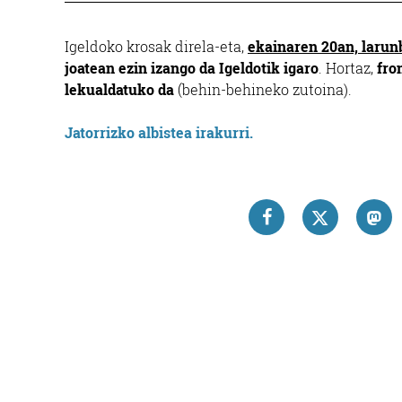
Igeldoko krosak direla-eta,
ekainaren 20an, larunb
joatean ezin izango da Igeldotik igaro
. Hortaz,
fro
lekualdatuko da
(behin-behineko zutoina).
Jatorrizko albistea irakurri.