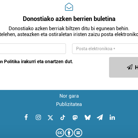
Donostiako azken berrien buletina
Donostiako azken berriak biltzen ditu bi egunean behin.
telehen, asteazken eta ostiraletan iristen zaizu posta elektroniko
n Politika
irakurri eta onartzen dut.
H
Nor gara
Publizitatea