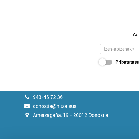
As
Pribatutasu
943-46 72 36
donostia@hitza.eus
Ametzagaña, 19 - 20012 Donostia