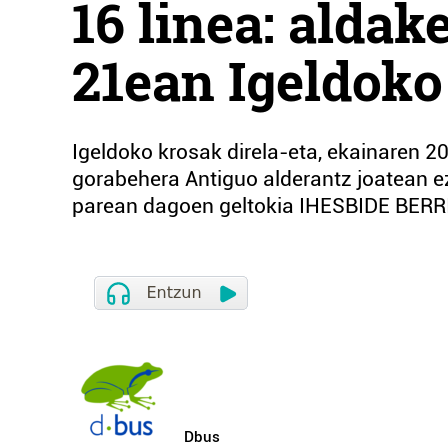
16 linea: alda
21ean Igeldoko 
Igeldoko krosak direla-eta, ekainaren 20
gorabehera Antiguo alderantz joatean ezi
parean dagoen geltokia IHESBIDE BERRI
Dbus