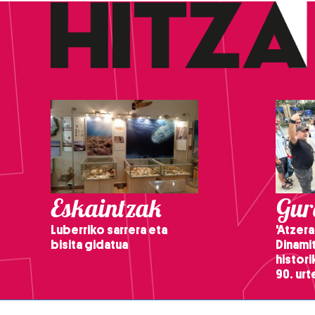
Eskaintzak
Gure
Luberriko sarrera eta
'Atzera
bisita gidatua
Dinamit
histor
90. ur