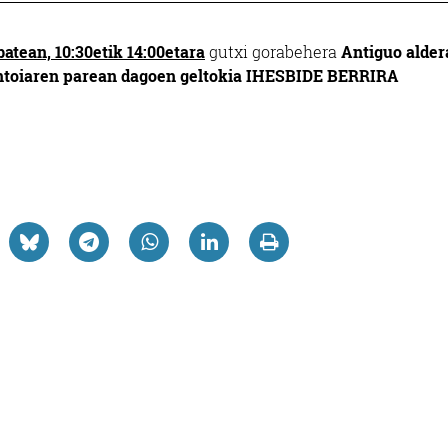
atean, 10:30etik 14:00etara
gutxi gorabehera
Antiguo alder
ntoiaren parean dagoen geltokia IHESBIDE BERRIRA