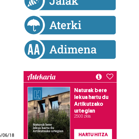
n
Astekaria
Naturak bere
lekua hartu du
Artikutzako
urtegian
2.500 zkia.
HARTU HITZA
6
/
06
/
18