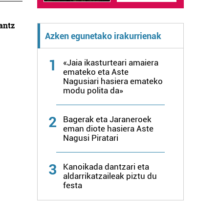
antz
Azken egunetako irakurrienak
1
«Jaia ikasturteari amaiera
emateko eta Aste
Nagusiari hasiera emateko
modu polita da»
2
Bagerak eta Jaraneroek
eman diote hasiera Aste
Nagusi Piratari
3
Kanoikada dantzari eta
aldarrikatzaileak piztu du
festa