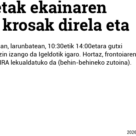
ketak ekainaren
krosak direla eta
an, larunbatean, 10:30etik 14:00etara gutxi
n izango da Igeldotik igaro. Hortaz, frontoiare
RA lekualdatuko da (behin-behineko zutoina).
202