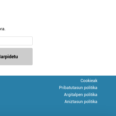
ra.
arpidetu
Cookieak
Pribatutasun politika
Argitalpen politika
Aniztasun politika