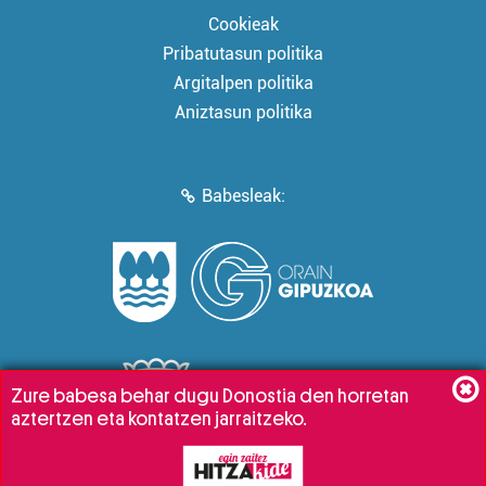
Cookieak
Pribatutasun politika
Argitalpen politika
Aniztasun politika
Babesleak:
Zure babesa behar dugu Donostia den horretan
aztertzen eta kontatzen jarraitzeko.