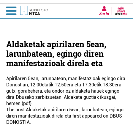
Sartu
Aldaketak apirilaren 5ean,
larunbatean, egingo diren
manifestazioak direla eta
Apirilaren 5ean, larunbatean, manifestazioak egingo dira
Donostian, 12:00etatik 12:50era eta 17:30etik 18:30era
gutxi gorabehera, eta ondorioz aldaketa hauek egingo
dira Dbuseko zerbitzuetan: Aldaketa guztiak ikusgai,
hemen (pdf).
The post Aldaketak apirilaren 5ean, larunbatean, egingo
diren manifestazioak direla eta first appeared on DBUS
DONOSTIA.