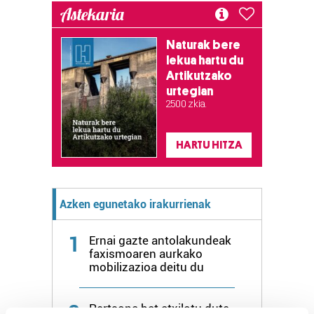
Astekaria
Naturak bere
lekua hartu du
Artikutzako
urtegian
2.500 zkia.
HARTU HITZA
Azken egunetako irakurrienak
1
Ernai gazte antolakundeak
faxismoaren aurkako
mobilizazioa deitu du
2
Pertsona bat atxilotu dute