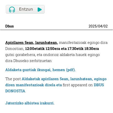
Dbus
2025
/
04
/
02
Apirilaren 5ean, larunbatean,
manifestazioak egingo dira
Donostian,
12:00etatik 12:50era
eta 17:30etik 18:30era
gutxi gorabehera, eta ondorioz aldaketa hauek egingo
dira Dbuseko zerbitzuetan:
Aldaketa guztiak ikusgai, hemen (pdf).
The post
Aldaketak apirilaren 5ean, larunbatean, egingo
diren manifestazioak direla eta
first appeared on
DBUS
DONOSTIA
.
Jatorrizko albistea irakurri.