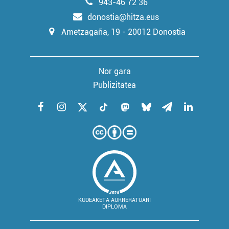
943-46 72 36
donostia@hitza.eus
Ametzagaña, 19 - 20012 Donostia
Nor gara
Publizitatea
KUDEAKETA AURRERATUARI
DIPLOMA