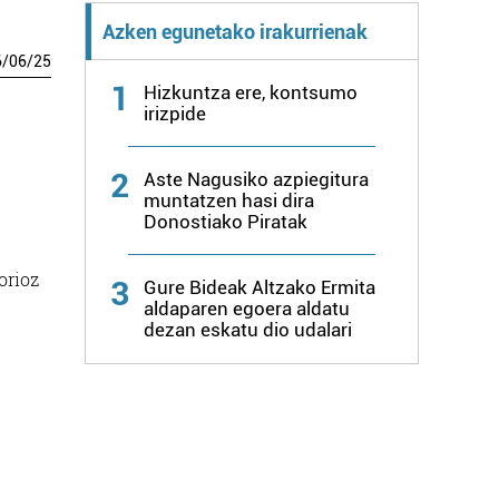
Azken egunetako irakurrienak
6
/
06
/
25
1
Hizkuntza ere, kontsumo
irizpide
2
Aste Nagusiko azpiegitura
muntatzen hasi dira
Donostiako Piratak
orioz
3
Gure Bideak Altzako Ermita
aldaparen egoera aldatu
dezan eskatu dio udalari