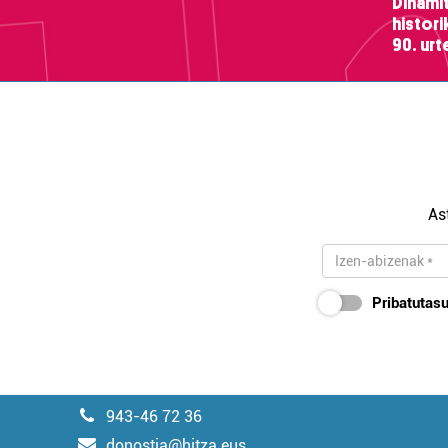
Dinamit
histor
90. ur
As
Pribatutasu
943-46 72 36
donostia@hitza.eus