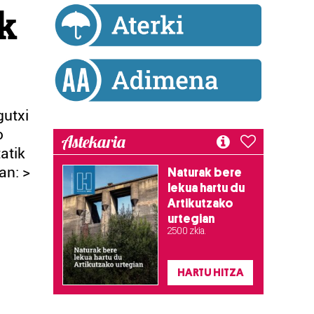
k
gutxi
o
Astekaria
atik
an: >
Naturak bere
lekua hartu du
Artikutzako
urtegian
2.500 zkia.
HARTU HITZA