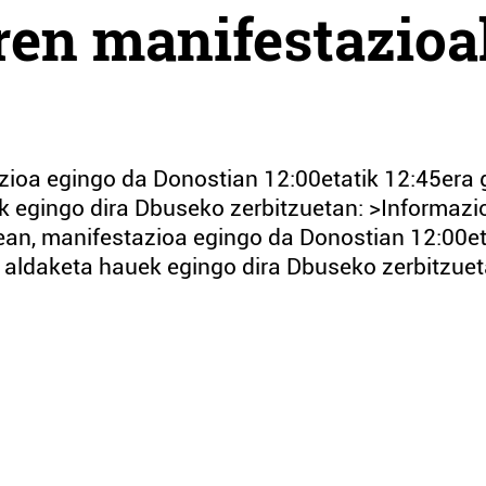
ren manifestazioa
zioa egingo da Donostian 12:00etatik 12:45era 
k egingo dira Dbuseko zerbitzuetan: >Informazi
ean, manifestazioa egingo da Donostian 12:00et
 aldaketa hauek egingo dira Dbuseko zerbitzuet