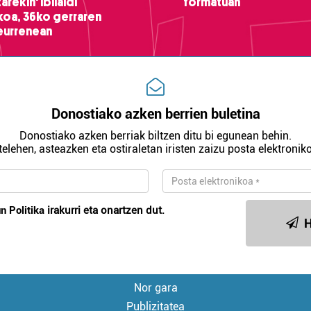
arekin' ibilaldi
formatuan
ikoa, 36ko gerraren
teurrenean
Donostiako azken berrien buletina
Donostiako azken berriak biltzen ditu bi egunean behin.
telehen, asteazken eta ostiraletan iristen zaizu posta elektroniko
n Politika
irakurri eta onartzen dut.
H
Nor gara
Publizitatea