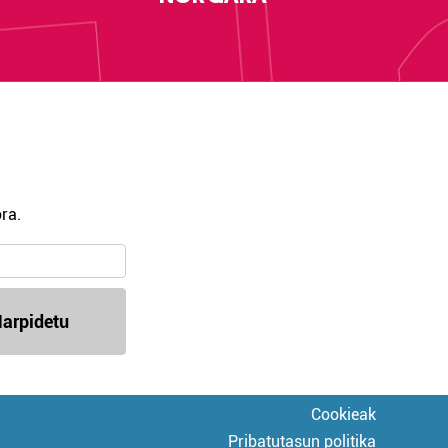
ra.
arpidetu
Cookieak
Pribatutasun politika