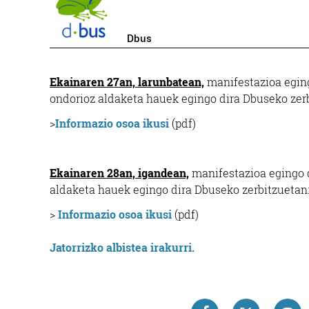
Dbus
Ekainaren 27an, larunbatean,
manifestazioa egin
ondorioz aldaketa hauek egingo dira Dbuseko zer
>
Informazio osoa ikusi
(pdf)
Ekainaren 28an, igandean,
manifestazioa egingo
aldaketa hauek egingo dira Dbuseko zerbitzuetan
>
Informazio osoa ikusi
(pdf)
Jatorrizko albistea irakurri.