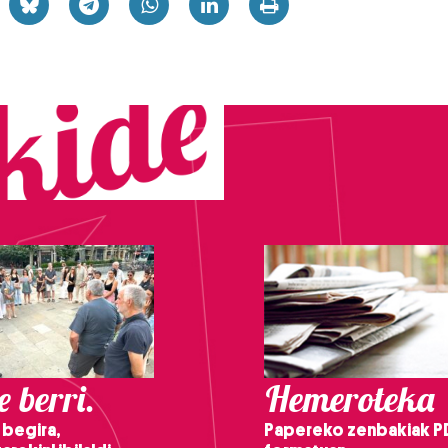
 berri.
Hemeroteka
 begira,
Papereko zenbakiak P