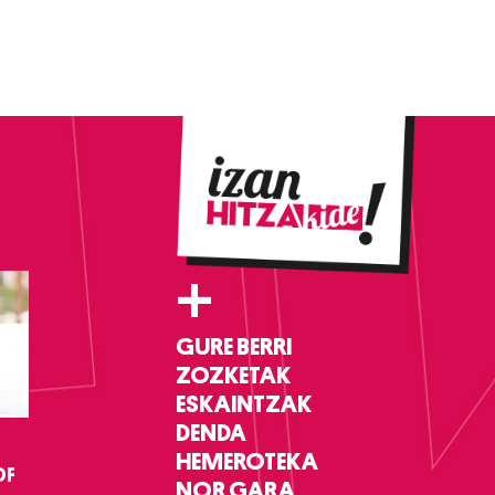
+
GURE BERRI
ZOZKETAK
ESKAINTZAK
DENDA
HEMEROTEKA
DF
NOR GARA