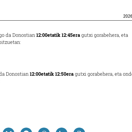
202
go da Donostian
12:00etatik 12:45era
gutxi gorabehera, eta
bitzuetan:
 da Donostian
12:00etatik 12:50era
gutxi gorabehera, eta ond
: