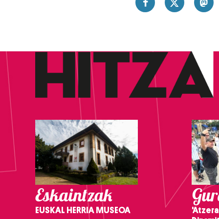
Eskaintzak
Gure
EUSKAL HERRIA MUSEOA
'Atzera