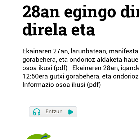
28an egingo di
direla eta
Ekainaren 27an, larunbatean, manifesta
gorabehera, eta ondorioz aldaketa haue
osoa ikusi (pdf) Ekainaren 28an, igand
12:50era gutxi gorabehera, eta ondorioz
Informazio osoa ikusi (pdf)