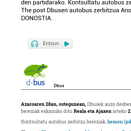
den partidarako. Kontsultatu autobus ze
The post Dbusen autobus zerbitzua Ano
DONOSTIA.
Dbus
Azaroaren 28an, ostegunean,
Dbusek auzo desberd
bereziak eskainiko ditu
Reala eta Ajaxen
arteko
2
Kontsultatu autobus zerbitzu bereziak,
hemen (pdf