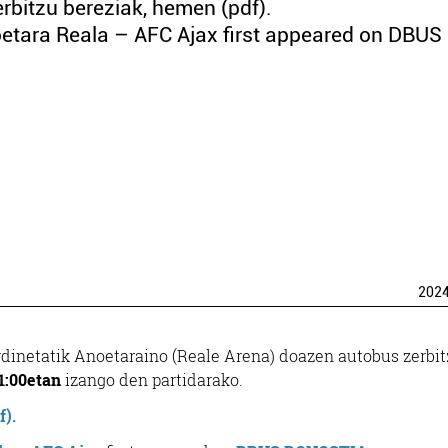
rbitzu bereziak, hemen (pdf).
etara Reala – AFC Ajax first appeared on DBUS
202
inetatik Anoetaraino (Reale Arena) doazen autobus zerbit
1:00etan
izango den partidarako.
).