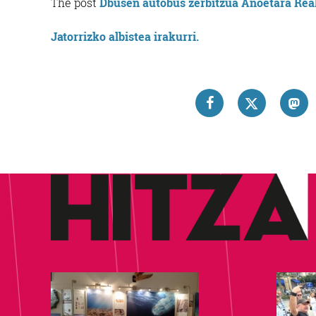
The post
Dbusen autobus zerbitzua Anoetara Rea
Jatorrizko albistea irakurri.