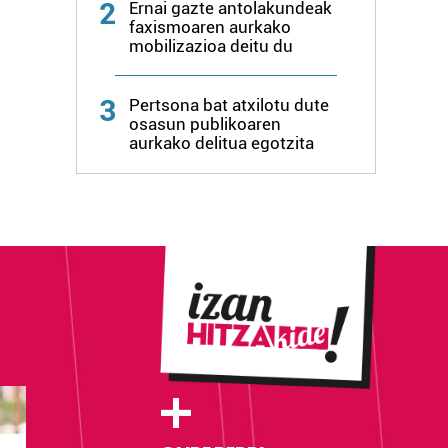
2
Ernai gazte antolakundeak
faxismoaren aurkako
mobilizazioa deitu du
3
Pertsona bat atxilotu dute
osasun publikoaren
aurkako delitua egotzita
+