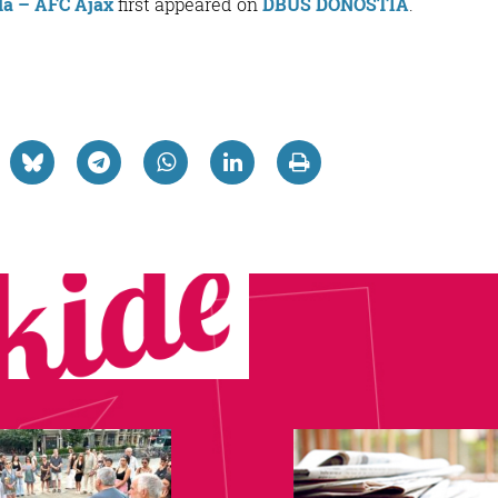
la – AFC Ajax
first appeared on
DBUS DONOSTIA
.