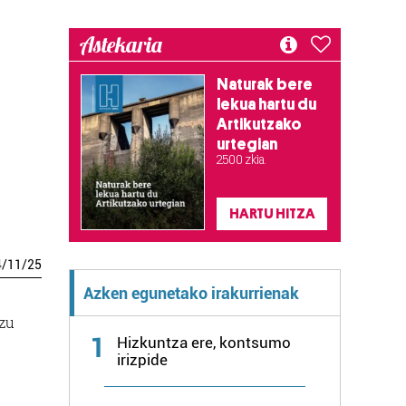
Astekaria
Naturak bere
lekua hartu du
Artikutzako
urtegian
2.500 zkia.
HARTU HITZA
4
/
11
/
25
Azken egunetako irakurrienak
zu
1
Hizkuntza ere, kontsumo
irizpide