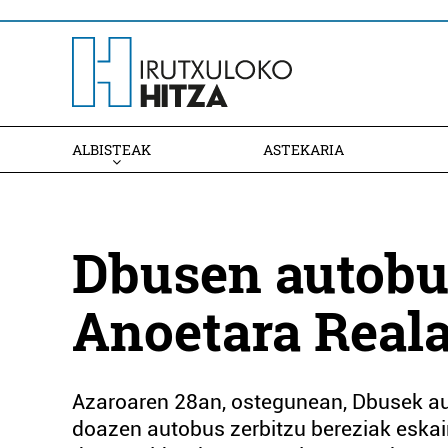
ALBISTEAK
ASTEKARIA
Dbusen autobu
Anoetara Real
Azaroaren 28an, ostegunean, Dbusek au
doazen autobus zerbitzu bereziak eskai