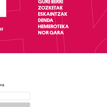
GURE BERRI
ZOZKETAK
ESKAINTZAK
DENDA
HEMEROTEKA
DF
NOR GARA
ra.