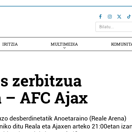
IRITZIA
MULTIMEDIA
KOMUNIT
s zerbitzua
a – AFC Ajax
zo desberdinetatik Anoetaraino (Reale Arena)
niko ditu Reala eta Ajaxen arteko 21:00etan iza