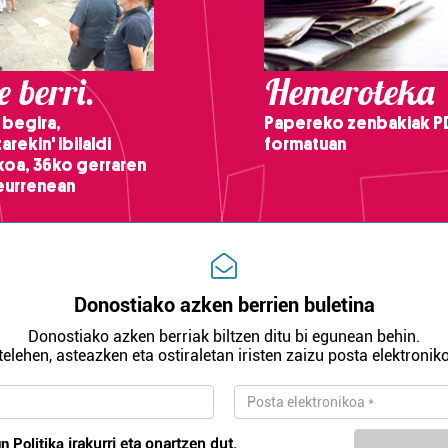
 berri.
Hemeroteka
 begira,
Papereko zenbakiak P
arekin' ibilaldi
formatuan
ikoa, 36ko gerraren
teurrenean
Donostiako azken berrien buletina
Donostiako azken berriak biltzen ditu bi egunean behin.
telehen, asteazken eta ostiraletan iristen zaizu posta elektroniko
n Politika
irakurri eta onartzen dut.