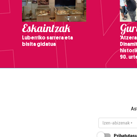
Eskaintzak
Gure
Luberriko sarrera eta
'Atzera
bisita gidatua
Dinamit
histor
90. ur
As
Pribatutasu