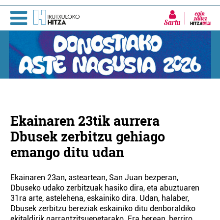
Sartu
Ekainaren 23tik aurrera
Dbusek zerbitzu gehiago
emango ditu udan
Ekainaren 23an, asteartean, San Juan bezperan,
Dbuseko udako zerbitzuak hasiko dira, eta abuztuaren
31ra arte, astelehena, eskainiko dira. Udan, halaber,
Dbusek zerbitzu bereziak eskainiko ditu denboraldiko
ekitaldirik garrantzitsuenetarako. Era berean, berriro