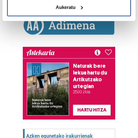
meters
Aukeratu
Identify your device by actively scanning it for
specific characteristics (fingerprinting)
Find out more about how your personal data is processed
and set your preferences in the
details section
.
Guk eta gure bazkideek zure datu pertsonalak
Astekaria
prozesatzen ditugu, zure IP zenbakia, besteak beste,
teknologia erabiliz, cookieak adibidez, iragarki eta eduki
Naturak bere
pertsonalizatuak eskaintzeko, iragarkiak eta edukia
lekua hartu du
neurtzeko, jendeari buruzko informazioa biltzeko eta
Artikutzako
produktuak garatzeko. Zure datuak nork eta zertarako
urtegian
erabiltzen dituen hauta dezakezu.
2.500 zkia.
Bazkide batzuek ez dizute baimenik eskatzen, eta beren
HARTU HITZA
interes komertzial legitimoetan babesten dira. Ikusi gure
bazkideen zerrenda, beren ustez zein helburutarako
duten interes legitimoa eta horren aurka nola egin
dezakezun ikusteko.
Azken egunetako irakurrienak