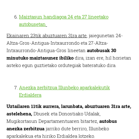
Maiztasun handiagoa 24 eta 27 lineetako
autobusetan
Ekainaren 23tik abuztuaren 31ra arte
, jaiegunetan 24-
Altza-Gros-Antigua-Intxaurrondo eta 27-Altza-
Intxaurrondo-Antigua-Gros lineetan
autobusak 30
minutuko maiztasunez ibiliko
dira, izan ere, hil horietan
asteko egun guztietako ordutegiak bateratuko dira.
Anezka zerbitzua Illunbeko aparkalekutik
Erdialdera
Uztailaren 11tik aurrera, larunbata,
abuztuaren 31ra arte,
astelehena,
Dbusek eta Donostiako Udalak,
Mugikortasun Departamentuaren bitartez,
autobus
anezka zerbitzua
jarriko dute berriro, Illunbeko
aparkalekua eta hiriko Erdialdea lotzeko.