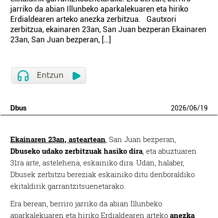
jarriko da abian Illunbeko aparkalekuaren eta hiriko
Erdialdearen arteko anezka zerbitzua. Gautxori
zerbitzua, ekainaren 23an, San Juan bezperan Ekainaren
23an, San Juan bezperan, […]
Dbus
2026
/
06
/
19
Ekainaren 23an, asteartean
, San Juan bezperan,
Dbuseko udako zerbitzuak hasiko dira
, eta abuztuaren
31ra arte, astelehena, eskainiko dira. Udan, halaber,
Dbusek zerbitzu bereziak eskainiko ditu denboraldiko
ekitaldirik garrantzitsuenetarako.
Era berean, berriro jarriko da abian Illunbeko
aparkalekuaren eta hiriko Erdialdearen arteko
anezka