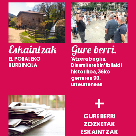
Eskaintzak
Gure berri.
EL POBALEKO
'Atzera begira,
BURDINOLA
Dinamitarekin' ibilaldi
historikoa, 36ko
gerraren 90.
urteurrenean
+
GURE BERRI
ZOZKETAK
ESKAINTZAK