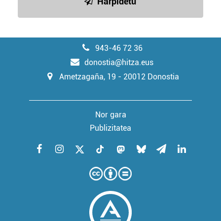
Harpidetu
943-46 72 36
donostia@hitza.eus
Ametzagaña, 19 - 20012 Donostia
Nor gara
Publizitatea