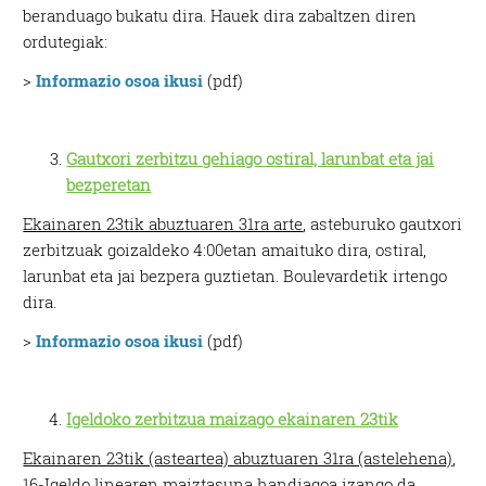
beranduago bukatu dira. Hauek dira zabaltzen diren
ordutegiak:
>
Informazio osoa ikusi
(pdf)
Gautxori zerbitzu gehiago ostiral, larunbat eta jai
bezperetan
Ekainaren 23tik abuztuaren 31ra arte
, asteburuko gautxori
zerbitzuak goizaldeko 4:00etan amaituko dira, ostiral,
larunbat eta jai bezpera guztietan. Boulevardetik irtengo
dira.
>
Informazio osoa ikusi
(pdf)
Igeldoko zerbitzua maizago ekainaren 23tik
Ekainaren 23tik (asteartea) abuztuaren 31ra (astelehena)
,
16-Igeldo linearen maiztasuna handiagoa izango da