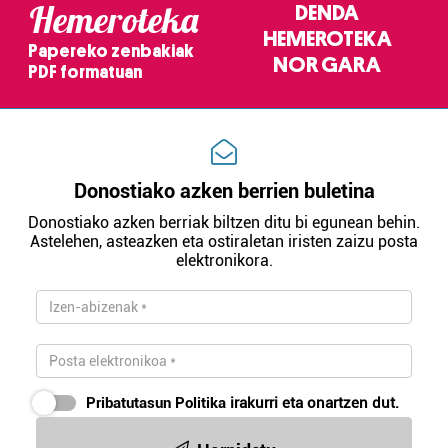
Hemeroteka
DENDA
HEMEROTEKA
Papereko zenbakiak
NOR GARA
PDF formatuan
Donostiako azken berrien buletina
Donostiako azken berriak biltzen ditu bi egunean behin.
Astelehen, asteazken eta ostiraletan iristen zaizu posta
elektronikora.
Pribatutasun Politika
irakurri eta onartzen dut.