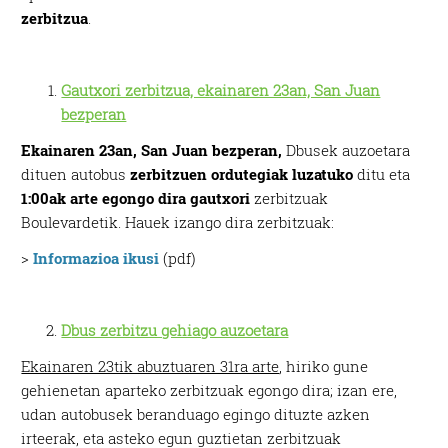
zerbitzua
.
Gautxori zerbitzua, ekainaren 23an, San Juan
bezperan
Ekainaren 23an, San Juan bezperan,
Dbusek auzoetara
dituen autobus
zerbitzuen ordutegiak luzatuko
ditu eta
1:00ak arte egongo dira
gautxori
zerbitzuak
Boulevardetik. Hauek izango dira zerbitzuak:
>
Informazioa ikusi
(pdf)
D
bus zerbitzu gehiago auzoetara
Ekainaren 23tik abuztuaren 31ra arte
, hiriko gune
gehienetan aparteko zerbitzuak egongo dira; izan ere,
udan autobusek beranduago egingo dituzte azken
irteerak, eta asteko egun guztietan zerbitzuak