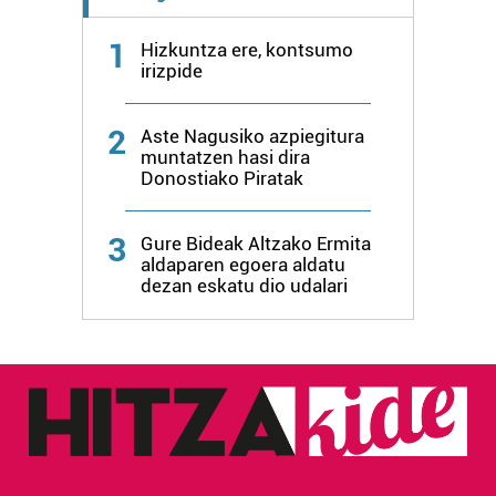
Lortu zure datu pertsonalak prozesatzeko moduari
1
Hizkuntza ere, kontsumo
buruzko informazio gehiago eta ezarri zure lehentasunak
irizpide
datuen atalean. Edozein unetan alda edo ken dezakezu
zure baimena Cookieen adierazpenean.
2
Aste Nagusiko azpiegitura
muntatzen hasi dira
Webgune honek cookie propioak eta hirugarrenen cookie-
Donostiako Piratak
fitxategiak erabiltzen ditu. Zure esperientzia eta
zerbitzuak hobetzeko asmoz, cookie teknologiaz
3
Gure Bideak Altzako Ermita
baliatzen gara. Ohar hau onartuz gero, teknologia hori
aldaparen egoera aldatu
erabiltzeko baimen esplizitua ematen diguzu.
Gehiago
dezan eskatu dio udalari
irakurri