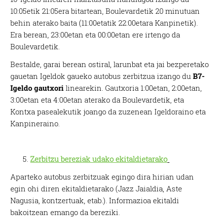
10:05etik 21:05era bitartean, Boulevardetik 20 minutuan
behin aterako baita (11:00etatik 22:00etara Kanpinetik).
Era berean, 23:00etan eta 00:00etan ere irtengo da
Boulevardetik.
Bestalde, garai berean ostiral, larunbat eta jai bezperetako
gauetan Igeldok gaueko autobus zerbitzua izango du
B7-
Igeldo gautxori
linearekin. Gautxoria 1:00etan, 2:00etan,
3:00etan eta 4:00etan aterako da Boulevardetik, eta
Kontxa pasealekutik joango da zuzenean Igeldoraino eta
Kanpineraino.
Zerbitzu bereziak udako ekitaldietarako
Aparteko autobus zerbitzuak egingo dira hirian udan
egin ohi diren ekitaldietarako (Jazz Jaialdia, Aste
Nagusia, kontzertuak, etab.). Informazioa ekitaldi
bakoitzean emango da bereziki.