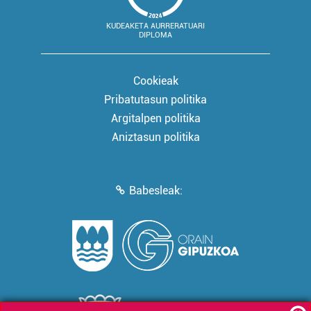
KUDEAKETA AURRERATUARI
DIPLOMA
Cookieak
Pribatutasun politika
Argitalpen politika
Aniztasun politika
Babesleak: