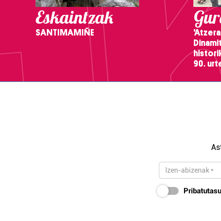
Eskaintzak
Gure
SANTIMAMIÑE
'Atzera
Dinamit
histor
90. ur
As
Pribatutasu