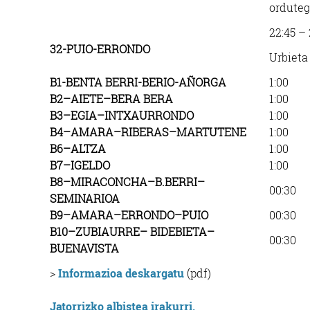
orduteg
22:45 – 
32-PUIO-ERRONDO
Urbieta
B1-BENTA BERRI-BERIO-AÑORGA
1:00
B2
–
AIETE
–
BERA BERA
1:00
B3
–
EGIA
–
INTXAURRONDO
1:00
B4
–
AMARA
–
RIBERAS
–
MARTUTENE
1:00
B6
–
ALTZA
1:00
B7
–
IGELDO
1:00
B8
–
MIRACONCHA
–
B.BERRI
–
00:30
SEMINARIOA
B9
–
AMARA
–
ERRONDO
–
PUIO
00:30
B10
–
ZUBIAURRE
–
BIDEBIETA
–
00:30
BUENAVISTA
>
Informazioa deskargatu
(pdf)
Jatorrizko albistea irakurri.