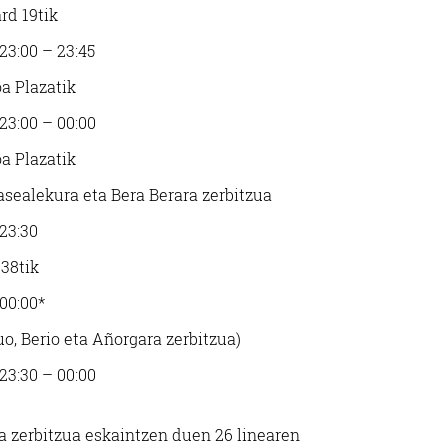
rd 19tik
23:00 – 23:45
a Plazatik
 23:00 – 00:00
a Plazatik
asealekura eta Bera Berara zerbitzua
 23:30
 38tik
 00:00*
uo, Berio eta Añorgara zerbitzua)
 23:30 – 00:00
 zerbitzua eskaintzen duen 26 linearen