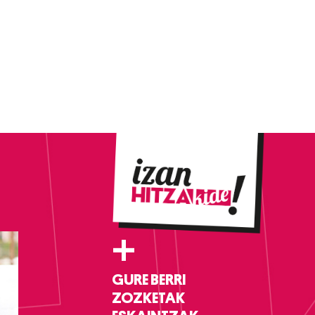
+
GURE BERRI
ZOZKETAK