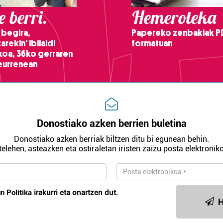
 berri.
Hemeroteka
 begira,
Papereko zenbakiak P
arekin' ibilaldi
formatuan
ikoa, 36ko gerraren
teurrenean
Donostiako azken berrien buletina
Donostiako azken berriak biltzen ditu bi egunean behin.
telehen, asteazken eta ostiraletan iristen zaizu posta elektroniko
n Politika
irakurri eta onartzen dut.
H