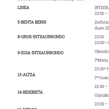
LINEA
IRTEE
23:00 –
5-BENTA BERRI
Zerbitz
duen 25
8-GROS-INTXAURRONDO
23:00
23:00– 
Okendo 
9-EGIA-INTXAURRONDO
(*Mons,
23:30* (
13-ALTZA
(**Juan
22:40 –
14-BIDEBIETA
Gipuzko
23:00 –