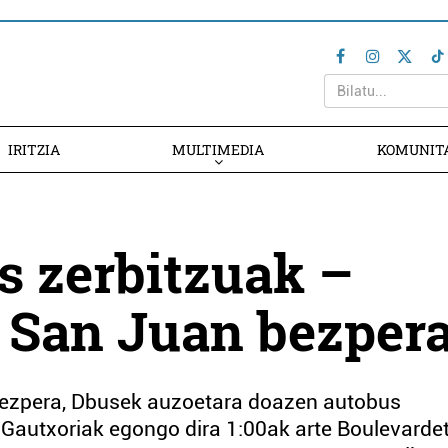
IRITZIA
MULTIMEDIA
KOMUNIT
s zerbitzuak –
 San Juan bezper
bezpera, Dbusek auzoetara doazen autobus
a Gautxoriak egongo dira 1:00ak arte Boulevardet