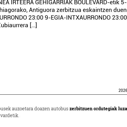
LINEA IRTEERA GEHIGARRIAK BOULEVARD-etik 5-
hiagorako, Antiguora zerbitzua eskaintzen duen
NTXAURRONDO 23:00 9-EGIA-INTXAURRONDO 23:0
ubiaurrera […]
202
Dbusek auzoetara doazen autobus
zerbitzuen ordutegiak luz
vardetik.