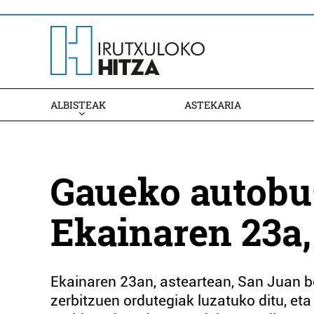
ALBISTEAK
ASTEKARIA
Gaueko autobu
Ekainaren 23a,
Ekainaren 23an, asteartean, San Juan 
zerbitzuen ordutegiak luzatuko ditu, et