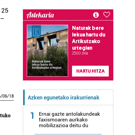
 25
Astekaria
0–
Naturak bere
lekua hartu du
Artikutzako
urtegian
2.500 zkia.
HARTU HITZA
6
/
06
/
18
Azken egunetako irakurrienak
1
Ernai gazte antolakundeak
atuko
faxismoaren aurkako
mobilizazioa deitu du