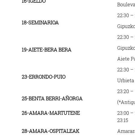
16-IGELDO
Bouleva
22:30 – 
18-SEMINARIOA
Gipuzko
22:30 –
Gipuzko
19-AIETE-BERA BERA
Aiete P
22:30 –
23-ERRONDO-PUIO
Urbieta
23:20 –
25-BENTA BERRI-AÑORGA
(*Antig
26-AMARA-MARTUTENE
23:00 –
23:15
28-AMARA-OSPITALEAK
Amarara