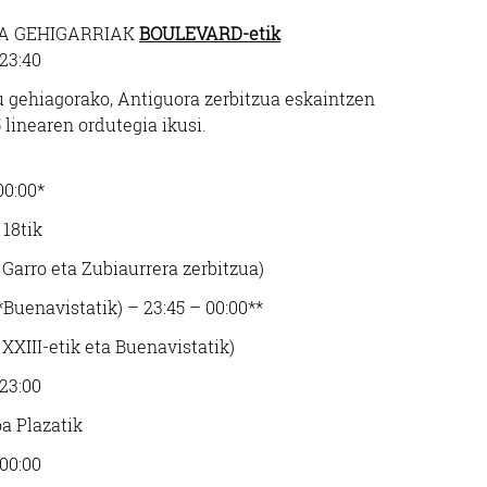
RA GEHIGARRIAK
BOULEVARD-etik
 23:40
u gehiagorako, Antiguora zerbitzua eskaintzen
 linearen ordutegia ikusi.
00:00*
18tik
 Garro eta Zubiaurrera zerbitzua)
*Buenavistatik) – 23:45 – 00:00**
 XXIII-etik eta Buenavistatik)
 23:00
a Plazatik
 00:00