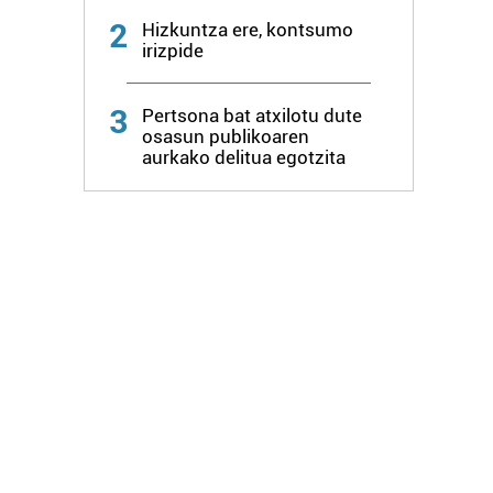
2
Hizkuntza ere, kontsumo
irizpide
3
Pertsona bat atxilotu dute
osasun publikoaren
aurkako delitua egotzita