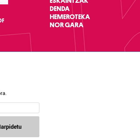
ESKAINTZAK
DENDA
HEMEROTEKA
DF
NOR GARA
ra.
arpidetu