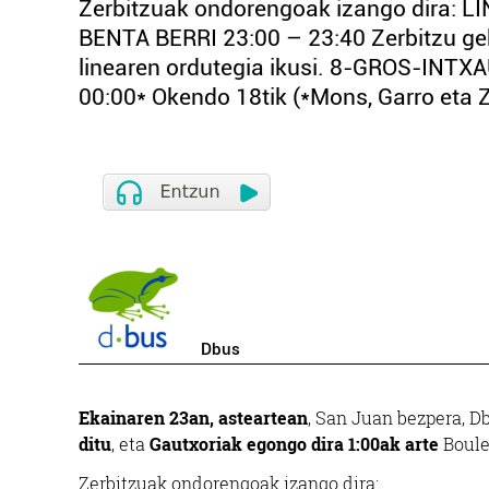
Zerbitzuak ondorengoak izango dira: 
BENTA BERRI 23:00 – 23:40 Zerbitzu ge
linearen ordutegia ikusi. 8-GROS-I
00:00* Okendo 18tik (*Mons, Garro eta Z
Dbus
Ekainaren 23an, asteartean
, San Juan bezpera, 
ditu
, eta
Gautxoriak egongo dira 1:00ak arte
Boule
Zerbitzuak ondorengoak izango dira: