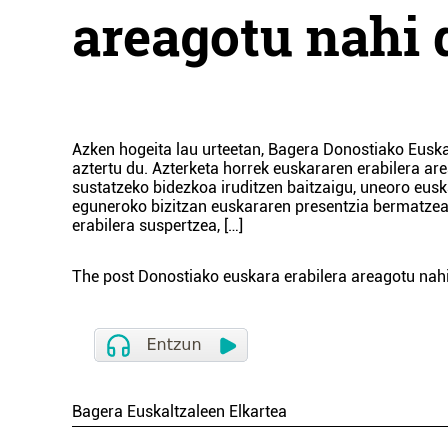
areagotu nahi
Azken hogeita lau urteetan, Bagera Donostiako Eusk
aztertu du. Azterketa horrek euskararen erabilera ar
sustatzeko bidezkoa iruditzen baitzaigu, uneoro eusk
eguneroko bizitzan euskararen presentzia bermatzea. 
erabilera suspertzea, […]
The post
Donostiako euskara erabilera areagotu nah
Bagera Euskaltzaleen Elkartea