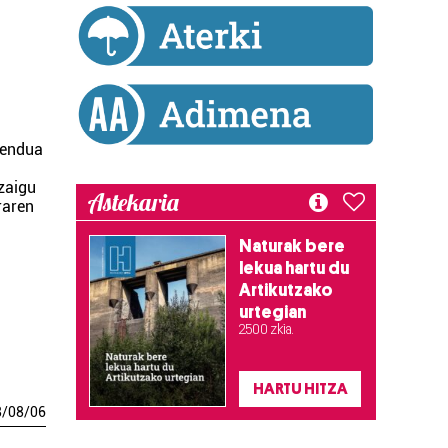
mendua
 zaigu
Astekaria
raren
Naturak bere
lekua hartu du
Artikutzako
urtegian
2.500 zkia.
HARTU HITZA
8
/
08
/
06