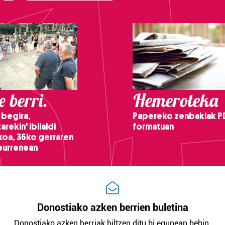
 berri.
Hemeroteka
 begira,
Papereko zenbakiak P
arekin' ibilaldi
formatuan
ikoa, 36ko gerraren
teurrenean
Donostiako azken berrien buletina
Donostiako azken berriak biltzen ditu bi egunean behin.