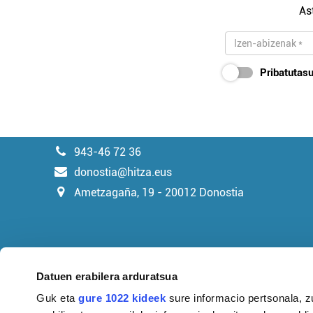
As
Pribatutasu
943-46 72 36
donostia@hitza.eus
Ametzagaña, 19 - 20012 Donostia
Datuen erabilera arduratsua
Guk eta
gure 1022 kideek
sure informacio pertsonala, z