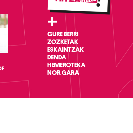
+
GURE BERRI
ZOZKETAK
ESKAINTZAK
DENDA
HEMEROTEKA
DF
NOR GARA