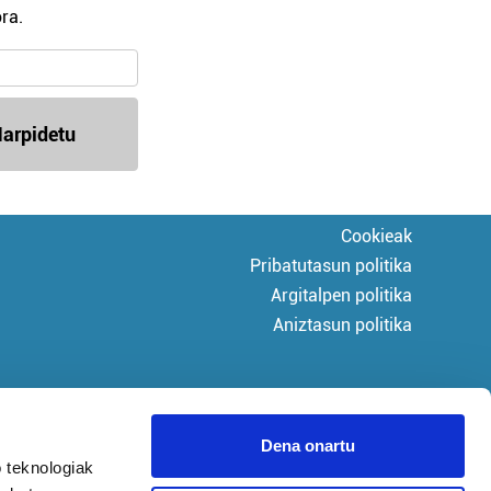
ra.
arpidetu
Cookieak
Pribatutasun politika
Argitalpen politika
Aniztasun politika
Dena onartu
 teknologiak