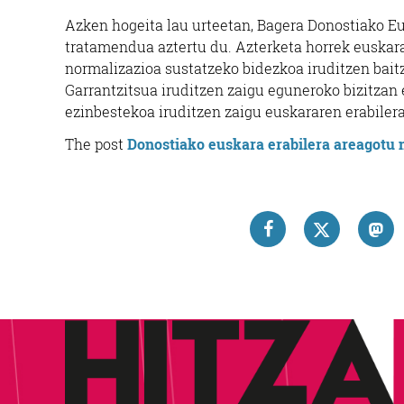
Azken hogeita lau urteetan, Bagera Donostiako E
tratamendua aztertu du. Azterketa horrek euskara
normalizazioa sustatzeko bidezkoa iruditzen bait
Garrantzitsua iruditzen zaigu eguneroko bizitzan 
ezinbestekoa iruditzen zaigu euskararen erabilera
The post
Donostiako euskara erabilera areagotu 