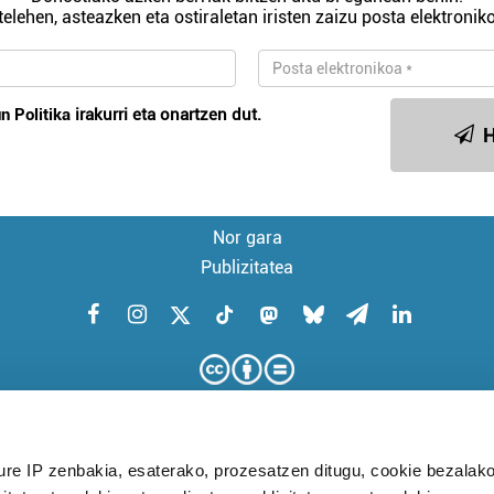
telehen, asteazken eta ostiraletan iristen zaizu posta elektroniko
n Politika
irakurri eta onartzen dut.
H
Nor gara
Publizitatea
ure IP zenbakia, esaterako, prozesatzen ditugu, cookie bezalako