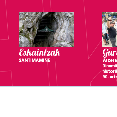
Eskaintzak
Gure
SANTIMAMIÑE
'Atzera
Dinamit
histor
90. ur