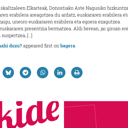
uskaltzaleen Elkarteak, Donostiako Aste Nagusiko hizkuntz
ren erabilera areagotzea du ardatz, euskararen erabilera et
zaigu, uneoro euskararen erabilera eta egoera ezagutzea.
euskararen presentzia bermatzea. Aldi berean, jai giroan ere
 suspertzea, […]
nahi duzu?
appeared first on
bagera
.