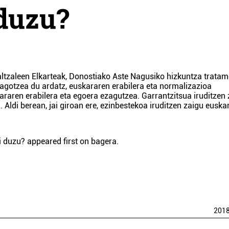
 duzu?
altzaleen Elkarteak, Donostiako Aste Nagusiko hizkuntza trata
eagotzea du ardatz, euskararen erabilera eta normalizazioa
araren erabilera eta egoera ezagutzea. Garrantzitsua iruditzen
Aldi berean, jai giroan ere, ezinbestekoa iruditzen zaigu euska
i duzu?
appeared first on
bagera
.
201