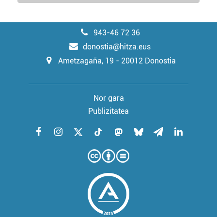
erabiltzeko baimen esplizitua ematen diguzu.
Gehiago
irakurri
943-46 72 36
donostia@hitza.eus
Ametzagaña, 19 - 20012 Donostia
Nor gara
Publizitatea