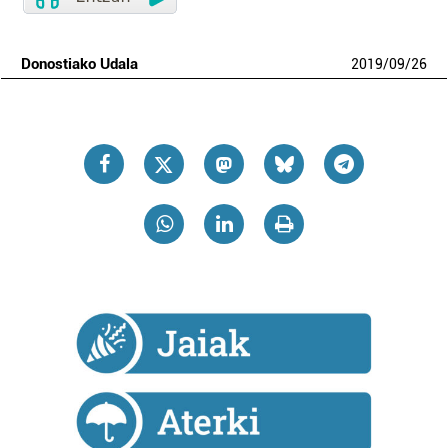
Donostiako Udala
2019
/
09
/
26