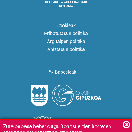
KUDEAKETA AURRERATUARI
DIPLOMA
Cookieak
Pribatutasun politika
Argitalpen politika
Aniztasun politika
Babesleak:
Zure babesa behar dugu Donostia den horretan