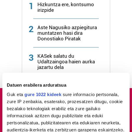
1
Hizkuntza ere, kontsumo
irizpide
2
Aste Nagusiko azpiegitura
muntatzen hasi dira
Donostiako Piratak
3
KASek salatu du
Udaltzaingoa haien aurka
jazartu dela
Datuen erabilera arduratsua
Guk eta
gure 1022 kideek
sure informacio pertsonala,
zure IP zenbakia, esaterako, prozesatzen ditugu, cookie
bezalako teknologiak erabiliz eta zure gailuko
informazioak azitzen dugu publizitate eta eduki
pertsonalizatua, publizitatearen eta edukiaren neurketa,
audientzia-ikerketa eta zerbitzuen garapena eskaintzeko.