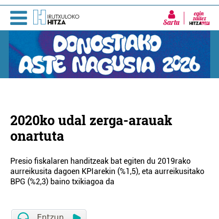
Sartu
2020ko udal zerga-arauak
onartuta
Presio fiskalaren handitzeak bat egiten du 2019rako
aurreikusita dagoen KPIarekin (%1,5), eta aurreikusitako
BPG (%2,3) baino txikiagoa da