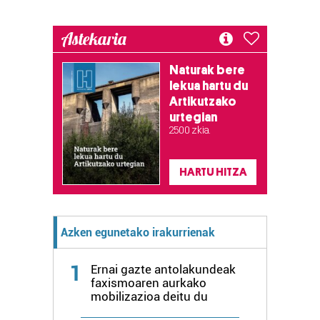
Astekaria
Naturak bere
lekua hartu du
Artikutzako
urtegian
2.500 zkia.
HARTU HITZA
Azken egunetako irakurrienak
1
Ernai gazte antolakundeak
faxismoaren aurkako
mobilizazioa deitu du