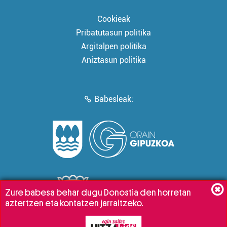
Cookieak
Pribatutasun politika
Argitalpen politika
Aniztasun politika
Babesleak:
Zure babesa behar dugu Donostia den horretan
aztertzen eta kontatzen jarraitzeko.