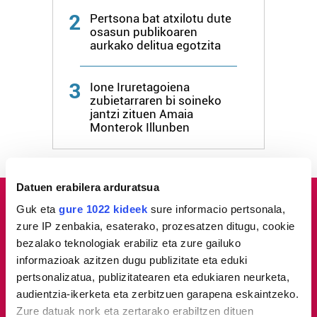
2
Pertsona bat atxilotu dute
osasun publikoaren
aurkako delitua egotzita
3
Ione Iruretagoiena
zubietarraren bi soineko
jantzi zituen Amaia
Monterok Illunben
Datuen erabilera arduratsua
Guk eta
gure 1022 kideek
sure informacio pertsonala,
zure IP zenbakia, esaterako, prozesatzen ditugu, cookie
bezalako teknologiak erabiliz eta zure gailuko
informazioak azitzen dugu publizitate eta eduki
pertsonalizatua, publizitatearen eta edukiaren neurketa,
audientzia-ikerketa eta zerbitzuen garapena eskaintzeko.
Zure datuak nork eta zertarako erabiltzen dituen