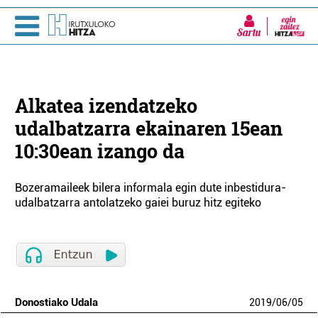
Sartu
Alkatea izendatzeko
udalbatzarra ekainaren 15ean
10:30ean izango da
Bozeramaileek bilera informala egin dute inbestidura-
udalbatzarra antolatzeko gaiei buruz hitz egiteko
Donostiako Udala
2019
/
06
/
05