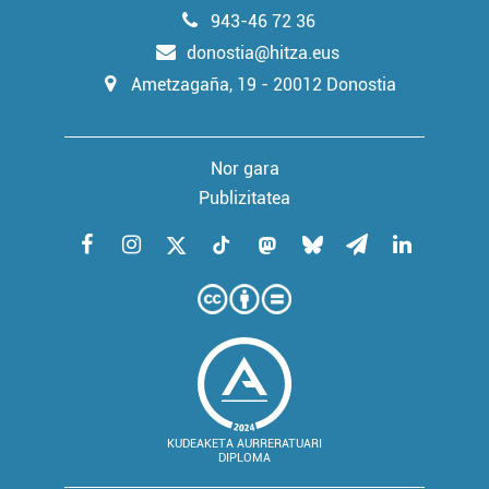
irakurri
943-46 72 36
donostia@hitza.eus
Ametzagaña, 19 - 20012 Donostia
Nor gara
Publizitatea
KUDEAKETA AURRERATUARI
DIPLOMA