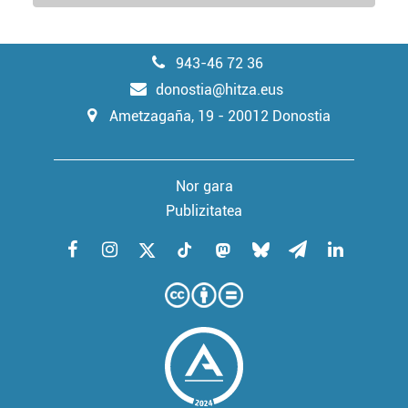
erabiltzeko baimen esplizitua ematen diguzu.
Gehiago
irakurri
943-46 72 36
donostia@hitza.eus
Ametzagaña, 19 - 20012 Donostia
Nor gara
Publizitatea