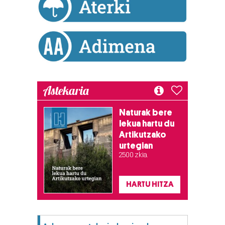
Astekaria
Naturak bere
lekua hartu du
Artikutzako
urtegian
2.500 zkia.
HARTU HITZA