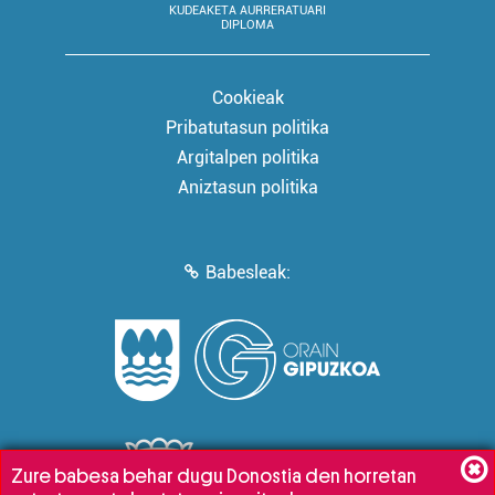
KUDEAKETA AURRERATUARI
DIPLOMA
Cookieak
Pribatutasun politika
Argitalpen politika
Aniztasun politika
Babesleak:
Zure babesa behar dugu Donostia den horretan