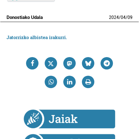
Donostiako Udala
2024
/
04
/
09
Jatorrizko albistea irakurri.