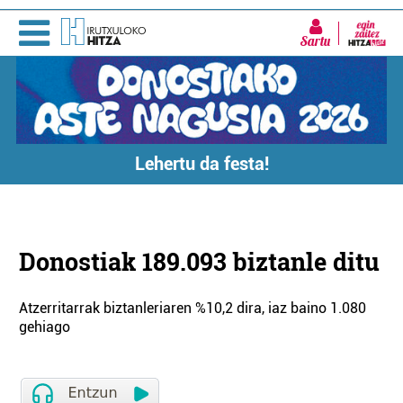
Sartu
Lehertu da festa!
Donostiak 189.093 biztanle ditu
Atzerritarrak biztanleriaren %10,2 dira, iaz baino 1.080
gehiago