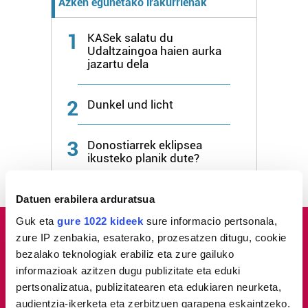
Azken egunetako irakurrienak
1
KASek salatu du
Udaltzaingoa haien aurka
jazartu dela
2
Dunkel und licht
3
Donostiarrek eklipsea
ikusteko planik dute?
Datuen erabilera arduratsua
Guk eta
gure 1022 kideek
sure informacio pertsonala,
zure IP zenbakia, esaterako, prozesatzen ditugu, cookie
bezalako teknologiak erabiliz eta zure gailuko
informazioak azitzen dugu publizitate eta eduki
pertsonalizatua, publizitatearen eta edukiaren neurketa,
audientzia-ikerketa eta zerbitzuen garapena eskaintzeko.