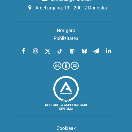
Ametzagaña, 19 - 20012 Donostia
Nor gara
Publizitatea
KUDEAKETA AURRERATUARI
DIPLOMA
Cookieak