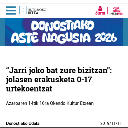
Sartu
“Jarri joko bat zure bizitzan”:
jolasen erakusketa 0-17
urtekoentzat
Azaroaren 14tik 16ra Okendo Kultur Etxean
Donostiako Udala
2019
/
11
/
11