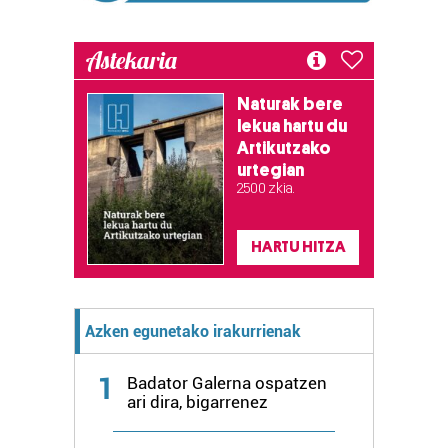
Astekaria
Naturak bere
lekua hartu du
Artikutzako
urtegian
2.500 zkia.
HARTU HITZA
Azken egunetako irakurrienak
1
Badator Galerna ospatzen
ari dira, bigarrenez