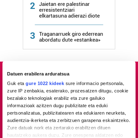
2
Jaietan ere palestinar
erresistentziari
elkartasuna adierazi diote
3
Traganarruek giro ederrean
abordatu dute «estankea»
Datuen erabilera arduratsua
Guk eta
gure 1022 kideek
sure informacio pertsonala,
zure IP zenbakia, esaterako, prozesatzen ditugu, cookie
bezalako teknologiak erabiliz eta zure gailuko
informazioak azitzen dugu publizitate eta eduki
pertsonalizatua, publizitatearen eta edukiaren neurketa,
audientzia-ikerketa eta zerbitzuen garapena eskaintzeko.
Zure datuak nork eta zertarako erabiltzen dituen
hautatzeko aukera duzu. Zure onespena aldatzen edo