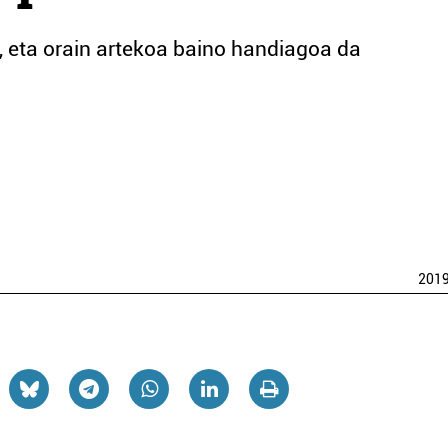
 eta orain artekoa baino handiagoa da
201