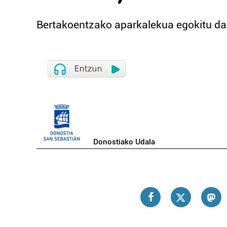
Bertakoentzako aparkalekua egokitu da,
Donostiako Udala