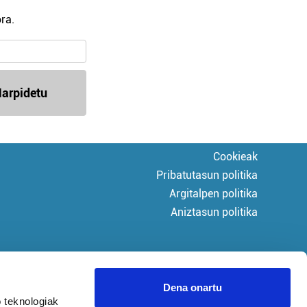
ra.
arpidetu
Cookieak
Pribatutasun politika
Argitalpen politika
Aniztasun politika
Dena onartu
 teknologiak