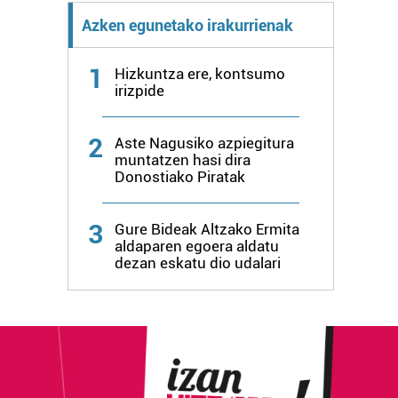
Azken egunetako irakurrienak
1
Hizkuntza ere, kontsumo
irizpide
2
Aste Nagusiko azpiegitura
muntatzen hasi dira
Donostiako Piratak
3
Gure Bideak Altzako Ermita
aldaparen egoera aldatu
dezan eskatu dio udalari