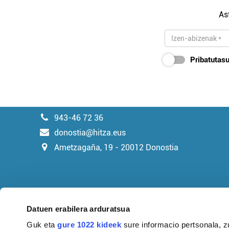
As
Pribatutasu
943-46 72 36
donostia@hitza.eus
Ametzagaña, 19 - 20012 Donostia
Datuen erabilera arduratsua
Guk eta
gure 1022 kideek
sure informacio pertsonala, z