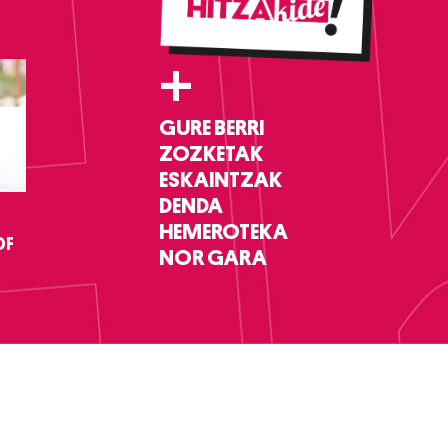
+
GURE BERRI
ZOZKETAK
ESKAINTZAK
DENDA
HEMEROTEKA
DF
NOR GARA