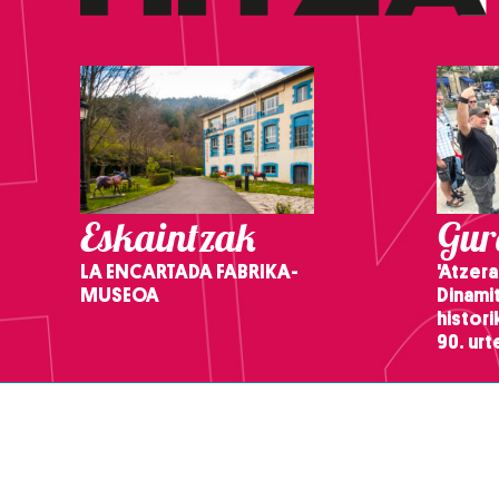
Eskaintzak
Gure
LA ENCARTADA FABRIKA-
'Atzera
MUSEOA
Dinamit
histor
90. ur