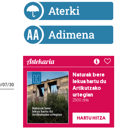
Astekaria
Naturak bere
lekua hartu du
9
/
07
/
30
Artikutzako
urtegian
2.500 zkia.
HARTU HITZA