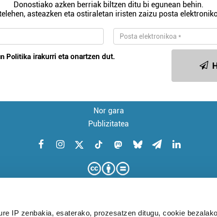
Donostiako azken berriak biltzen ditu bi egunean behin.
telehen, asteazken eta ostiraletan iristen zaizu posta elektroniko
n Politika
irakurri eta onartzen dut.
H
Nor gara
Publizitatea
ure IP zenbakia, esaterako, prozesatzen ditugu, cookie bezalako