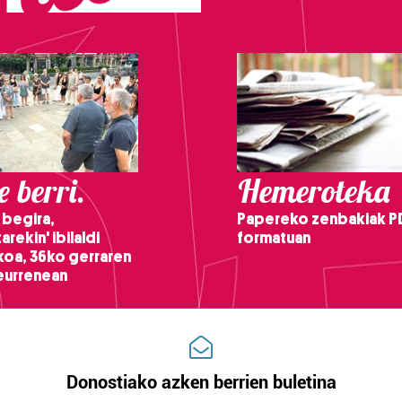
 berri.
Hemeroteka
 begira,
Papereko zenbakiak P
arekin' ibilaldi
formatuan
ikoa, 36ko gerraren
teurrenean
Donostiako azken berrien buletina