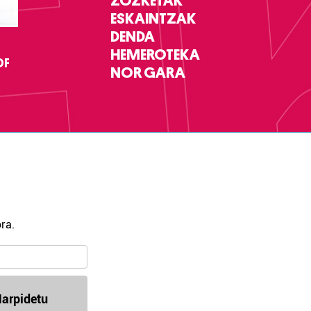
ZOZKETAK
ESKAINTZAK
DENDA
HEMEROTEKA
DF
NOR GARA
ra.
arpidetu