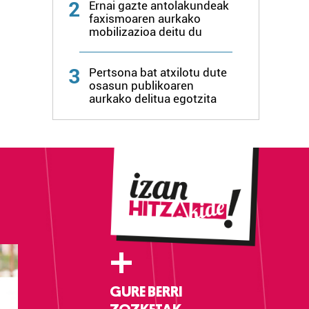
2
Ernai gazte antolakundeak
faxismoaren aurkako
mobilizazioa deitu du
3
Pertsona bat atxilotu dute
osasun publikoaren
aurkako delitua egotzita
+
GURE BERRI