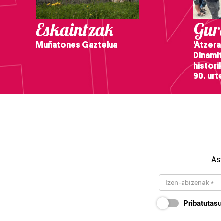
Eskaintzak
Gure
Muñatones Gaztelua
'Atzera
Dinamit
histor
90. ur
As
Pribatutasu