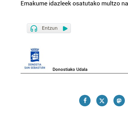
Emakume idazleek osatutako multzo nab
Donostiako Udala