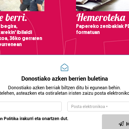
 berri.
Hemeroteka
 begira,
Papereko zenbakiak P
arekin' ibilaldi
formatuan
ikoa, 36ko gerraren
teurrenean
Donostiako azken berrien buletina
Donostiako azken berriak biltzen ditu bi egunean behin.
telehen, asteazken eta ostiraletan iristen zaizu posta elektroniko
n Politika
irakurri eta onartzen dut.
H