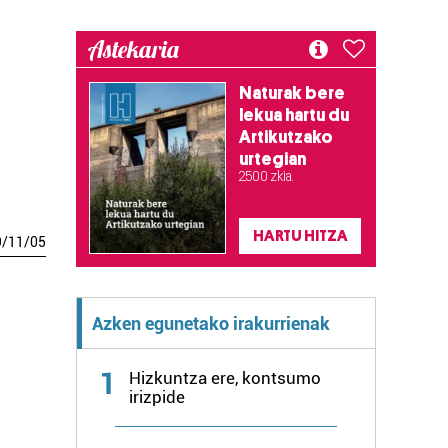
Astekaria
Naturak bere
lekua hartu du
Artikutzako
urtegian
2.500 zkia.
HARTU HITZA
9
/
11
/
05
Azken egunetako irakurrienak
1
Hizkuntza ere, kontsumo
irizpide