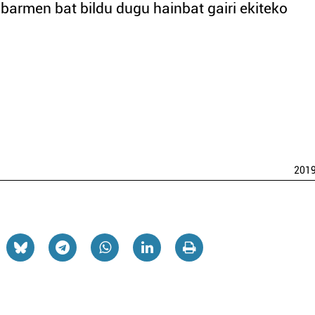
armen bat bildu dugu hainbat gairi ekiteko
201