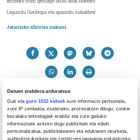
antzeko irudi gehiago ikusi ahal izateko.
Lagundu Gordegia eta apaindu sukaldea!
Jatorrizko albistea irakurri.
Datuen erabilera arduratsua
Guk eta
gure 1022 kideek
sure informacio pertsonala,
zure IP zenbakia, esaterako, prozesatzen ditugu, cookie
bezalako teknologiak erabiliz eta zure gailuko
informazioak azitzen dugu publizitate eta eduki
pertsonalizatua, publizitatearen eta edukiaren neurketa,
audientzia-ikerketa eta zerbitzuen garapena eskaintzeko.