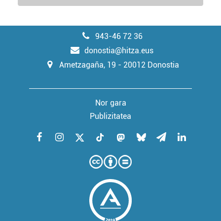
943-46 72 36
donostia@hitza.eus
Ametzagaña, 19 - 20012 Donostia
Nor gara
Publizitatea