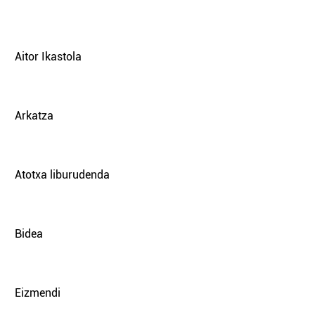
Aitor Ikastola
Arkatza
Atotxa liburudenda
Bidea
Eizmendi