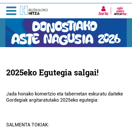
Sartu
2025eko Egutegia salgai!
Jada honako komertzio eta tabernetan eskuratu daiteke
Gordegiak argitaratutako 2025eko egutegia:
SALMENTA TOKIAK: