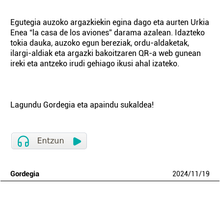
Egutegia auzoko argazkiekin egina dago eta aurten Urkia
Enea “la casa de los aviones” darama azalean. Idazteko
tokia dauka, auzoko egun bereziak, ordu-aldaketak,
ilargi-aldiak eta argazki bakoitzaren QR-a web gunean
ireki eta antzeko irudi gehiago ikusi ahal izateko.
Lagundu Gordegia eta apaindu sukaldea!
Gordegia
2024
/
11
/
19