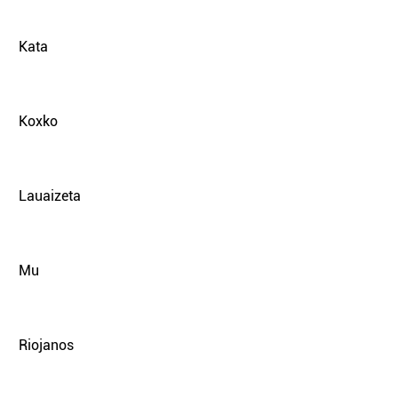
Kata
Koxko
Lauaizeta
Mu
Riojanos