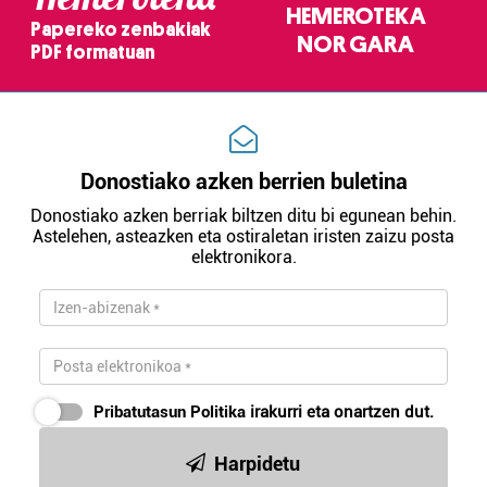
HEMEROTEKA
Papereko zenbakiak
NOR GARA
PDF formatuan
Donostiako azken berrien buletina
Donostiako azken berriak biltzen ditu bi egunean behin.
Astelehen, asteazken eta ostiraletan iristen zaizu posta
elektronikora.
Pribatutasun Politika
irakurri eta onartzen dut.
Harpidetu