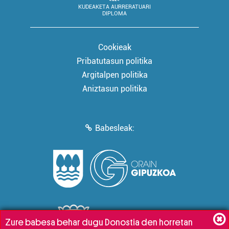
KUDEAKETA AURRERATUARI
DIPLOMA
Cookieak
Pribatutasun politika
Argitalpen politika
Aniztasun politika
Babesleak:
Zure babesa behar dugu Donostia den horretan