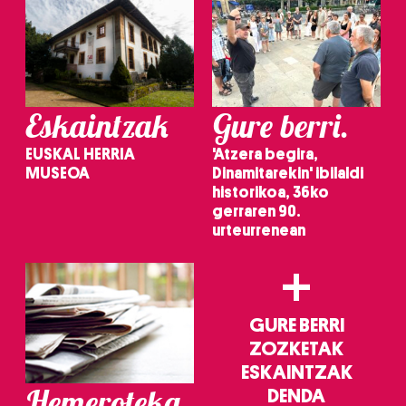
erabiltzeko baimen esplizitua ematen diguzu.
Gehiago
irakurri
Eskaintzak
Gure berri.
EUSKAL HERRIA
'Atzera begira,
MUSEOA
Dinamitarekin' ibilaldi
historikoa, 36ko
gerraren 90.
urteurrenean
+
GURE BERRI
ZOZKETAK
ESKAINTZAK
Hemeroteka
DENDA