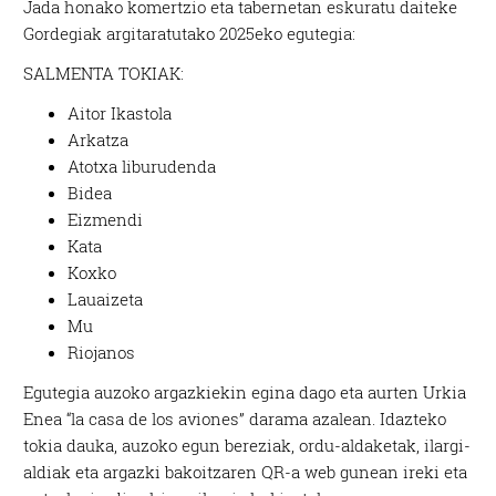
Jada honako komertzio eta tabernetan eskuratu daiteke
Gordegiak argitaratutako 2025eko egutegia:
SALMENTA TOKIAK:
Aitor Ikastola
Arkatza
Atotxa liburudenda
Bidea
Eizmendi
Kata
Koxko
Lauaizeta
Mu
Riojanos
Egutegia auzoko argazkiekin egina dago eta aurten Urkia
Enea “la casa de los aviones” darama azalean. Idazteko
tokia dauka, auzoko egun bereziak, ordu-aldaketak, ilargi-
aldiak eta argazki bakoitzaren QR-a web gunean ireki eta