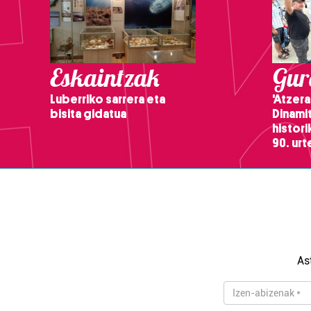
Eskaintzak
Gure
Luberriko sarrera eta
'Atzera
bisita gidatua
Dinamit
histor
90. ur
As