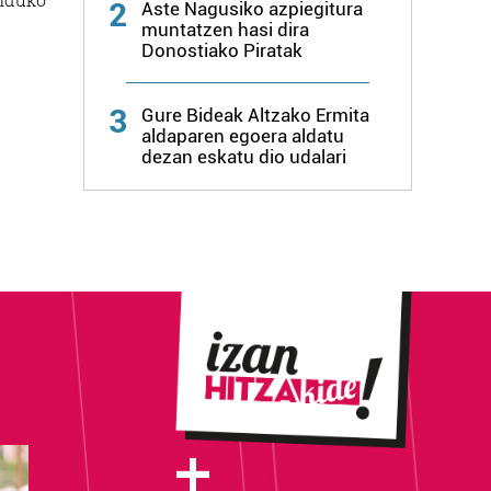
2
Aste Nagusiko azpiegitura
muntatzen hasi dira
Donostiako Piratak
3
Gure Bideak Altzako Ermita
aldaparen egoera aldatu
dezan eskatu dio udalari
+