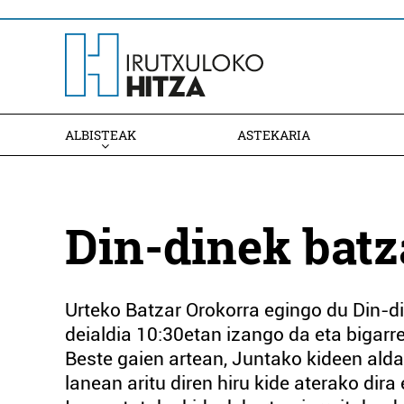
ALBISTEAK
ASTEKARIA
Din-dinek batz
Urteko Batzar Orokorra egingo du Din-d
deialdia 10:30etan izango da eta bigarr
Beste gaien artean, Juntako kideen aldak
lanean aritu diren hiru kide aterako dira 