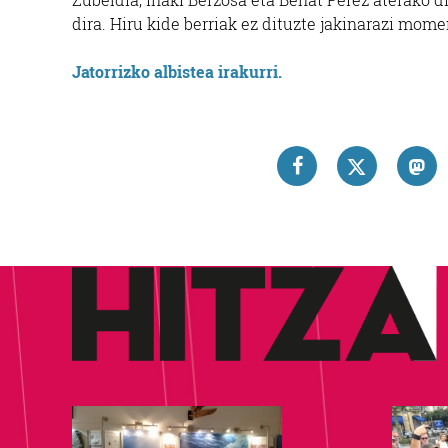
dira. Hiru kide berriak ez dituzte jakinarazi mome
Jatorrizko albistea irakurri.