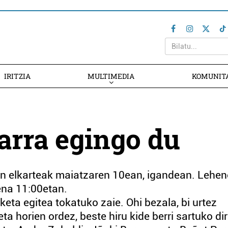
IRITZIA
MULTIMEDIA
KOMUNIT
arra egingo du
in elkarteak maia­tzaren 10ean, igandean. Lehe
ena 11:00etan.
eta egitea tokatuko zaie. Ohi bezala, bi urtez
eta horien ordez, beste hiru kide berri sartuko dir