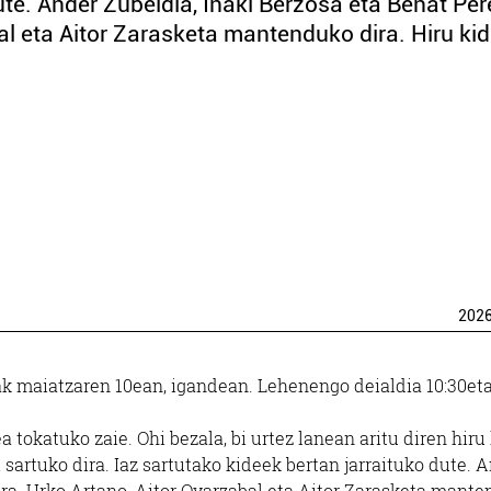
ute. Ander Zubeldia, Iñaki Berzosa eta Beñat Per
al eta Aitor Zarasketa mantenduko dira. Hiru ki
202
ak maia­tzaren 10ean, igandean. Lehenengo deialdia 10:30et
 tokatuko zaie. Ohi bezala, bi urtez lanean aritu diren hiru
i sartuko dira. Iaz sartutako kideek bertan jarraituko dute. 
ira. Urko Artano, Aitor Oyarzabal eta Aitor Zarasketa mant