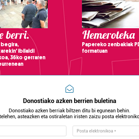
 berri.
Hemeroteka
 begira,
Papereko zenbakiak P
arekin' ibilaldi
formatuan
ikoa, 36ko gerraren
teurrenean
Donostiako azken berrien buletina
Donostiako azken berriak biltzen ditu bi egunean behin.
telehen, asteazken eta ostiraletan iristen zaizu posta elektroniko