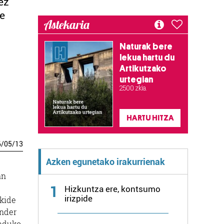
ez
de
Astekaria
Naturak bere
lekua hartu du
Artikutzako
urtegian
2.500 zkia.
HARTU HITZA
6
/
05
/
13
Azken egunetako irakurrienak
an
1
Hizkuntza ere, kontsumo
irizpide
 kide
Ander
enduko