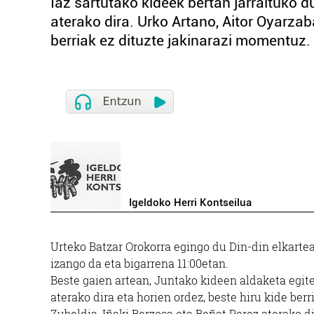
Iaz sartutako kideek bertan jarraituko d
aterako dira. Urko Artano, Aitor Oyarzab
berriak ez dituzte jakinarazi momentuz.
Igeldoko Herri Kontseilua
Urteko Batzar Orokorra egingo du Din-din elkarte
izango da eta bigarrena 11:00etan.
Beste gaien artean, Juntako kideen aldaketa egitea
aterako dira eta horien ordez, beste hiru kide berr
Zubeldia, Iñaki Berzosa eta Beñat Perez aterako d