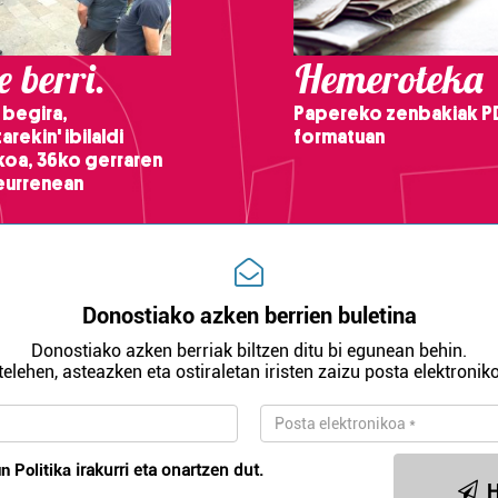
 berri.
Hemeroteka
 begira,
Papereko zenbakiak P
arekin' ibilaldi
formatuan
ikoa, 36ko gerraren
teurrenean
Donostiako azken berrien buletina
Donostiako azken berriak biltzen ditu bi egunean behin.
telehen, asteazken eta ostiraletan iristen zaizu posta elektroniko
n Politika
irakurri eta onartzen dut.
H