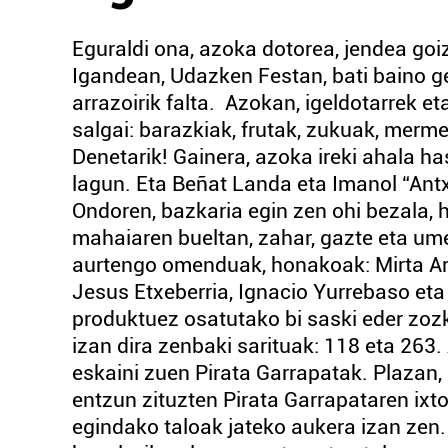
Eguraldi ona, azoka dotorea, jendea goiz
Igandean, Udazken Festan, bati baino g
arrazoirik falta. Azokan, igeldotarrek et
salgai: barazkiak, frutak, zukuak, merme
Denetarik! Gainera, azoka ireki ahala 
lagun. Eta Beñat Landa eta Imanol “Antxit
Ondoren, bazkaria egin zen ohi bezala, 
mahaiaren bueltan, zahar, gazte eta ume.
aurtengo omenduak, honakoak: Mirta Arau
Jesus Etxeberria, Ignacio Yurrebaso et
produktuez osatutako bi saski eder zozk
izan dira zenbaki sarituak: 118 eta 263
eskaini zuen Pirata Garrapatak. Plazan, 
entzun zituzten Pirata Garrapataren ixto
egindako taloak jateko aukera izan zen. 