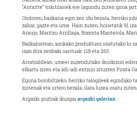
“Antxitte” trikitilariek ere lagundu zuten giroa jar
Ondoren, bazkaria egin zen ohi bezala, herriko ju
zahar, gazte eta ume. Hain zuzen, horietatik 91 i
Araujo, Maritxu Arrillaga, Bixenta Manterola, Mar
Bazkalostean, azokako produktuez osatutako bi sa
izan dira zenbaki sarituak: 118 eta 263.
Arratsaldean, umeei zuzendutako ikuskizun ederra
elkartu ziren eta adi-adi entzun zituzten Pirata G
Eguna borobiltzeko, herriko talogileek egindako ta
ziotenak eta urtero bezala, ilara luzea osatu zuten
Argazki guztiak ikusgai
argazki galerian
.