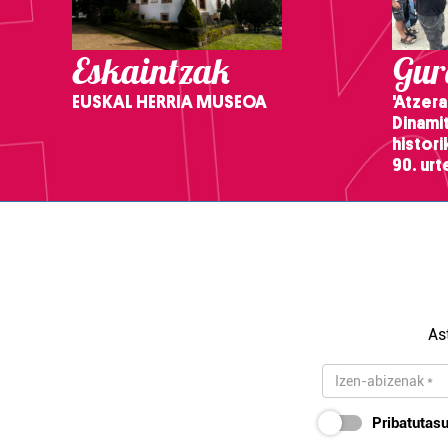
Eskaintzak
Gure
EUSKAL HERRIA MUSEOA
'Atzera
Dinamit
histor
90. ur
As
Pribatutasu