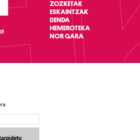
ZOZKETAK
ESKAINTZAK
DENDA
HEMEROTEKA
DF
NOR GARA
ra.
arpidetu