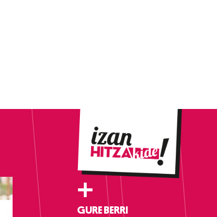
+
GURE BERRI