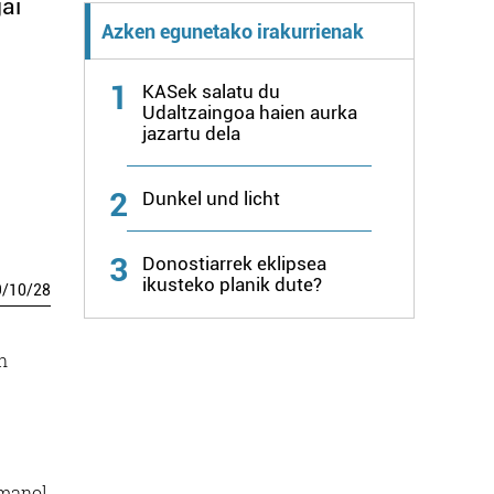
gai
Azken egunetako irakurrienak
1
KASek salatu du
Udaltzaingoa haien aurka
jazartu dela
2
Dunkel und licht
3
Donostiarrek eklipsea
ikusteko planik dute?
9
/
10
/
28
n
Imanol