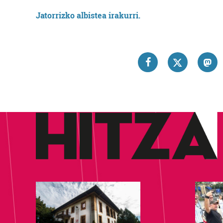
Jatorrizko albistea irakurri.