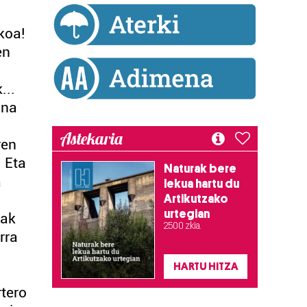
koa!
en
...
ona
Astekaria
ren
. Eta
Naturak bere
a
lekua hartu du
Artikutzako
urtegian
oak
2.500 zkia.
rra
HARTU HITZA
rtero