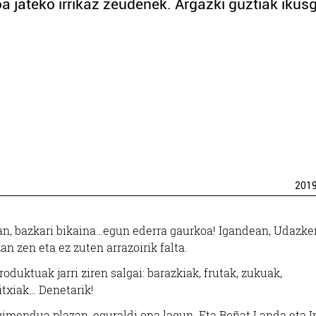
oa jateko irrikaz zeudenek. Argazki guztiak ikus
201
tsan, bazkari bikaina…egun ederra gaurkoa! Igandean, Udazke
n zen eta ez zuten arrazoirik falta.
oduktuak jarri ziren salgai: barazkiak, frutak, zukuak,
txiak… Denetarik!
gimendua plazan, eguraldi ona lagun. Eta Beñat Landa eta 