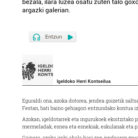
bezala, ilara luzea osatu zuten talo gox
argazki galerian.
Igeldoko Herri Kontseilua
Eguraldi ona, azoka dotorea, jendea goizetik sal
Festan, bati baino gehiagori entzundako kontua iza
Azokan, igeldotarrek eta ingurukoek ekoitzitako pr
mermeladak, esnea eta esnekiak, eskulanak eta pi
Gainera, azoka ireki ahala hasi zen jendearen mu