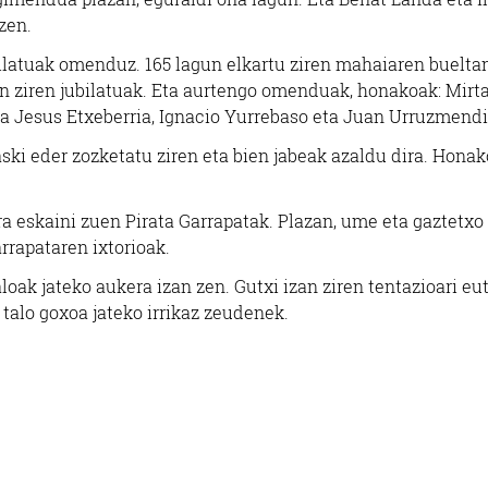
tzen.
bilatuak omenduz. 165 lagun elkartu ziren mahaiaren bueltan
zan ziren jubilatuak. Eta aurtengo omenduak, honakoak: Mirt
ia Jesus Etxeberria, Ignacio Yurrebaso eta Juan Urruzmendi
ski eder zozketatu ziren eta bien jabeak azaldu dira. Hona
 eskaini zuen Pirata Garrapatak. Plazan, ume eta gaztetxo
arrapataren ixtorioak.
loak jateko aukera izan zen. Gutxi izan ziren tentazioari eut
 talo goxoa jateko irrikaz zeudenek.