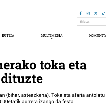
IRITZIA
MULTIMEDIA
KOMUNIT
nerako toka eta
 dituzte
an (bihar, asteazkena). Toka eta afaria antolatu
:00etatik aurrera izango da festa.