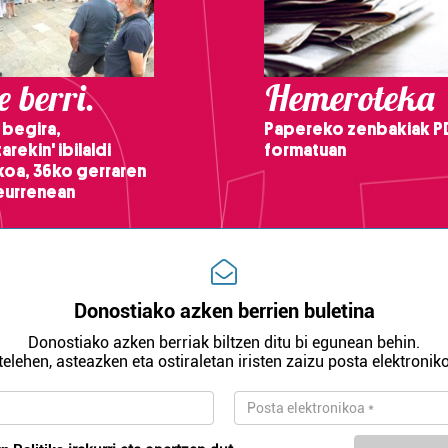
 berri.
Hemeroteka
 begira,
Papereko zenbakiak P
arekin' ibilaldi
formatuan
ikoa, 36ko gerraren
teurrenean
Donostiako azken berrien buletina
Donostiako azken berriak biltzen ditu bi egunean behin.
telehen, asteazken eta ostiraletan iristen zaizu posta elektroniko