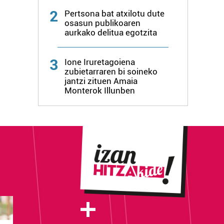
2
Pertsona bat atxilotu dute
osasun publikoaren
aurkako delitua egotzita
3
Ione Iruretagoiena
zubietarraren bi soineko
jantzi zituen Amaia
Monterok Illunben
+