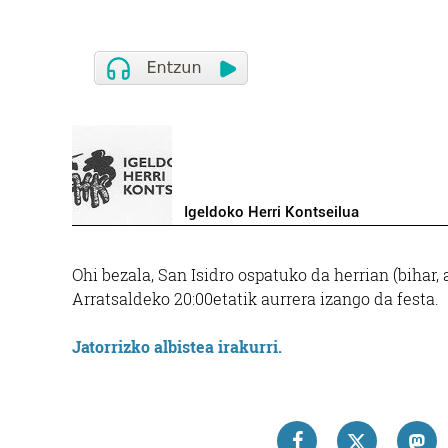
Igeldoko Herri Kontseilua
Ohi bezala, San Isidro ospatuko da herrian (bihar,
Arratsaldeko 20:00etatik aurrera izango da festa.
Jatorrizko albistea irakurri.