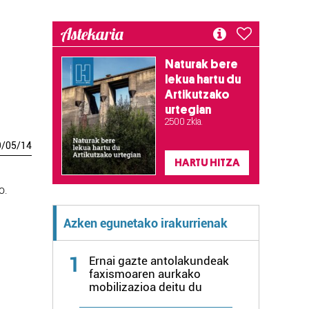
Astekaria
Naturak bere
lekua hartu du
Artikutzako
urtegian
2.500 zkia.
9
/
05
/
14
HARTU HITZA
o.
Azken egunetako irakurrienak
1
Ernai gazte antolakundeak
faxismoaren aurkako
mobilizazioa deitu du