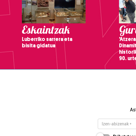
Eskaintzak
Gure
Luberriko sarrera eta
'Atzera
bisita gidatua
Dinamit
histor
90. ur
As