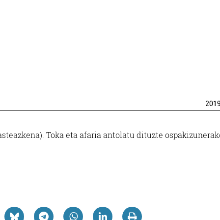
201
 asteazkena). Toka eta afaria antolatu dituzte ospakizunerak