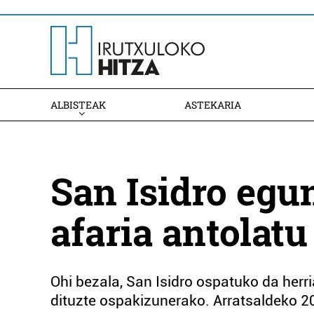
ALBISTEAK
ASTEKARIA
San Isidro egu
afaria antolatu
Ohi bezala, San Isidro ospatuko da herri
dituzte ospakizunerako. Arratsaldeko 20