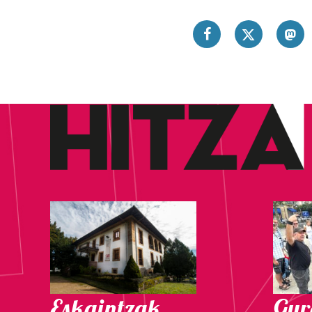
Eskaintzak
Gure