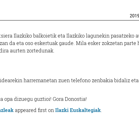
201
siera Ilazkiko balkoietik eta Ilazkiko lagunekin pasatzeko 
zan da eta oso eskertuak gaude. Mila esker zokzetan parte 
dira aurten zortedunak.
lbidearekin harremanetan zuen telefono zenbakia bidaliz eta
sua opa dizuegu guztioi! Gora Donostia!
azleak
appeared first on
Ilazki Euskaltegiak
.