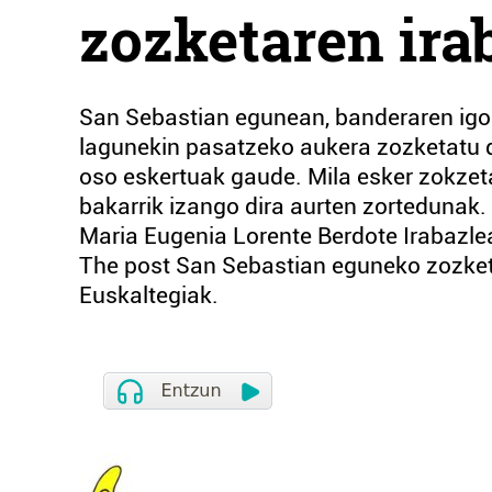
zozketaren ira
San Sebastian egunean, banderaren igoera
lagunekin pasatzeko aukera zozketatu d
oso eskertuak gaude. Mila esker zokzet
bakarrik izango dira aurten zortedunak.
Maria Eugenia Lorente Berdote Irabazlea
The post San Sebastian eguneko zozketa
Euskaltegiak.