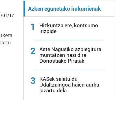
Azken egunetako irakurrienak
9
/
01
/
17
1
Hizkuntza ere, kontsumo
irizpide
aukera
hartu
2
Aste Nagusiko azpiegitura
muntatzen hasi dira
Donostiako Piratak
3
KASek salatu du
Udaltzaingoa haien aurka
jazartu dela