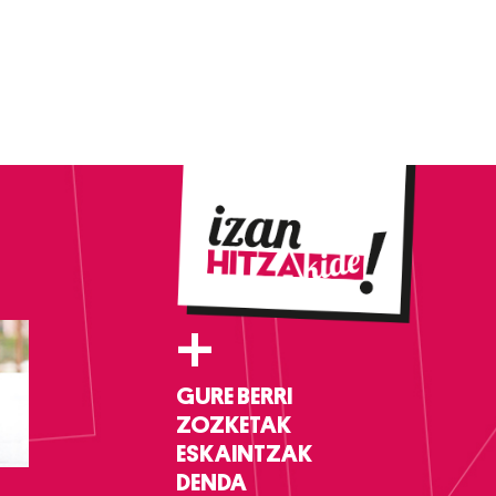
+
GURE BERRI
ZOZKETAK
ESKAINTZAK
DENDA