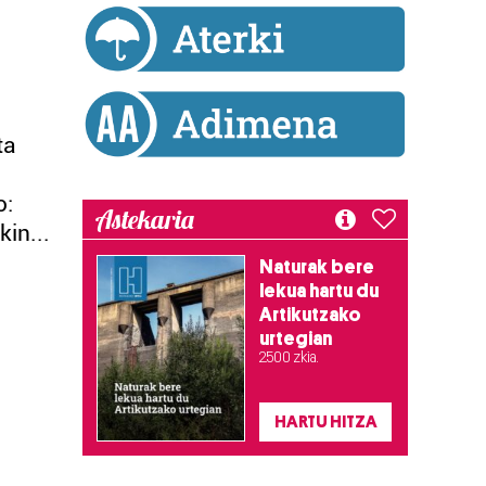
ta
o:
Astekaria
in...
Naturak bere
lekua hartu du
Artikutzako
urtegian
2.500 zkia.
HARTU HITZA