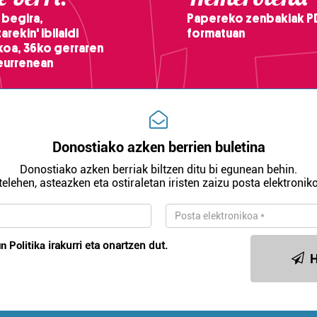
 begira,
Papereko zenbakiak P
arekin' ibilaldi
formatuan
ikoa, 36ko gerraren
teurrenean
Donostiako azken berrien buletina
Donostiako azken berriak biltzen ditu bi egunean behin.
telehen, asteazken eta ostiraletan iristen zaizu posta elektroniko
n Politika
irakurri eta onartzen dut.
H