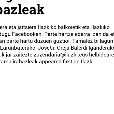
bazleak
 eta jaitsiera Ilazkiko balkoietik eta Ilazkiko
ugu Facebooken. Parte hartze ederra izan da e
an parte hartu duzuen guztioi. Tamalez bi lagun
 Larunbaterako: Joseba Oreja Balerdi Iganderak
k jar zaitezte zuzendaria@ilazki.eus helbidearek
ren irabazleak appeared first on Ilazki