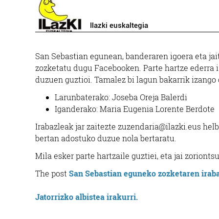
Ilazki euskaltegia
San Sebastian egunean, banderaren igoera eta jait
zozketatu dugu Facebooken. Parte hartze ederra i
duzuen guztioi. Tamalez bi lagun bakarrik izango 
Larunbaterako: Joseba Oreja Balerdi
Iganderako: Maria Eugenia Lorente Berdote
Irabazleak jar zaitezte zuzendaria@ilazki.eus he
bertan adostuko duzue nola bertaratu.
Mila esker parte hartzaile guztiei, eta jai zoriont
The post
San Sebastian eguneko zozketaren irab
Jatorrizko albistea irakurri.