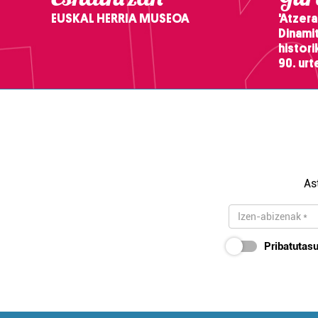
EUSKAL HERRIA MUSEOA
'Atzera
Dinamit
histor
90. ur
As
Pribatutasu