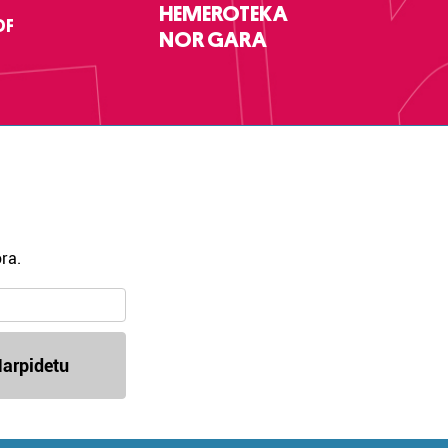
HEMEROTEKA
DF
NOR GARA
ra.
arpidetu