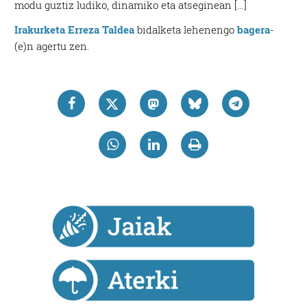
modu guztiz ludiko, dinamiko eta atseginean […]
Irakurketa Erreza Taldea
bidalketa lehenengo
bagera
-
(e)n agertu zen.