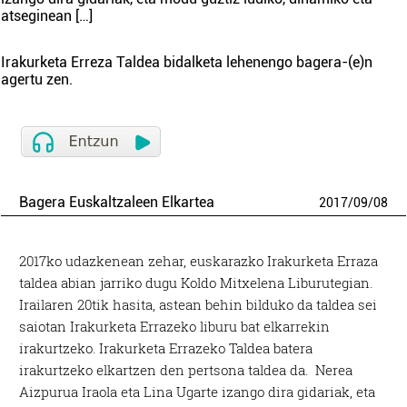
atseginean […]
Irakurketa Erreza Taldea
bidalketa lehenengo
bagera
-(e)n
agertu zen.
Bagera Euskaltzaleen Elkartea
2017
/
09
/
08
2017ko udazkenean zehar, euskarazko Irakurketa Erraza
taldea abian jarriko dugu Koldo Mitxelena Liburutegian.
Irailaren 20tik hasita, astean behin bilduko da taldea sei
saiotan Irakurketa Errazeko liburu bat elkarrekin
irakurtzeko. Irakurketa Errazeko Taldea batera
irakurtzeko elkartzen den pertsona taldea da. Nerea
Aizpurua Iraola eta Lina Ugarte izango dira gidariak, eta