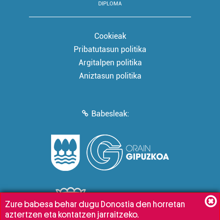
DIPLOMA
Cookieak
Pribatutasun politika
Argitalpen politika
Aniztasun politika
Babesleak:
Zure babesa behar dugu Donostia den horretan
aztertzen eta kontatzen jarraitzeko.