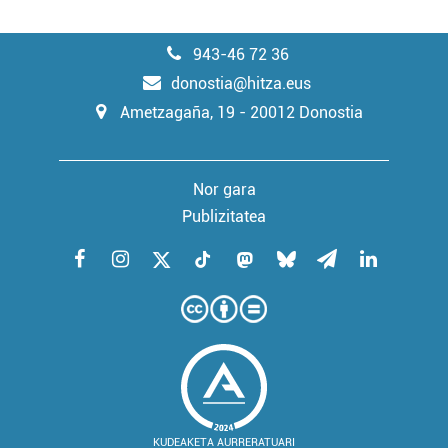
943-46 72 36
donostia@hitza.eus
Ametzagaña, 19 - 20012 Donostia
Nor gara
Publizitatea
KUDEAKETA AURRERATUARI