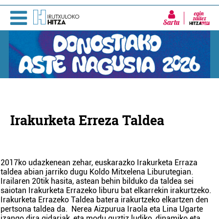
Sartu
Irakurketa Erreza Taldea
2017ko udazkenean zehar, euskarazko Irakurketa Erraza
taldea abian jarriko dugu Koldo Mitxelena Liburutegian.
Irailaren 20tik hasita, astean behin bilduko da taldea sei
saiotan Irakurketa Errazeko liburu bat elkarrekin irakurtzeko.
Irakurketa Errazeko Taldea batera irakurtzeko elkartzen den
pertsona taldea da. Nerea Aizpurua Iraola eta Lina Ugarte
izango dira gidariak, eta modu guztiz ludiko, dinamiko eta