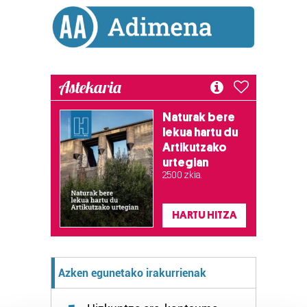
Astekaria
Naturak bere
lekua hartu du
Artikutzako
urtegian
2.500 zkia.
HARTU HITZA
Azken egunetako irakurrienak