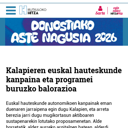
Sartu
Kalapieren euskal hauteskunde
kanpaina eta programei
buruzko balorazioa
Euskal hauteskunde autonomikoen kanpainak eman
duenaren jarraipena egin dugu Kalapien, eta arreta
berezia jarri dugu mugikortasun aktiboaren
sustapenarekin lotutako proposamenetan. Alde
horretatik, aldez aurreko argitalpen batean, alderdi