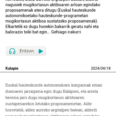
nagusiek mugikortasun aktiboaren arloan egindako
proposamenak atera ditugu (Euskal hauteskunde
autonomikoetako hauteskunde-programetan
mugikortasun aktiboa sustatzeko proposamenak).
Elkartetik ez dugu honekin bakarrik geratu nahi eta
balorazio txiki bat egin... Gehiago irakurri
Kalapie
2024
/
04
/
18
Euskal hauteskunde autonomikoen kanpainak eman
duenaren jarraipena egin dugu Kalapien, eta arreta
berezia jarri dugu mugikortasun aktiboaren
sustapenarekin lotutako proposamenetan. Alde
horretatik, aldez aurreko argitalpen batean, alderdi