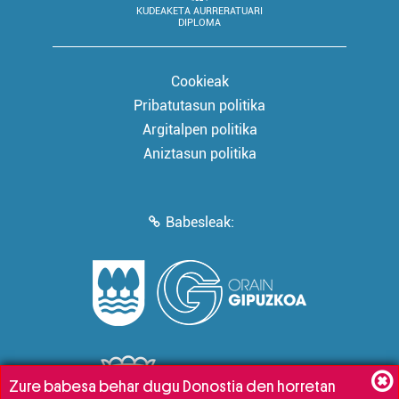
KUDEAKETA AURRERATUARI
DIPLOMA
Cookieak
Pribatutasun politika
Argitalpen politika
Aniztasun politika
Babesleak:
Zure babesa behar dugu Donostia den horretan