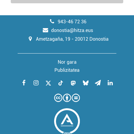
943-46 72 36
donostia@hitza.eus
Ametzagaña, 19 - 20012 Donostia
Nor gara
Publizitatea