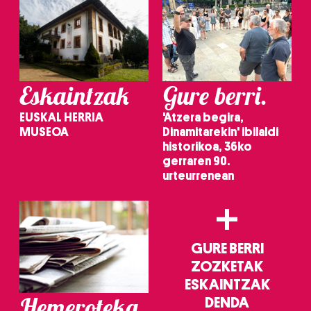
Eskaintzak
Gure berri.
EUSKAL HERRIA
'Atzera begira,
MUSEOA
Dinamitarekin' ibilaldi
historikoa, 36ko
gerraren 90.
urteurrenean
+
GURE BERRI
ZOZKETAK
ESKAINTZAK
Hemeroteka
DENDA