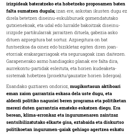
irizpideak bateratzeko eta hobetzeko proposamen baten
falta sumatzen dugula;
izan ere, askotan ikusten dugu ez
direla betetzen diseinu-eskuliburuek gomendatutako
gutxienekoak, eta udal edo lurralde bakoitzak diseinu-
irizpide partikularrak jarraitzen dituela, gabezia asko
dituen azpiegitura bat sortuz. Azpiegitura on bat
funtsezkoa da oinez edo bizikletaz egiten diren joan-
etorriak erakargarriagoak eta seguruagoak izan daitezen.
Garapenerako asmo handiagoko planak ere falta dira,
aurrekontu-partidak esleituta, eta horien kudeaketa-
sistemak hobetzea (proiektu/gauzatze horien lidergoa).
Esandako guztiaren ondorioz,
mugikortasun aktiboari
eman zaion garrantzia eskasa dela uste dugu, eta
alderdi politiko nagusiei beren programa eta politiketan
merezi duten garrantzia emateko eskatzen diegu. Era
berean, klima-erronkaz eta ingurumenaren zaintzaz
sentsibilizatutako elkarte gisa, eztabaida eta diskurtso
politikoetan ingurumen-gaiak gehiago agertzea eskatu