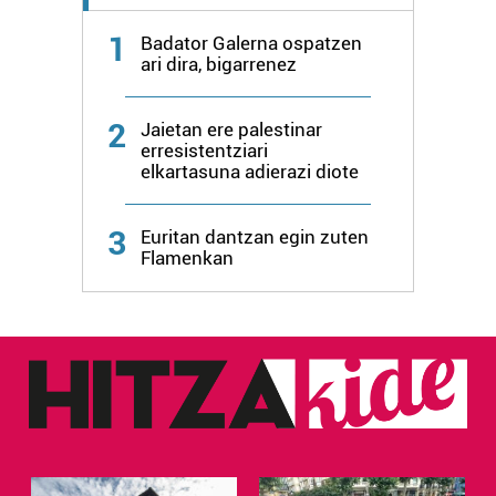
Lortu zure datu pertsonalak prozesatzeko moduari
1
Badator Galerna ospatzen
buruzko informazio gehiago eta ezarri zure lehentasunak
ari dira, bigarrenez
datuen atalean. Edozein unetan alda edo ken dezakezu
zure baimena Cookieen adierazpenean.
2
Jaietan ere palestinar
erresistentziari
Webgune honek cookie propioak eta hirugarrenen cookie-
elkartasuna adierazi diote
fitxategiak erabiltzen ditu. Zure esperientzia eta
zerbitzuak hobetzeko asmoz, cookie teknologiaz
3
Euritan dantzan egin zuten
baliatzen gara. Ohar hau onartuz gero, teknologia hori
Flamenkan
erabiltzeko baimen esplizitua ematen diguzu.
Gehiago
irakurri