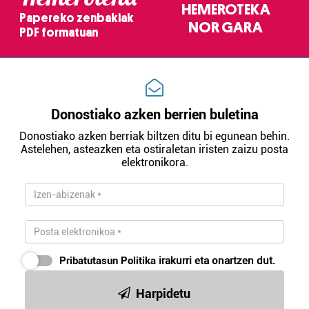
HEMEROTEKA
Papereko zenbakiak
NOR GARA
PDF formatuan
Donostiako azken berrien buletina
Donostiako azken berriak biltzen ditu bi egunean behin.
Astelehen, asteazken eta ostiraletan iristen zaizu posta
elektronikora.
Pribatutasun Politika
irakurri eta onartzen dut.
Harpidetu