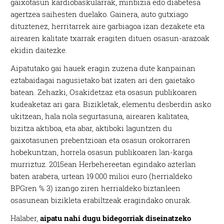
gaixotasun kardiobaskularrak, minbizia edo diabetesa
agertzea saihesten duelako. Gainera, auto gutxiago
dituztenez, herritarrek aire garbiagoa izan dezakete eta
airearen kalitate txarrak eragiten dituen osasun-arazoak
ekidin daitezke.
Aipatutako gai hauek eragin zuzena dute kanpainan
eztabaidagai nagusietako bat izaten ari den gaietako
batean. Zehazki, Osakidetzaz eta osasun publikoaren
kudeaketaz ari gara. Bizikletak, elementu desberdin asko
ukitzean, hala nola segurtasuna, airearen kalitatea,
bizitza aktiboa, eta abar, aktiboki laguntzen du
gaixotasunen prebentzioan eta osasun orokorraren
hobekuntzan, horrela osasun publikoaren lan-karga
murriztuz. 2015ean Herbehereetan egindako azterlan
baten arabera, urtean 19.000 milioi euro (herrialdeko
BPGren % 3) izango ziren herrialdeko biztanleen
osasunean bizikleta erabiltzeak eragindako onurak.
Halaber,
aipatu nahi dugu bidegorriak diseinatzeko