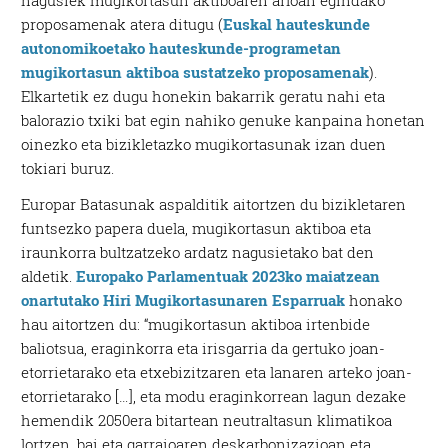
nagusiek mugikortasun aktiboaren arloan egindako
proposamenak atera ditugu (
Euskal hauteskunde
autonomikoetako hauteskunde-programetan
mugikortasun aktiboa sustatzeko proposamenak
).
Elkartetik ez dugu honekin bakarrik geratu nahi eta
balorazio txiki bat egin nahiko genuke kanpaina honetan
oinezko eta bizikletazko mugikortasunak izan duen
tokiari buruz.
Europar Batasunak aspalditik aitortzen du bizikletaren
funtsezko papera duela, mugikortasun aktiboa eta
iraunkorra bultzatzeko ardatz nagusietako bat den
aldetik.
Europako Parlamentuak 2023ko maiatzean
onartutako Hiri Mugikortasunaren Esparruak
honako
hau aitortzen du: “mugikortasun aktiboa irtenbide
baliotsua, eraginkorra eta irisgarria da gertuko joan-
etorrietarako eta etxebizitzaren eta lanaren arteko joan-
etorrietarako […], eta modu eraginkorrean lagun dezake
hemendik 2050era bitartean neutraltasun klimatikoa
lortzen, bai eta garraioaren deskarbonizazioan eta