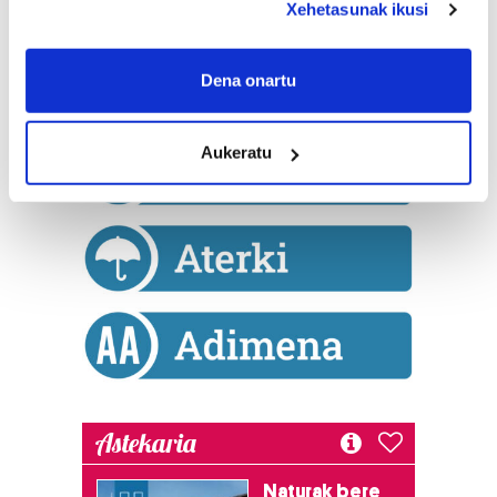
Xehetasunak ikusi
If you allow, we would also like to:
Collect information about your geographical
Dena onartu
location which can be accurate to within several
meters
Aukeratu
Identify your device by actively scanning it for
specific characteristics (fingerprinting)
Find out more about how your personal data is processed
and set your preferences in the
details section
.
Guk eta gure bazkideek zure datu pertsonalak
prozesatzen ditugu, zure IP zenbakia, besteak beste,
teknologia erabiliz, cookieak adibidez, iragarki eta eduki
pertsonalizatuak eskaintzeko, iragarkiak eta edukia
neurtzeko, jendeari buruzko informazioa biltzeko eta
produktuak garatzeko. Zure datuak nork eta zertarako
Astekaria
erabiltzen dituen hauta dezakezu.
Naturak bere