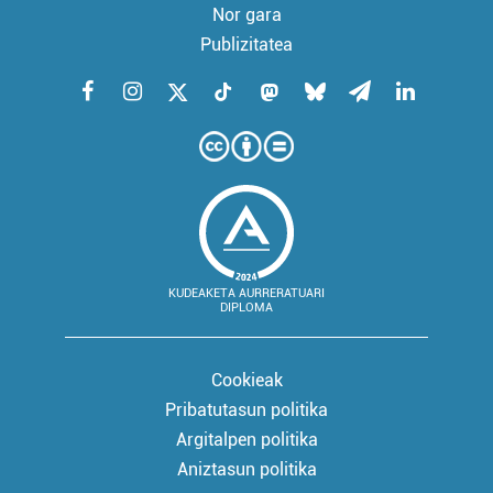
Nor gara
Publizitatea
KUDEAKETA AURRERATUARI
DIPLOMA
Cookieak
Pribatutasun politika
Argitalpen politika
Aniztasun politika