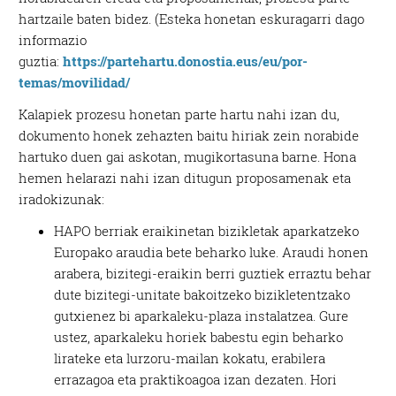
hartzaile baten bidez. (Esteka honetan eskuragarri dago
informazio
guztia:
https://partehartu.donostia.eus/eu/por-
temas/movilidad/
Kalapiek prozesu honetan parte hartu nahi izan du,
dokumento honek zehazten baitu hiriak zein norabide
hartuko duen gai askotan, mugikortasuna barne. Hona
hemen helarazi nahi izan ditugun proposamenak eta
iradokizunak:
HAPO berriak eraikinetan bizikletak aparkatzeko
Europako araudia bete beharko luke. Araudi honen
arabera, bizitegi-eraikin berri guztiek erraztu behar
dute bizitegi-unitate bakoitzeko bizikletentzako
gutxienez bi aparkaleku-plaza instalatzea. Gure
ustez, aparkaleku horiek babestu egin beharko
lirateke eta lurzoru-mailan kokatu, erabilera
errazagoa eta praktikoagoa izan dezaten. Hori