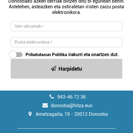
Donostiako azken berriak biltzen ditu bi egunean behin.
Astelehen, asteazken eta ostiraletan iristen zaizu posta
elektronikora.
Pribatutasun Politika
irakurri eta onartzen dut.
Harpidetu
943-46 72 36
donostia@hitza.eus
Ametzagaña, 19 - 20012 Donostia