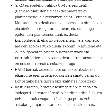
GI-20 errepideko trafikoa GI-40 errepidetik
(Garbera-Martutene bidea) desbideratzeko
planteamenduak kezkatzen gaitu. Gaur egun,
Martuteneko bideak eten bat sortzen du oinezkoen
eta bizikleten mugikortasunean, eta uste dugu
egiten den planteamenduak ez duela
konponbiderik ekarriko egoera honi, eta, gainera,
are gehiago okertuko duela. Txomin, Martutene eta
27. poligonoaren artean oinezkoentzako eta
txirrindularientzako pasabideari jarraitutasuna eta
erosotasuna ematea eskatzen dugu.
HAPO berriak auzoetan ere oinezkoentzako eta
elkargune eremu gehiago sortzen saiatu behar du,
Donostiako herritarren bizi-kalitatea hobetzeko.
Kasu askotan, “ardatz osasungarrien” planoa eta
“bidegorri-sarearena” berdin-berdinak dira. Lekuen
xehetasunak ezagututa, badakigu puntu zehatz
askotan gainjartze hori ez dela ona, askotan ez