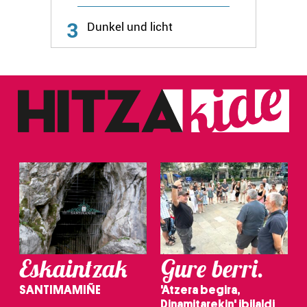
3
Dunkel und licht
Eskaintzak
Gure berri.
SANTIMAMIÑE
'Atzera begira,
Dinamitarekin' ibilaldi