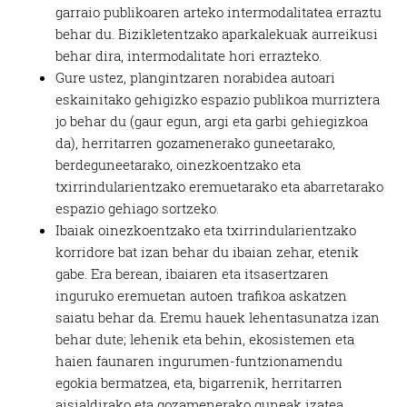
garraio publikoaren arteko intermodalitatea erraztu
behar du. Bizikletentzako aparkalekuak aurreikusi
behar dira, intermodalitate hori errazteko.
Gure ustez, plangintzaren norabidea autoari
eskainitako gehigizko espazio publikoa murriztera
jo behar du (gaur egun, argi eta garbi gehiegizkoa
da), herritarren gozamenerako guneetarako,
berdeguneetarako, oinezkoentzako eta
txirrindularientzako eremuetarako eta abarretarako
espazio gehiago sortzeko.
Ibaiak oinezkoentzako eta txirrindularientzako
korridore bat izan behar du ibaian zehar, etenik
gabe. Era berean, ibaiaren eta itsasertzaren
inguruko eremuetan autoen trafikoa askatzen
saiatu behar da. Eremu hauek lehentasunatza izan
behar dute; lehenik eta behin, ekosistemen eta
haien faunaren ingurumen-funtzionamendu
egokia bermatzea, eta, bigarrenik, herritarren
aisialdirako eta gozamenerako guneak izatea.