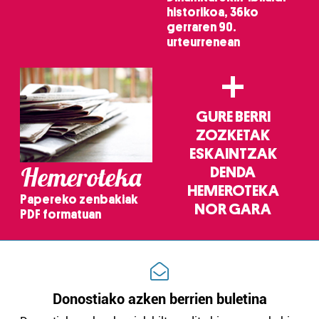
historikoa, 36ko
gerraren 90.
urteurrenean
+
GURE BERRI
ZOZKETAK
ESKAINTZAK
Hemeroteka
DENDA
HEMEROTEKA
Papereko zenbakiak
NOR GARA
PDF formatuan
Donostiako azken berrien buletina