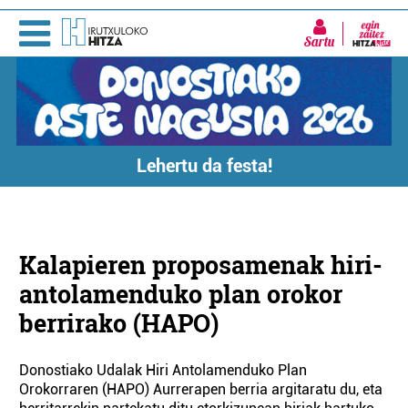
Sartu
Lehertu da festa!
Kalapieren proposamenak hiri-
antolamenduko plan orokor
berrirako (HAPO)
Donostiako Udalak Hiri Antolamenduko Plan
Orokorraren (HAPO) Aurrerapen berria argitaratu du, eta