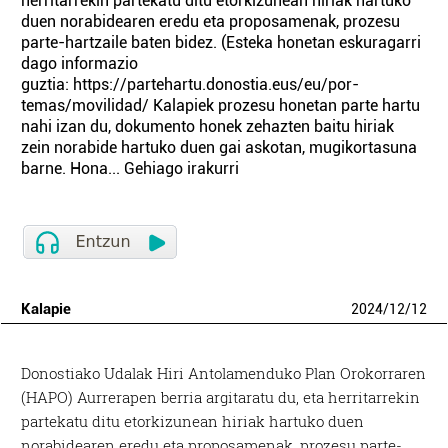
herritarrekin partekatu ditu etorkizunean hiriak hartuko
duen norabidearen eredu eta proposamenak, prozesu
parte-hartzaile baten bidez. (Esteka honetan eskuragarri
dago informazio
guztia: https://partehartu.donostia.eus/eu/por-
temas/movilidad/ Kalapiek prozesu honetan parte hartu
nahi izan du, dokumento honek zehazten baitu hiriak
zein norabide hartuko duen gai askotan, mugikortasuna
barne. Hona... Gehiago irakurri
Kalapie
2024
/
12
/
12
Donostiako Udalak Hiri Antolamenduko Plan Orokorraren
(HAPO) Aurrerapen berria argitaratu du, eta herritarrekin
partekatu ditu etorkizunean hiriak hartuko duen
norabidearen eredu eta proposamenak, prozesu parte-