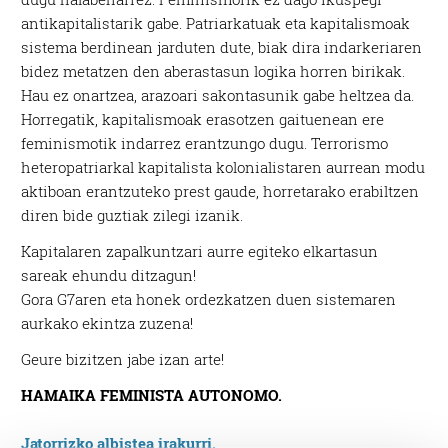
antikapitalistarik gabe. Patriarkatuak eta kapitalismoak
sistema berdinean jarduten dute, biak dira indarkeriaren
bidez metatzen den aberastasun logika horren birikak.
Hau ez onartzea, arazoari sakontasunik gabe heltzea da.
Horregatik, kapitalismoak erasotzen gaituenean ere
feminismotik indarrez erantzungo dugu. Terrorismo
heteropatriarkal kapitalista kolonialistaren aurrean modu
aktiboan erantzuteko prest gaude, horretarako erabiltzen
diren bide guztiak zilegi izanik.
Kapitalaren zapalkuntzari aurre egiteko elkartasun
sareak ehundu ditzagun!
Gora G7aren eta honek ordezkatzen duen sistemaren
aurkako ekintza zuzena!
Geure bizitzen jabe izan arte!
HAMAIKA FEMINISTA AUTONOMO.
Jatorrizko albistea irakurri.