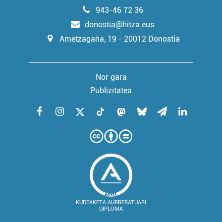
943-46 72 36
donostia@hitza.eus
Ametzagaña, 19 - 20012 Donostia
Nor gara
Publizitatea
KUDEAKETA AURRERATUARI
DIPLOMA