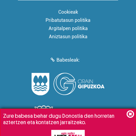
Cookieak
Pribatutasun politika
Argitalpen politika
Aniztasun politika
Babesleak:
Zure babesa behar dugu Donostia den horretan
aztertzen eta kontatzen jarraitzeko.