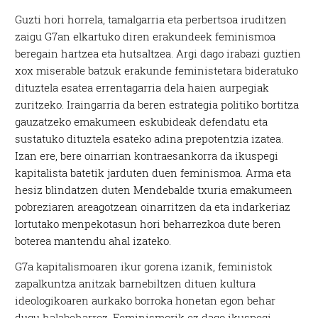
Guzti hori horrela, tamalgarria eta perbertsoa iruditzen
zaigu G7an elkartuko diren erakundeek feminismoa
beregain hartzea eta hutsaltzea. Argi dago irabazi guztien
xox miserable batzuk erakunde feministetara bideratuko
dituztela esatea errentagarria dela haien aurpegiak
zuritzeko. Iraingarria da beren estrategia politiko bortitza
gauzatzeko emakumeen eskubideak defendatu eta
sustatuko dituztela esateko adina prepotentzia izatea.
Izan ere, bere oinarrian kontraesankorra da ikuspegi
kapitalista batetik jarduten duen feminismoa. Arma eta
hesiz blindatzen duten Mendebalde txuria emakumeen
pobreziaren areagotzean oinarritzen da eta indarkeriaz
lortutako menpekotasun hori beharrezkoa dute beren
boterea mantendu ahal izateko.
G7a kapitalismoaren ikur gorena izanik, feministok
zapalkuntza anitzak barnebiltzen dituen kultura
ideologikoaren aurkako borroka honetan egon behar
dugu halabeharrez. Feminismorik ez dago ikuspegi