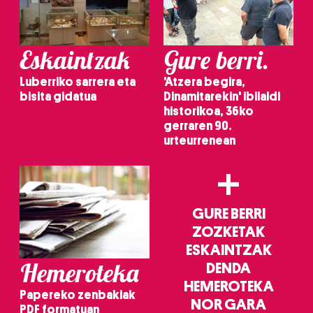
Eskaintzak
Gure berri.
Luberriko sarrera eta
'Atzera begira,
bisita gidatua
Dinamitarekin' ibilaldi
historikoa, 36ko
gerraren 90.
urteurrenean
+
GURE BERRI
ZOZKETAK
ESKAINTZAK
Hemeroteka
DENDA
HEMEROTEKA
Papereko zenbakiak
NOR GARA
PDF formatuan