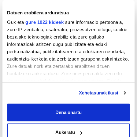
Datuen erabilera arduratsua
Guk eta
gure 1022 kideek
sure informacio pertsonala,
zure IP zenbakia, esaterako, prozesatzen ditugu, cookie
bezalako teknologiak erabiliz eta zure gailuko
informazioak azitzen dugu publizitate eta eduki
pertsonalizatua, publizitatearen eta edukiaren neurketa,
audientzia-ikerketa eta zerbitzuen garapena eskaintzeko.
Zure datuak nork eta zertarako erabiltzen dituen
hautatzeko aukera duzu. Zure onespena aldatzen edo
deuseztatzen ahal duzu edozein momentutan, Cookie
deklaraziotik edo Privacy triggerean klikatuz.
Xehetasunak ikusi
If you allow, we would also like to:
Collect information about your geographical
Dena onartu
location which can be accurate to within several
meters
Aukeratu
Identify your device by actively scanning it for