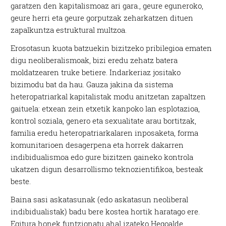
garatzen den kapitalismoaz ari gara., geure eguneroko,
geure herri eta geure gorputzak zeharkatzen dituen
zapalkuntza estruktural multzoa.
Erosotasun kuota batzuekin bizitzeko pribilegioa ematen
digu neoliberalismoak, bizi eredu zehatz batera
moldatzearen truke betiere. Indarkeriaz jositako
bizimodu bat da hau. Gauza jakina da sistema
heteropatriarkal kapitalistak modu anitzetan zapaltzen
gaituela: etxean zein etxetik kanpoko lan esplotazioa,
kontrol soziala, genero eta sexualitate arau bortitzak,
familia eredu heteropatriarkalaren inposaketa, forma
komunitarioen desagerpena eta horrek dakarren
indibidualismoa edo gure bizitzen gaineko kontrola
ukatzen digun desarrollismo teknozientifikoa, besteak
beste.
Baina sasi askatasunak (edo askatasun neoliberal
indibidualistak) badu bere kostea hortik haratago ere.
Egitura honek funtzionatu ahal izateko Hegoalde