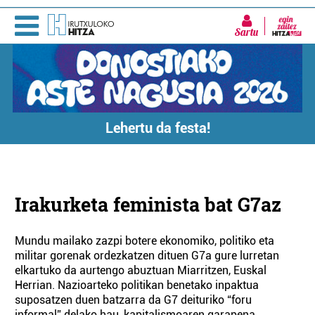
Sartu
Lehertu da festa!
Irakurketa feminista bat G7az
Mundu mailako zazpi botere ekonomiko, politiko eta
militar gorenak ordezkatzen dituen G7a gure lurretan
elkartuko da aurtengo abuztuan Miarritzen, Euskal
Herrian. Nazioarteko politikan benetako inpaktua
suposatzen duen batzarra da G7 deituriko “foru
informal” delako hau, kapitalismoaren garapena