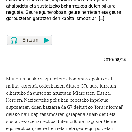
ahalbidetu eta sustatzeko beharrezkoa duten bilkura
nagusia. Geure egunerokoan, geure herrietan eta geure
gorputzetan garatzen den kapitalismoaz ari […]
2019
/
08
/
24
Mundu mailako zazpi botere ekonomiko, politiko eta
militar gorenak ordezkatzen dituen G7a gure lurretan
elkartuko da aurtengo abuztuan Miarritzen, Euskal
Herrian. Nazioarteko politikan benetako inpaktua
suposatzen duen batzarra da G7 deituriko “foru informal”
delako hau, kapitalismoaren garapena ahalbidetu eta
sustatzeko beharrezkoa duten bilkura nagusia. Geure
egunerokoan, geure herrietan eta geure gorputzetan