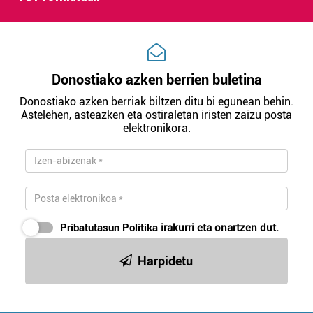
Donostiako azken berrien buletina
Donostiako azken berriak biltzen ditu bi egunean behin.
Astelehen, asteazken eta ostiraletan iristen zaizu posta
elektronikora.
Pribatutasun Politika
irakurri eta onartzen dut.
Harpidetu