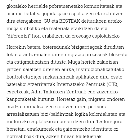
globaleko herrialde pobretuenetako komunitateak eta
biodibertsitatea gupida gabe espoliatzen eta xahutzen
dira etengabean. GU eta BESTEAK deiturikoen arteko
muga sinboliko eta materiala eraikitzen da eta
“diferentzi” hori erabiltzen da erosoago esplotatzeko.
Horrekin batera, boteredunek bizigarriagoak diruditen
tokietarantz ematen diren migrazio prozesuak blokeatu
eta estigmatizatzen dituzte. Muga horiek zalantzan
jartzen saiatzen direnen aurka, instituzionalizatutako
kontrol eta zigor mekanismoak aplikatzen dira, esate
baterako: Atzerritarrak Internatzeko Zentruak (CIE),
espetxeak, Adin Txikikoen Zentruak edo zuzeneko
kanporaketak burutuz. Horretaz gain, migratu ondoren
bizitza normalizatzen saiatzen diren pertsona
arrazializatuen bizi/baldintzak logika kolonialistan eta
muturreko esplotazioan oinarritzen dira. Testuinguru
honetan, emakumeak eta gainontzeko identitate ez
normatiboak dira, azken finean kaltetuenak.