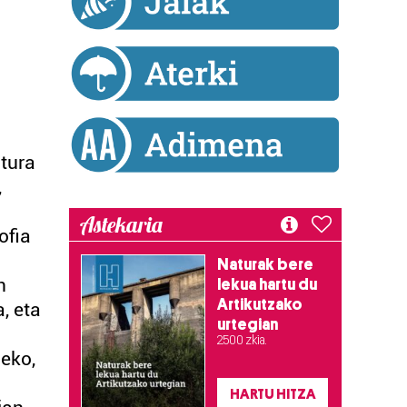
tura
,
Astekaria
ofia
Naturak bere
n
lekua hartu du
Artikutzako
, eta
urtegian
2.500 zkia.
zeko,
HARTU HITZA