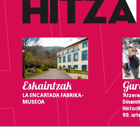
Eskaintzak
Gure
LA ENCARTADA FABRIKA-
'Atzera
MUSEOA
Dinamit
histor
90. ur