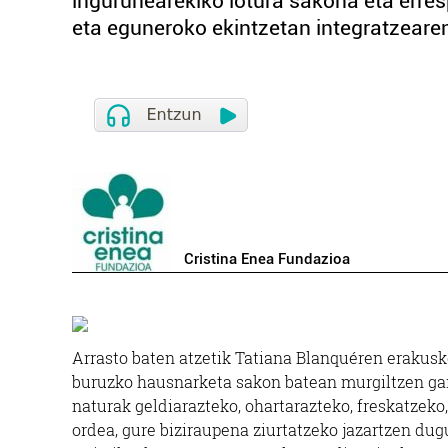
ingurunearekiko lotura sakona eta erre
eta eguneroko ekintzetan integratzeare
Cristina Enea Fundazioa
Arrasto baten atzetik Tatiana Blanquéren erakusk
buruzko hausnarketa sakon batean murgiltzen gai
naturak geldiarazteko, ohartarazteko, freskatzeko
ordea, gure biziraupena ziurtatzeko jazartzen dugu