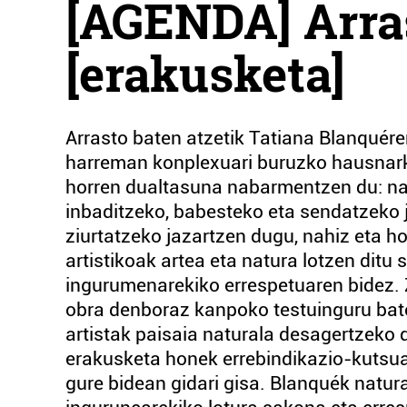
[AGENDA] Arras
[erakusketa]
Arrasto baten atzetik Tatiana Blanquére
harreman konplexuari buruzko hausnark
horren dualtasuna nabarmentzen du: nat
inbaditzeko, babesteko eta sendatzeko j
ziurtatzeko jazartzen dugu, nahiz eta ho
artistikoak artea eta natura lotzen ditu
ingurumenarekiko errespetuaren bidez. Zu
obra denboraz kanpoko testuinguru bate
artistak paisaia naturala desagertzeko 
erakusketa honek errebindikazio-kutsua
gure bidean gidari gisa. Blanquék natur