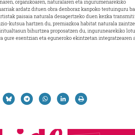
sunaren, organikoaren, naturalaren eta ingurumenarekiko
a harriak ardatz dituen obra denboraz kanpoko testuinguru b
 artistak paisaia naturala desagertzeko duen kezka transmit
zio-kutsua hartzen du, premiazkoa habitat naturala zaintze
iritualtasun bihurtzea proposatzen du, ingurunearekiko lot
a gure esentzian eta eguneroko ekintzetan integratzearen 