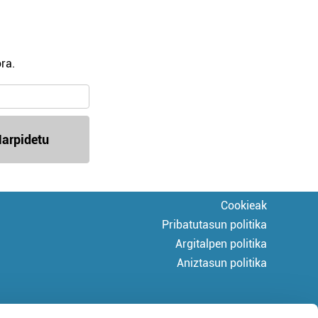
ra.
arpidetu
Cookieak
Pribatutasun politika
Argitalpen politika
Aniztasun politika