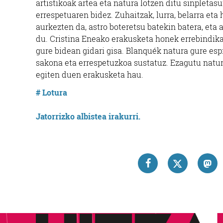
artistikoak artea eta natura lotzen ditu sinpleta
errespetuaren bidez. Zuhaitzak, lurra, belarra et
aurkezten da, astro boteretsu batekin batera, eta
du. Cristina Eneako erakusketa honek errebindika
gure bidean gidari gisa. Blanquék natura gure esp
sakona eta errespetuzkoa sustatuz. Ezagutu natur
egiten duen erakusketa hau.
# Lotura
Jatorrizko albistea irakurri.