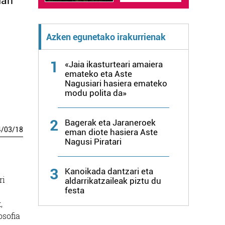
ian
Azken egunetako irakurrienak
1
«Jaia ikasturteari amaiera
emateko eta Aste
Nagusiari hasiera emateko
modu polita da»
2
Bagerak eta Jaraneroek
4
/
03
/
18
eman diote hasiera Aste
Nagusi Piratari
3
Kanoikada dantzari eta
ri
aldarrikatzaileak piztu du
festa
,
osofia