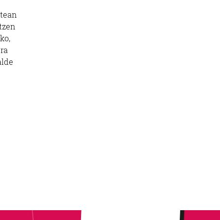
atean
itzen
ko,
ura
alde