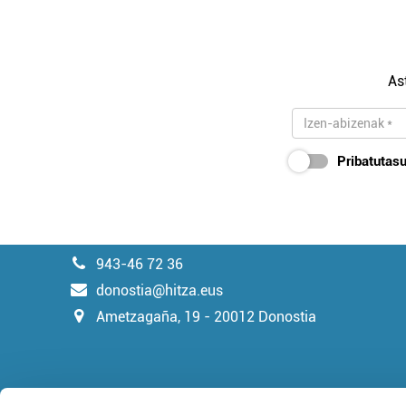
As
Pribatutasu
943-46 72 36
donostia@hitza.eus
Ametzagaña, 19 - 20012 Donostia