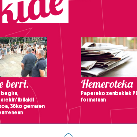
 berri.
Hemeroteka
 begira,
Papereko zenbakiak P
arekin' ibilaldi
formatuan
ikoa, 36ko gerraren
teurrenean