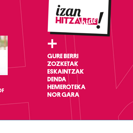
+
GURE BERRI
ZOZKETAK
ESKAINTZAK
DENDA
HEMEROTEKA
DF
NOR GARA