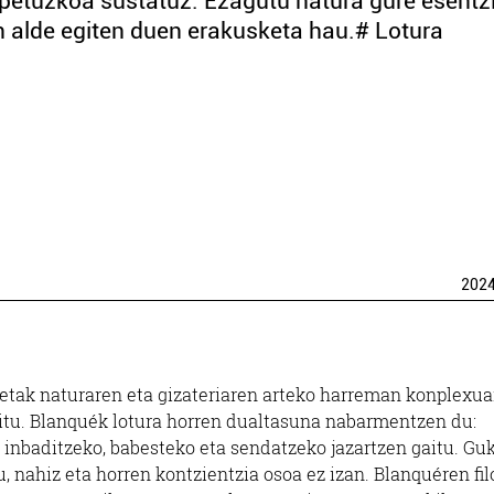
spetuzkoa sustatuz. Ezagutu natura gure esentz
n alde egiten duen erakusketa hau.# Lotura
202
etak naturaren eta gizateriaren arteko harreman konplexua
tu. Blanquék lotura horren dualtasuna nabarmentzen du:
, inbaditzeko, babesteko eta sendatzeko jazartzen gaitu. Guk
, nahiz eta horren kontzientzia osoa ez izan. Blanquéren fil