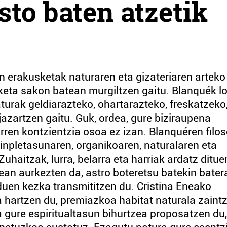
to baten atzetik
n erakusketak naturaren eta gizateriaren arteko
eta sakon batean murgiltzen gaitu. Blanquék lo
urak geldiarazteko, ohartarazteko, freskatzeko
azartzen gaitu. Guk, ordea, gure biziraupena
rren kontzientzia osoa ez izan. Blanquéren filos
 sinpletasunaren, organikoaren, naturalaren eta
haitzak, lurra, belarra eta harriak ardatz ditue
an aurkezten da, astro boteretsu batekin batera
duen kezka transmititzen du. Cristina Eneako
 hartzen du, premiazkoa habitat naturala zaint
a gure espiritualtasun bihurtzea proposatzen du,