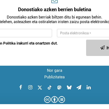
Donostiako azken berrien buletina
Donostiako azken berriak biltzen ditu bi egunean behin.
telehen, asteazken eta ostiraletan iristen zaizu posta elektroniko
n Politika
irakurri eta onartzen dut.
H
Nor gara
Publizitatea