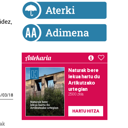
idez,
Astekaria
Naturak bere
lekua hartu du
Artikutzako
urtegian
2.500 zkia.
4
/
03
/
18
HARTU HITZA
lak