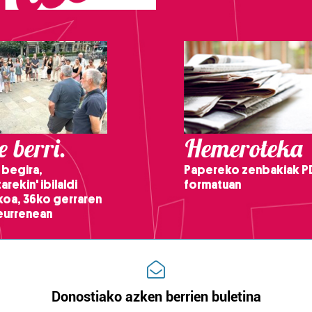
 berri.
Hemeroteka
 begira,
Papereko zenbakiak P
arekin' ibilaldi
formatuan
ikoa, 36ko gerraren
teurrenean
Donostiako azken berrien buletina