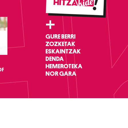
+
GURE BERRI
ZOZKETAK
ESKAINTZAK
DENDA
HEMEROTEKA
DF
NOR GARA