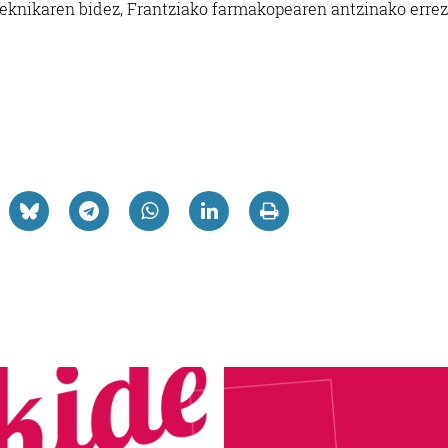
 teknikaren bidez, Frantziako farmakopearen antzinako erre