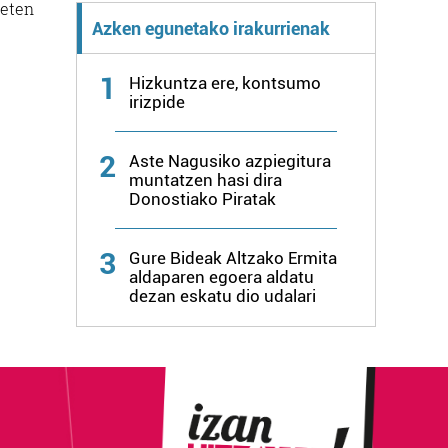
zeten
Azken egunetako irakurrienak
1
Hizkuntza ere, kontsumo
irizpide
2
Aste Nagusiko azpiegitura
muntatzen hasi dira
Donostiako Piratak
3
Gure Bideak Altzako Ermita
aldaparen egoera aldatu
dezan eskatu dio udalari