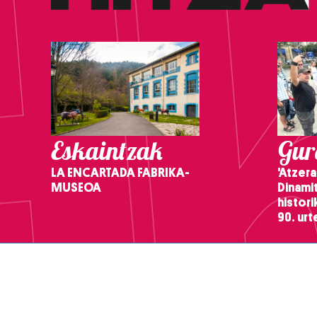
Eskaintzak
Gure
LA ENCARTADA FABRIKA-
'Atzera
MUSEOA
Dinamit
histor
90. ur