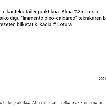
en ikasteko tailer praktikoa. Alma %26 Lutsia
siko digu “linimento oleo-calcáreo” teknikaren b
zeten bilketatik ikasia.# Lotura
202
o tailer praktikoa. Alma %26 Lutsia elkarteak krema natura