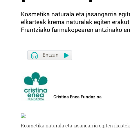
Kosmetika naturala eta jasangarria egit
elkarteak krema naturalak egiten erakut
Frantziako farmakopearen antzinako erre
Cristina Enea Fundazioa
Kosmetika naturala eta jasangarria egiten ikastek