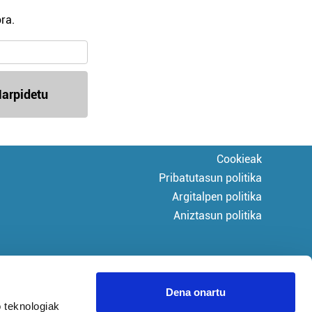
ra.
arpidetu
Cookieak
Pribatutasun politika
Argitalpen politika
Aniztasun politika
Dena onartu
 teknologiak