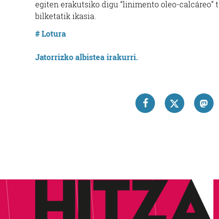
egiten erakutsiko digu “linimento oleo-calcáreo”
bilketatik ikasia.
# Lotura
Jatorrizko albistea irakurri.