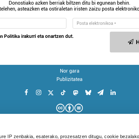
Donostiako azken berriak biltzen ditu bi egunean behin.
telehen, asteazken eta ostiraletan iristen zaizu posta elektroniko
n Politika
irakurri eta onartzen dut.
H
Nor gara
Publizitatea
ure IP zenbakia, esaterako, prozesatzen ditugu, cookie bezalako