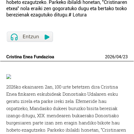
hobeto ezagutzeko. Parkeko ibilaldi honetan, "Cristinaren
etxea" nola eraiki zen gogoratuko dugu eta bertako txoko
berezienak ezagutuko ditugu.# Lotura
Cristina Enea Fundazioa
2026
/
04
/
23
2026ko ekainaren 2an, 100 urte betetzen dira Cristina
Enea finkaren eskubideak Donostiako Udalaren esku
geratu zirela eta parke ireki zela. Efemeride hau
ospatzeko, Mandasko dukeei buruzko bisita bereziak
izango ditugu, XIX. mendearen bukaerako Donostiako
burgesiaren parte izan zen eragin handiko bikote hau
hobeto ezagutzeko. Parkeko ibilaldi honetan, “Cristinaren