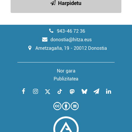
Harpidetu
943-46 72 36
donostia@hitza.eus
Ametzagaña, 19 - 20012 Donostia
Nor gara
Publizitatea