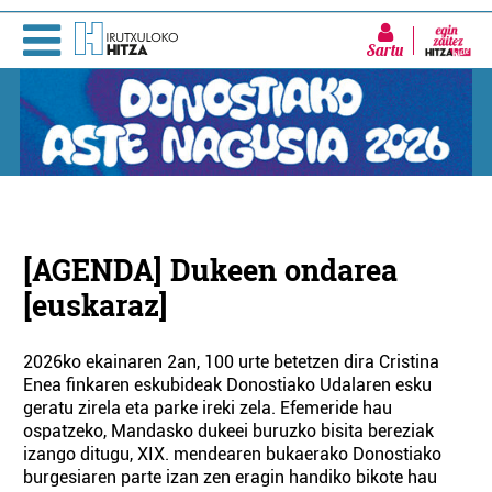
Sartu
[AGENDA] Dukeen ondarea
[euskaraz]
2026ko ekainaren 2an, 100 urte betetzen dira Cristina
Enea finkaren eskubideak Donostiako Udalaren esku
geratu zirela eta parke ireki zela. Efemeride hau
ospatzeko, Mandasko dukeei buruzko bisita bereziak
izango ditugu, XIX. mendearen bukaerako Donostiako
burgesiaren parte izan zen eragin handiko bikote hau