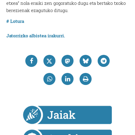
etxea” nola eraiki zen gogoratuko dugu eta bertako txoko
berezienak ezagutuko ditugu.
# Lotura
Jatorrizko albistea irakurri.