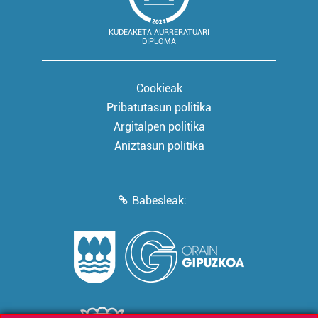
KUDEAKETA AURRERATUARI
DIPLOMA
Cookieak
Pribatutasun politika
Argitalpen politika
Aniztasun politika
Babesleak: