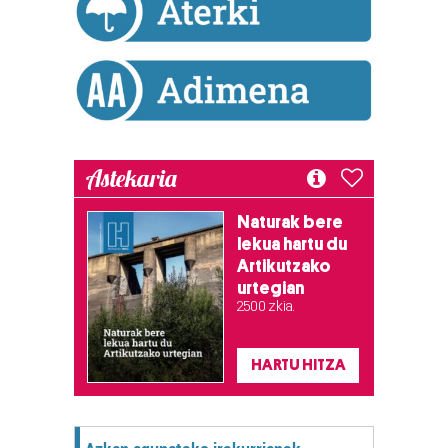
Astekaria
Naturak bere
lekua hartu du
Artikutzako
urtegian
2.500 zkia.
HARTU HITZA