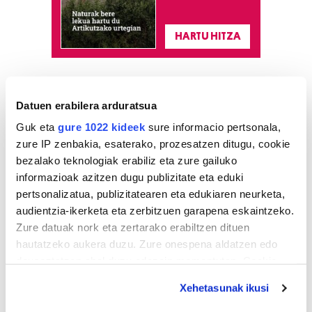
HARTU HITZA
Azken egunetako irakurrienak
Datuen erabilera arduratsua
Guk eta
gure 1022 kideek
sure informacio pertsonala,
1
Hizkuntza ere, kontsumo
irizpide
zure IP zenbakia, esaterako, prozesatzen ditugu, cookie
bezalako teknologiak erabiliz eta zure gailuko
informazioak azitzen dugu publizitate eta eduki
2
Aste Nagusiko azpiegitura
pertsonalizatua, publizitatearen eta edukiaren neurketa,
muntatzen hasi dira
audientzia-ikerketa eta zerbitzuen garapena eskaintzeko.
Donostiako Piratak
Zure datuak nork eta zertarako erabiltzen dituen
hautatzeko aukera duzu. Zure onespena aldatzen edo
3
Gure Bideak Altzako Ermita
deuseztatzen ahal duzu edozein momentutan, Cookie
aldaparen egoera aldatu
deklaraziotik edo Privacy triggerean klikatuz.
dezan eskatu dio udalari
Xehetasunak ikusi
If you allow, we would also like to: