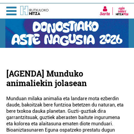
Sartu
[AGENDA] Munduko
animaliekin jolasean
Munduan milaka animalia eta landare mota ezberdin
daude, bakoitzak bere funtzioa betetzen du naturan, eta
bere txokoa dauka planetan. Guzti-guztiak dira
garrantzitsuak, guztiek aberasten baitute ingurumena
eta kolorea eta alaitasuna ematen diote munduari.
Bioaniztasunaren Eguna ospatzeko prestatu dugun