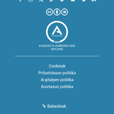
KUDEAKETA AURRERATUARI
DIPLOMA
Cookieak
Pribatutasun politika
Argitalpen politika
Aniztasun politika
Babesleak: