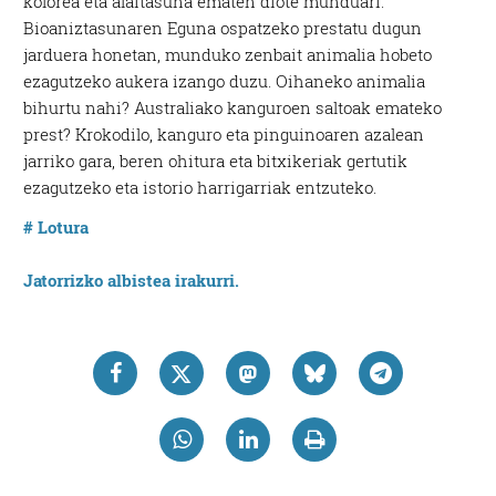
kolorea eta alaitasuna ematen diote munduari.
Bioaniztasunaren Eguna ospatzeko prestatu dugun
jarduera honetan, munduko zenbait animalia hobeto
ezagutzeko aukera izango duzu. Oihaneko animalia
bihurtu nahi? Australiako kanguroen saltoak emateko
prest? Krokodilo, kanguro eta pinguinoaren azalean
jarriko gara, beren ohitura eta bitxikeriak gertutik
ezagutzeko eta istorio harrigarriak entzuteko.
# Lotura
Jatorrizko albistea irakurri.