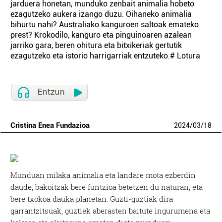
jarduera honetan, munduko zenbait animalia hobeto
ezagutzeko aukera izango duzu. Oihaneko animalia
bihurtu nahi? Australiako kanguroen saltoak emateko
prest? Krokodilo, kanguro eta pinguinoaren azalean
jarriko gara, beren ohitura eta bitxikeriak gertutik
ezagutzeko eta istorio harrigarriak entzuteko.# Lotura
Cristina Enea Fundazioa
2024
/
03
/
18
Munduan milaka animalia eta landare mota ezberdin
daude, bakoitzak bere funtzioa betetzen du naturan, eta
bere txokoa dauka planetan. Guzti-guztiak dira
garrantzitsuak, guztiek aberasten baitute ingurumena eta