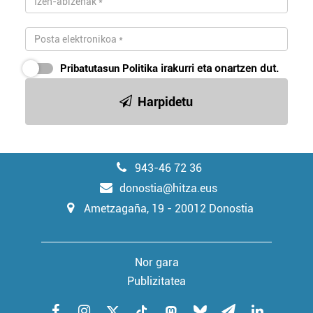
Pribatutasun Politika
irakurri eta onartzen dut.
Harpidetu
943-46 72 36
donostia@hitza.eus
Ametzagaña, 19 - 20012 Donostia
Nor gara
Publizitatea