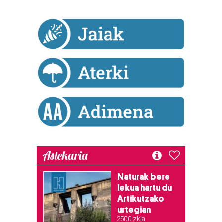
Astekaria
Naturak bere
lekua hartu du
Artikutzako
urtegian
2.500 zkia.