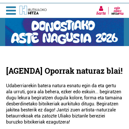
Sartu
[AGENDA] Oporrak naturaz blai!
Udaberriarekin batera natura esnatu egin da eta gertu
ala urruti, gora ala behera, ezker edo eskuin... begiratzen
dugu lekura begiratzen dugula kolore, forma eta tamaina
desberdinetako bitxikeriak aurkituko ditugu. Begiratzen
jakitea besterik ez dago! Jantzi zuen artista-naturzale
betaurrekoak eta zatozte Uliako biztanle bereziei
buruzko bitxikeriak ezagutzera!