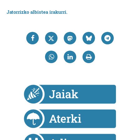
Jatorrizko albistea irakurri.