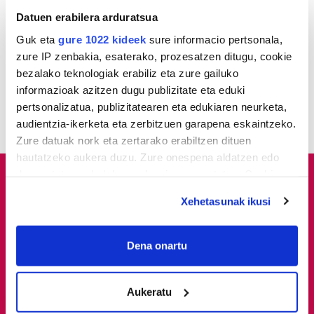
jazartu dela
Datuen erabilera arduratsua
Guk eta
gure 1022 kideek
sure informacio pertsonala,
2
Dunkel und licht
zure IP zenbakia, esaterako, prozesatzen ditugu, cookie
bezalako teknologiak erabiliz eta zure gailuko
3
informazioak azitzen dugu publizitate eta eduki
Donostiarrek eklipsea
ikusteko planik dute?
pertsonalizatua, publizitatearen eta edukiaren neurketa,
audientzia-ikerketa eta zerbitzuen garapena eskaintzeko.
Zure datuak nork eta zertarako erabiltzen dituen
hautatzeko aukera duzu. Zure onespena aldatzen edo
deuseztatzen ahal duzu edozein momentutan, Cookie
deklaraziotik edo Privacy triggerean klikatuz.
Xehetasunak ikusi
If you allow, we would also like to:
Collect information about your geographical
Dena onartu
location which can be accurate to within several
meters
Aukeratu
Identify your device by actively scanning it for
specific characteristics (fingerprinting)