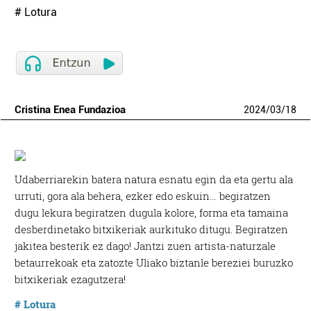
# Lotura
Cristina Enea Fundazioa
2024
/
03
/
18
Udaberriarekin batera natura esnatu egin da eta gertu ala
urruti, gora ala behera, ezker edo eskuin… begiratzen
dugu lekura begiratzen dugula kolore, forma eta tamaina
desberdinetako bitxikeriak aurkituko ditugu. Begiratzen
jakitea besterik ez dago! Jantzi zuen artista-naturzale
betaurrekoak eta zatozte Uliako biztanle bereziei buruzko
bitxikeriak ezagutzera!
# Lotura