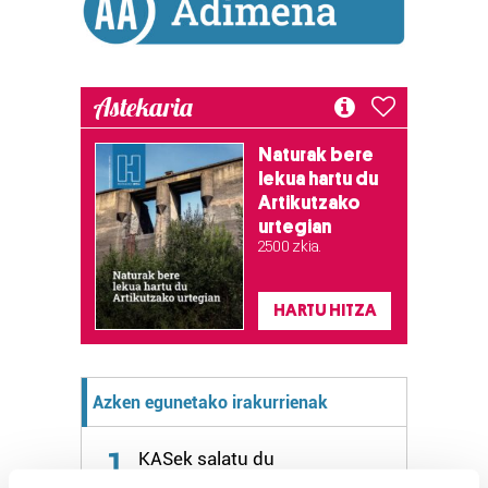
Astekaria
Naturak bere
lekua hartu du
Artikutzako
urtegian
2.500 zkia.
HARTU HITZA
Azken egunetako irakurrienak
1
KASek salatu du
Udaltzaingoa haien aurka