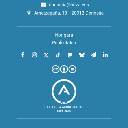
donostia@hitza.eus
Ametzagaña, 19 - 20012 Donostia
Nor gara
Publizitatea
KUDEAKETA AURRERATUARI
DIPLOMA