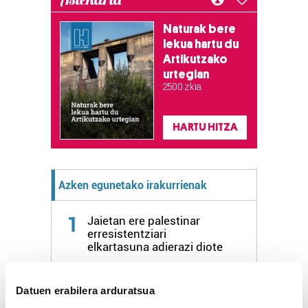
Naturak bere
lekua hartu du
Artikutzako
urtegian
2.500 zkia.
HARTU HITZA
Azken egunetako irakurrienak
1
Jaietan ere palestinar
erresistentziari
elkartasuna adierazi diote
2
Guretara, iruditan
Datuen erabilera arduratsua