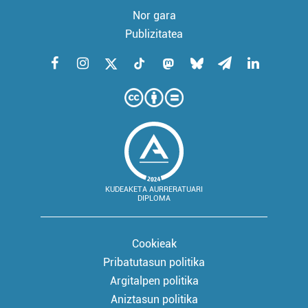
Nor gara
Publizitatea
KUDEAKETA AURRERATUARI
DIPLOMA
Cookieak
Pribatutasun politika
Argitalpen politika
Aniztasun politika