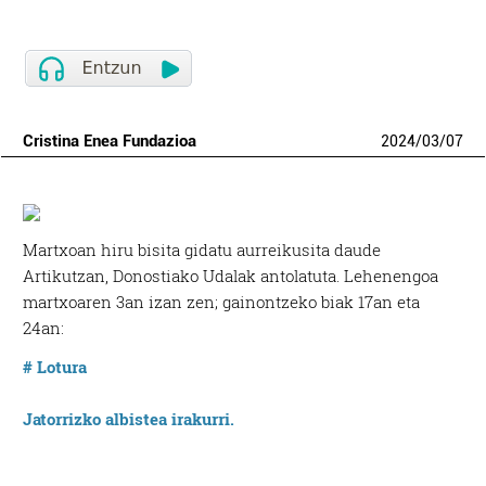
Cristina Enea Fundazioa
2024
/
03
/
07
Martxoan hiru bisita gidatu aurreikusita daude
Artikutzan, Donostiako Udalak antolatuta. Lehenengoa
martxoaren 3an izan zen; gainontzeko biak 17an eta
24an:
# Lotura
Jatorrizko albistea irakurri.