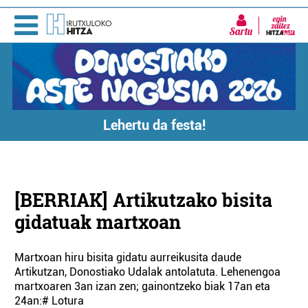
Sartu
Lehertu da festa!
[BERRIAK] Artikutzako bisita
gidatuak martxoan
Martxoan hiru bisita gidatu aurreikusita daude
Artikutzan, Donostiako Udalak antolatuta. Lehenengoa
martxoaren 3an izan zen; gainontzeko biak 17an eta
24an:# Lotura