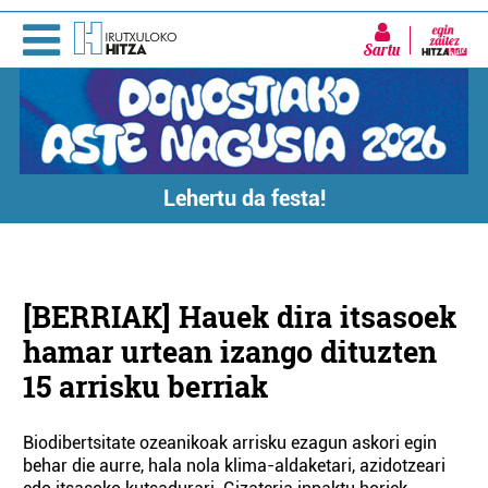
Sartu
Lehertu da festa!
[BERRIAK] Hauek dira itsasoek
hamar urtean izango dituzten
15 arrisku berriak
Biodibertsitate ozeanikoak arrisku ezagun askori egin
behar die aurre, hala nola klima-aldaketari, azidotzeari