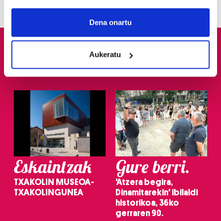
If you allow, we would also like to:
Collect information about your geographical
Dena onartu
location which can be accurate to within several
meters
Aukeratu
Identify your device by actively scanning it for
specific characteristics (fingerprinting)
Find out more about how your personal data is processed
and set your preferences in the
details section
.
Guk eta gure bazkideek zure datu pertsonalak
prozesatzen ditugu, zure IP zenbakia, besteak beste,
teknologia erabiliz, cookieak adibidez, iragarki eta eduki
pertsonalizatuak eskaintzeko, iragarkiak eta edukia
Eskaintzak
Gure berri.
neurtzeko, jendeari buruzko informazioa biltzeko eta
produktuak garatzeko. Zure datuak nork eta zertarako
TXAKOLIN MUSEOA-
'Atzera begira,
erabiltzen dituen hauta dezakezu.
TXAKOLINGUNEA
Dinamitarekin' ibilaldi
historikoa, 36ko
Bazkide batzuek ez dizute baimenik eskatzen, eta beren
gerraren 90.