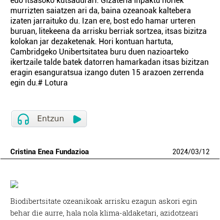
edo itsasoko kutsadurari. Gizateria inpaktu horiek
murrizten saiatzen ari da, baina ozeanoak kaltebera
izaten jarraituko du. Izan ere, bost edo hamar urteren
buruan, litekeena da arrisku berriak sortzea, itsas bizitza
kolokan jar dezaketenak. Hori kontuan hartuta,
Cambridgeko Unibertsitatea buru duen nazioarteko
ikertzaile talde batek datorren hamarkadan itsas bizitzan
eragin esanguratsua izango duten 15 arazoen zerrenda
egin du.# Lotura
Cristina Enea Fundazioa
2024
/
03
/
12
Biodibertsitate ozeanikoak arrisku ezagun askori egin
behar die aurre, hala nola klima-aldaketari, azidotzeari