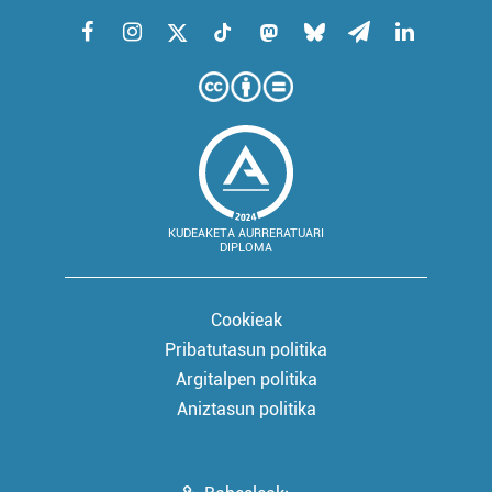
KUDEAKETA AURRERATUARI
DIPLOMA
Cookieak
Pribatutasun politika
Argitalpen politika
Aniztasun politika