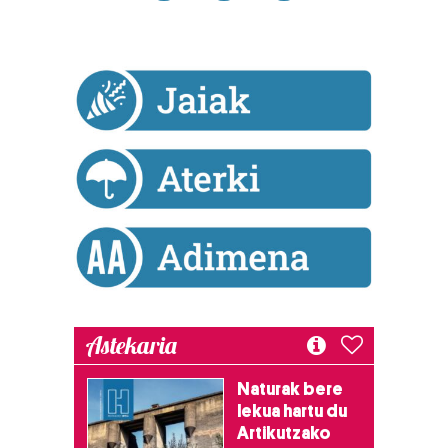
Astekaria
Naturak bere
lekua hartu du
Artikutzako