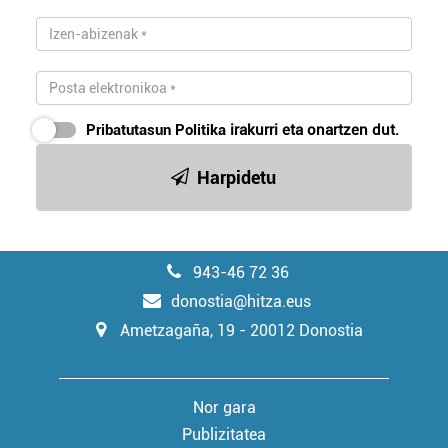
Pribatutasun Politika
irakurri eta onartzen dut.
Harpidetu
943-46 72 36
donostia@hitza.eus
Ametzagaña, 19 - 20012 Donostia
Nor gara
Publizitatea