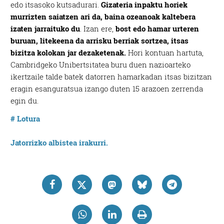
edo itsasoko kutsadurari.
Gizateria inpaktu horiek
murrizten saiatzen ari da, baina ozeanoak kaltebera
izaten jarraituko du
. Izan ere,
bost edo hamar urteren
buruan, litekeena da arrisku berriak sortzea, itsas
bizitza kolokan jar dezaketenak.
Hori kontuan hartuta,
Cambridgeko Unibertsitatea buru duen nazioarteko
ikertzaile talde batek datorren hamarkadan itsas bizitzan
eragin esanguratsua izango duten 15 arazoen zerrenda
egin du.
# Lotura
Jatorrizko albistea irakurri.