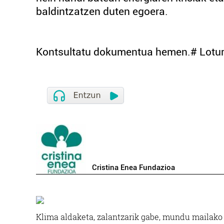
baldintzatzen duten egoera.
Kontsultatu dokumentua hemen.# Lotu
Cristina Enea Fundazioa
Klima aldaketa, zalantzarik gabe, mundu mailako