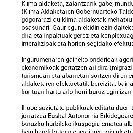
Klima aldaketa, zalantzarik gabe, mund
(Klima Aldaketaren Gobernuarteko Taldea
gogorarazi du klima aldaketak mehatxu e
osasunari. Gaur egun ekidin ezin daitek
dira eta inpaktuak geroz eta konplexuag
interakzioak eta horien segidako efektua
Ingurumenaren gaineko ondorioak agerik
ekonomikoak gertatzen ari dira (migraz
turismoan eta abarretan sortzen diren 
aldaketaren efektuetatik bereizita, bain
kontuan hartu arlo horri buruz egin izan
Ihobe sozietate publikoak editatu duen 
jorratzea Euskal Autonomia Erkidegoaren 
buruzko hurbileko ikuspegia ematea alb
hein handi batean energiaren krisiak e