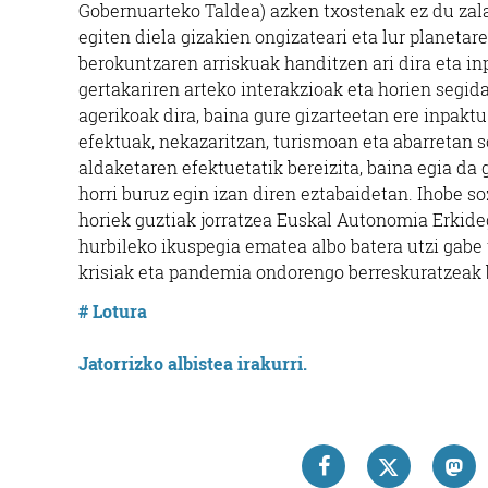
Gobernuarteko Taldea) azken txostenak ez du zala
egiten diela gizakien ongizateari eta lur planetar
berokuntzaren arriskuak handitzen ari dira eta i
gertakariren arteko interakzioak eta horien segi
agerikoak dira, baina gure gizarteetan ere inpakt
efektuak, nekazaritzan, turismoan eta abarretan 
aldaketaren efektuetatik bereizita, baina egia da
horri buruz egin izan diren eztabaidetan. Ihobe 
horiek guztiak jorratzea Euskal Autonomia Erkideg
hurbileko ikuspegia ematea albo batera utzi gabe
krisiak eta pandemia ondorengo berreskuratzeak
# Lotura
Jatorrizko albistea irakurri.