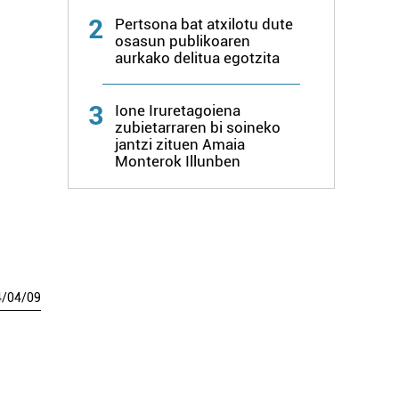
2
Pertsona bat atxilotu dute
osasun publikoaren
aurkako delitua egotzita
3
Ione Iruretagoiena
zubietarraren bi soineko
jantzi zituen Amaia
Monterok Illunben
4
/
04
/
09