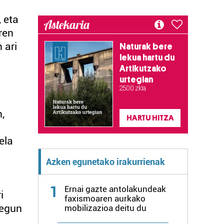
 eta
Astekaria
ren
 ari
Naturak bere
lekua hartu du
Artikutzako
urtegian
2.500 zkia.
,
HARTU HITZA
ela
Azken egunetako irakurrienak
1
Ernai gazte antolakundeak
i
faxismoaren aurkako
 egun
mobilizazioa deitu du