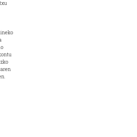
txu
aineko
a
lo
kontu
uzko
iaren
en.