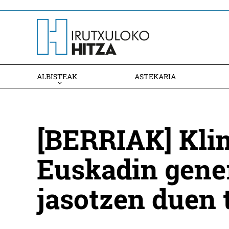
ALBISTEAK
ASTEKARIA
[BERRIAK] Kli
Euskadin gener
jasotzen duen 