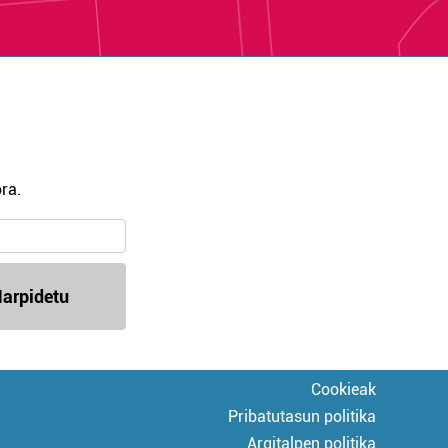
ra.
arpidetu
Cookieak
Pribatutasun politika
Argitalpen politika