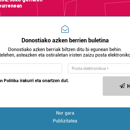
teurrenean
Donostiako azken berrien buletina
Donostiako azken berriak biltzen ditu bi egunean behin.
telehen, asteazken eta ostiraletan iristen zaizu posta elektroniko
n Politika
irakurri eta onartzen dut.
H
Nor gara
Publizitatea