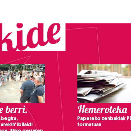
 berri.
Hemeroteka
 begira,
Papereko zenbakiak P
arekin' ibilaldi
formatuan
ikoa, 36ko gerraren