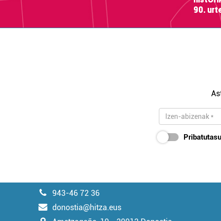
90. ur
As
Pribatutasu
943-46 72 36
donostia@hitza.eus