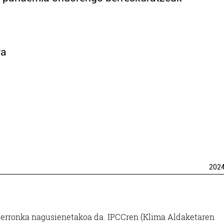
ra
202
 erronka nagusienetakoa da. IPCCren (Klima Aldaketaren