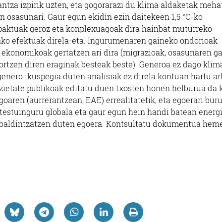
ntza izpirik uzten, eta gogorarazi du klima aldaketak meha
en osasunari. Gaur egun ekidin ezin daitekeen 1,5 °C-ko
npaktuak geroz eta konplexuagoak dira hainbat muturreko
dako efektuak direla-eta. Ingurumenaren gaineko ondorioak
u ekonomikoak gertatzen ari dira (migrazioak, osasunaren g
sortzen diren eraginak besteak beste). Generoa ez dago klim
 genero ikuspegia duten analisiak ez direla kontuan hartu ar
sozietate publikoak editatu duen txosten honen helburua da 
oaren (aurrerantzean, EAE) errealitatetik, eta egoerari bur
 testuinguru globala eta gaur egun hein handi batean energ
 baldintzatzen duten egoera. Kontsultatu dokumentua hem