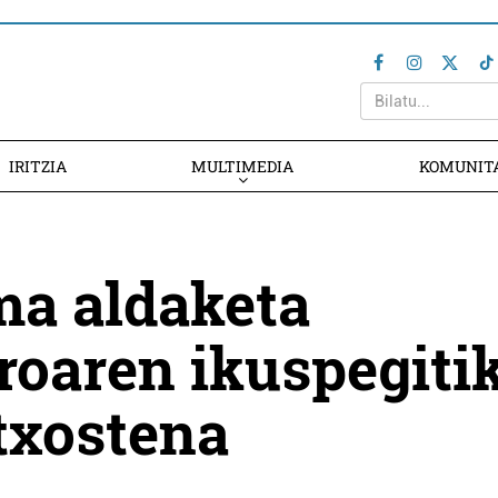
IRITZIA
MULTIMEDIA
KOMUNIT
ma aldaketa
oaren ikuspegiti
txostena