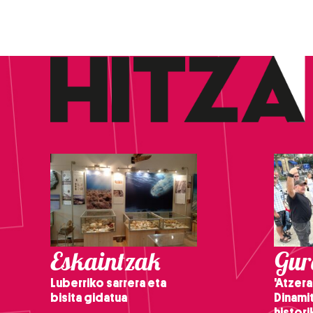
Eskaintzak
Gure
Luberriko sarrera eta
'Atzera
bisita gidatua
Dinamit
histor