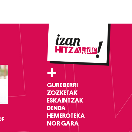
+
GURE BERRI
ZOZKETAK
ESKAINTZAK
DENDA
HEMEROTEKA
DF
NOR GARA