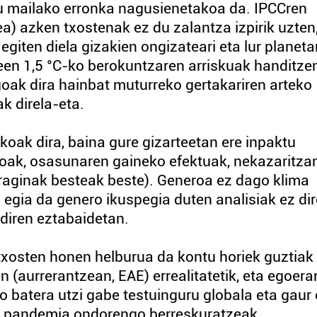
u mailako erronka nagusienetakoa da. IPCCren
) azken txostenak ez du zalantza izpirik uzten,
giten diela gizakien ongizateari eta lur planeta
een 1,5 °C-ko berokuntzaren arriskuak handitzen
oak dira hainbat muturreko gertakariren arteko
k direla-eta.
oak dira, baina gure gizarteetan ere inpaktu
ioak, osasunaren gaineko efektuak, nekazaritzan
eraginak besteak beste). Generoa ez dago klima
a egia da genero ikuspegia duten analisiak ez dir
 diren eztabaidetan.
txosten honen helburua da kontu horiek guztiak
(aurrerantzean, EAE) errealitatetik, eta egoerar
o batera utzi gabe testuinguru globala eta gaur
ta pandemia ondorengo berreskuratzeak