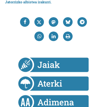
Jatorrizko albistea irakurri.