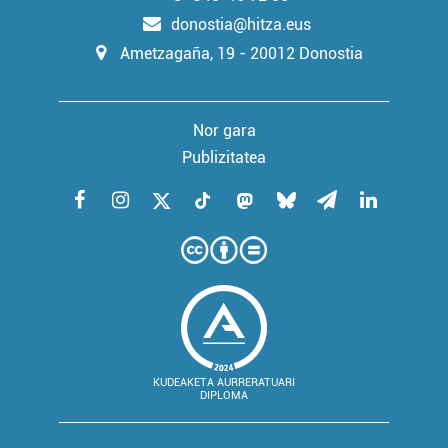
donostia@hitza.eus
Ametzagaña, 19 - 20012 Donostia
Nor gara
Publizitatea
KUDEAKETA AURRERATUARI
DIPLOMA