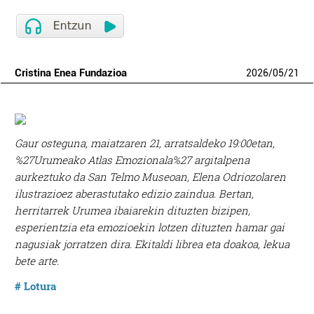
Cristina Enea Fundazioa
2026
/
05
/
21
Gaur osteguna, maiatzaren 21, arratsaldeko 19:00etan,
%27Urumeako Atlas Emozionala%27 argitalpena
aurkeztuko da San Telmo Museoan, Elena Odriozolaren
ilustrazioez aberastutako edizio zaindua. Bertan,
herritarrek Urumea ibaiarekin dituzten bizipen,
esperientzia eta emozioekin lotzen dituzten hamar gai
nagusiak jorratzen dira. Ekitaldi librea eta doakoa, lekua
bete arte.
# Lotura