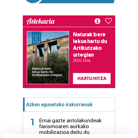
Astekaria
Naturak bere
lekua hartu du
Artikutzako
urtegian
2.500 zkia.
HARTU HITZA
Azken egunetako irakurrienak
1
Ernai gazte antolakundeak
faxismoaren aurkako
mobilizazioa deitu du