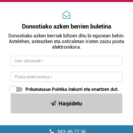
buruzko informazio gehiago eta ezarri zure lehentasunak
datuen atalean. Edozein unetan alda edo ken dezakezu
zure baimena Cookieen adierazpenean.
Donostiako azken berrien buletina
Webgune honek cookie propioak eta hirugarrenen cookie-
Donostiako azken berriak biltzen ditu bi egunean behin.
fitxategiak erabiltzen ditu. Zure esperientzia eta
Astelehen, asteazken eta ostiraletan iristen zaizu posta
zerbitzuak hobetzeko asmoz, cookie teknologiaz
elektronikora.
baliatzen gara. Ohar hau onartuz gero, teknologia hori
erabiltzeko baimen esplizitua ematen diguzu.
Gehiago
irakurri
Pribatutasun Politika
irakurri eta onartzen dut.
Harpidetu
943-46 72 36