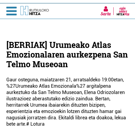
Sartu
[BERRIAK] Urumeako Atlas
Emozionalaren aurkezpena San
Telmo Museoan
Gaur osteguna, maiatzaren 21, arratsaldeko 19:00etan,
%27Urumeako Atlas Emozionala%27 argitalpena
aurkeztuko da San Telmo Museoan, Elena Odriozolaren
ilustrazioez aberastutako edizio zaindua. Bertan,
herritarrek Urumea ibaiarekin dituzten bizipen,
esperientzia eta emozioekin lotzen dituzten hamar gai
nagusiak jorratzen dira. Ekitaldi librea eta doakoa, lekua
bete arte.# Lotura