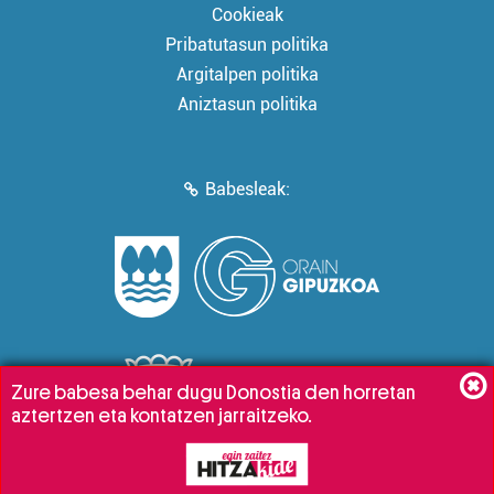
Cookieak
Pribatutasun politika
Argitalpen politika
Aniztasun politika
Babesleak:
Zure babesa behar dugu Donostia den horretan
aztertzen eta kontatzen jarraitzeko.