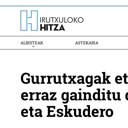
ALBISTEAK
ASTEKARIA
Gurrutxagak et
erraz gainditu 
eta Eskudero