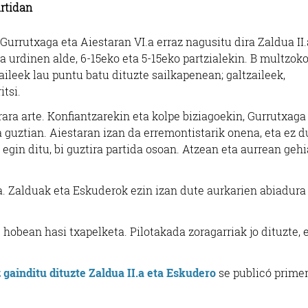
artidan
Gurrutxaga eta Aiestaran VI.a erraz nagusitu dira Zaldua II.
 urdinen alde, 6-15eko eta 5-15eko partzialekin. B multzok
aileek lau puntu batu dituzte sailkapenean; galtzaileek,
itsi.
rara arte. Konfiantzarekin eta kolpe biziagoekin, Gurrutxaga
a guztian. Aiestaran izan da erremontistarik onena, eta ez d
 egin ditu, bi guztira partida osoan. Atzean eta aurrean geh
. Zalduak eta Eskuderok ezin izan dute aurkarien abiadura
obean hasi txapelketa. Pilotakada zoragarriak jo dituzte, 
 gainditu dituzte Zaldua II.a eta Eskudero
se publicó prime