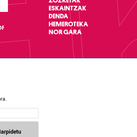
ZOZKETAK
ESKAINTZAK
DENDA
HEMEROTEKA
DF
NOR GARA
ra.
arpidetu