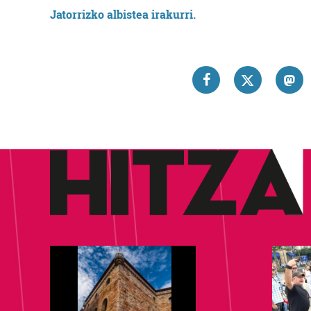
Jatorrizko albistea irakurri.