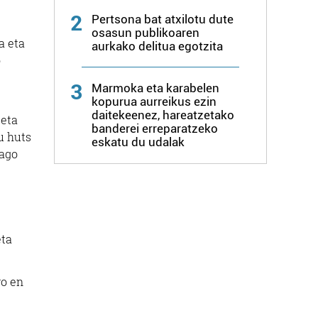
2
Pertsona bat atxilotu dute
osasun publikoaren
a eta
aurkako delitua egotzita
o
3
Marmoka eta karabelen
kopurua aurreikus ezin
daitekeenez, hareatzetako
 eta
banderei erreparatzeko
u huts
eskatu du udalak
iago
eta
ro en