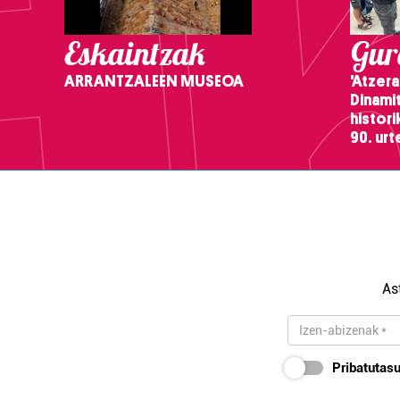
Eskaintzak
Gure
ARRANTZALEEN MUSEOA
'Atzera
Dinamit
histor
90. ur
As
Pribatutasu