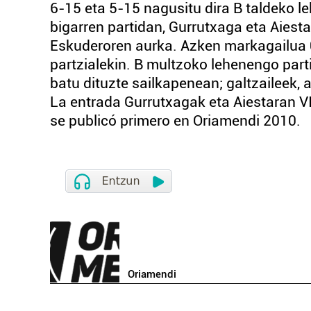
6-15 eta 5-15 nagusitu dira B taldeko 
bigarren partidan, Gurrutxaga eta Aiesta
Eskuderoren aurka. Azken markagailua 0
partzialekin. B multzoko lehenengo parti
batu dituzte sailkapenean; galtzaileek, a
La entrada Gurrutxagak eta Aiestaran VI.
se publicó primero en Oriamendi 2010.
Oriamendi