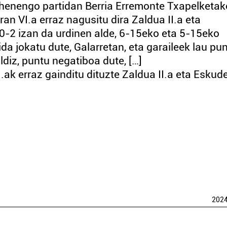
lehenengo partidan Berria Erremonte Txapelketak
ran VI.a erraz nagusitu dira Zaldua II.a eta
-2 izan da urdinen alde, 6-15eko eta 5-15eko
da jokatu dute, Galarretan, eta garaileek lau pu
ldiz, puntu negatiboa dute, […]
ak erraz gainditu dituzte Zaldua II.a eta Eskud
202