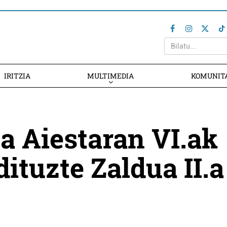
IRITZIA
MULTIMEDIA
KOMUNIT
a Aiestaran VI.ak
dituzte Zaldua II.a