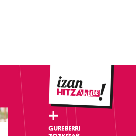
+
GURE BERRI