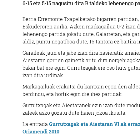
6-15 eta 5-15 nagusitu dira B taldeko lehenengo p
Berria Erremonte Txapelketako bigarren partidan, 
Eskuderoren aurka. Azken markagailua 0-2 izan da
lehenengo partida jokatu dute, Galarretan, eta gar
aldiz, puntu negatiboa dute, 16 tantora ez baitira ir
Garaileak jaun eta jabe izan dira hasieratik amaie
Aiestaran gorrien gainetik aritu dira norgehiagok
bakar bat ere egin. Gurrutxagak ere oso huts gutxi
izan dira urdinak.
Markagailuak erakutsi du kantxan egon den aldea
berdindu, eta hortik egin die ihes partidak.
Gurrutxagak eta Aiestaranek ezin izan dute modu h
zaleek asko gozatu dute haien jokoa ikusita.
La entrada
Gurrutxagak eta Aiestaran VI.ak erraz
Oriamendi 2010
.