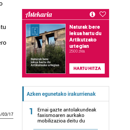
o
Astekaria
ntu
Naturak bere
lekua hartu du
Artikutzako
ero
urtegian
2.500 zkia.
HARTU HITZA
Azken egunetako irakurrienak
1
Ernai gazte antolakundeak
4
/
03
/
17
faxismoaren aurkako
mobilizazioa deitu du