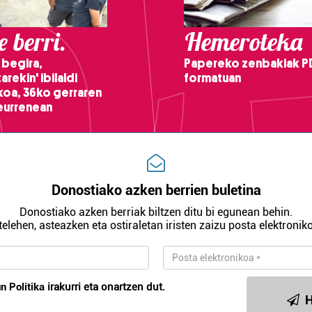
 berri.
Hemeroteka
 begira,
Papereko zenbakiak P
arekin' ibilaldi
formatuan
ikoa, 36ko gerraren
teurrenean
Donostiako azken berrien buletina
Donostiako azken berriak biltzen ditu bi egunean behin.
telehen, asteazken eta ostiraletan iristen zaizu posta elektroniko
n Politika
irakurri eta onartzen dut.
H