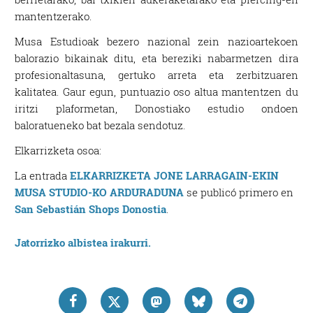
mantentzerako.
Musa Estudioak bezero nazional zein nazioartekoen
balorazio bikainak ditu, eta bereziki nabarmetzen dira
profesionaltasuna, gertuko arreta eta zerbitzuaren
kalitatea. Gaur egun, puntuazio oso altua mantentzen du
iritzi plaformetan, Donostiako estudio ondoen
baloratueneko bat bezala sendotuz.
Elkarrizketa osoa:
La entrada
ELKARRIZKETA JONE LARRAGAIN-EKIN
MUSA STUDIO-KO ARDURADUNA
se publicó primero en
San Sebastián Shops Donostia
.
Jatorrizko albistea irakurri.