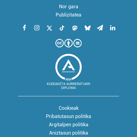
Nor gara
Publizitatea
KUDEAKETA AURRERATUARI
DIPLOMA
Cookieak
Pribatutasun politika
Argitalpen politika
Aniztasun politika