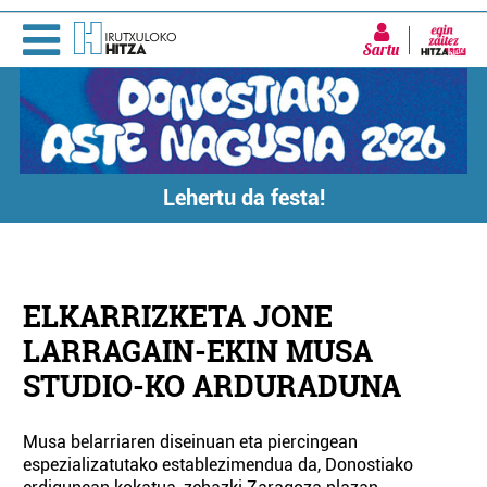
Sartu
Lehertu da festa!
ELKARRIZKETA JONE
LARRAGAIN-EKIN MUSA
STUDIO-KO ARDURADUNA
Musa belarriaren diseinuan eta piercingean
espezializatutako establezimendua da, Donostiako