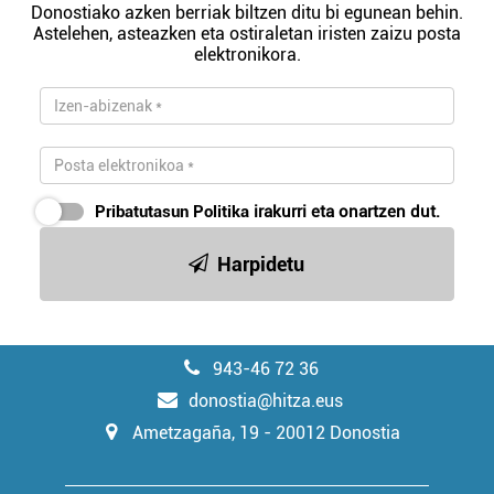
Donostiako azken berriak biltzen ditu bi egunean behin.
Astelehen, asteazken eta ostiraletan iristen zaizu posta
elektronikora.
Pribatutasun Politika
irakurri eta onartzen dut.
Harpidetu
943-46 72 36
donostia@hitza.eus
Ametzagaña, 19 - 20012 Donostia