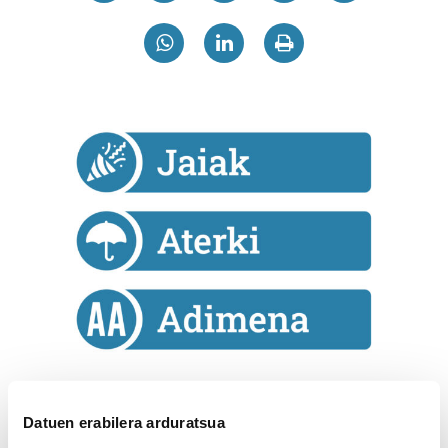
Astekaria
Datuen erabilera arduratsua