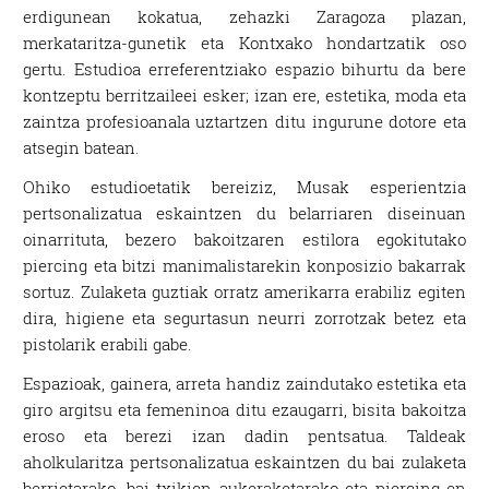
erdigunean kokatua, zehazki Zaragoza plazan,
merkataritza-gunetik eta Kontxako hondartzatik oso
gertu. Estudioa erreferentziako espazio bihurtu da bere
kontzeptu berritzaileei esker; izan ere, estetika, moda eta
zaintza profesioanala uztartzen ditu ingurune dotore eta
atsegin batean.
Ohiko estudioetatik bereiziz, Musak esperientzia
pertsonalizatua eskaintzen du belarriaren diseinuan
oinarrituta, bezero bakoitzaren estilora egokitutako
piercing eta bitzi manimalistarekin konposizio bakarrak
sortuz. Zulaketa guztiak orratz amerikarra erabiliz egiten
dira, higiene eta segurtasun neurri zorrotzak betez eta
pistolarik erabili gabe.
Espazioak, gainera, arreta handiz zaindutako estetika eta
giro argitsu eta femeninoa ditu ezaugarri, bisita bakoitza
eroso eta berezi izan dadin pentsatua. Taldeak
aholkularitza pertsonalizatua eskaintzen du bai zulaketa
berrietarako, bai txikien aukeraketarako eta piercing-en