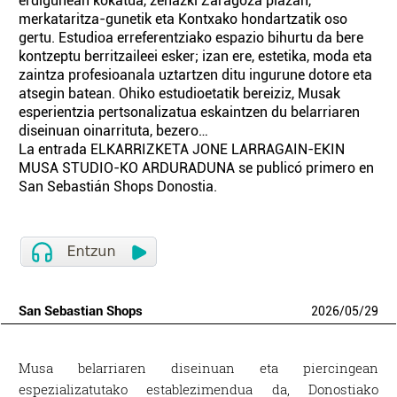
erdigunean kokatua, zehazki Zaragoza plazan,
merkataritza-gunetik eta Kontxako hondartzatik oso
gertu. Estudioa erreferentziako espazio bihurtu da bere
kontzeptu berritzaileei esker; izan ere, estetika, moda eta
zaintza profesioanala uztartzen ditu ingurune dotore eta
atsegin batean. Ohiko estudioetatik bereiziz, Musak
esperientzia pertsonalizatua eskaintzen du belarriaren
diseinuan oinarrituta, bezero…
La entrada ELKARRIZKETA JONE LARRAGAIN-EKIN
MUSA STUDIO-KO ARDURADUNA se publicó primero en
San Sebastián Shops Donostia.
San Sebastian Shops
2026
/
05
/
29
Musa belarriaren diseinuan eta piercingean
espezializatutako establezimendua da, Donostiako