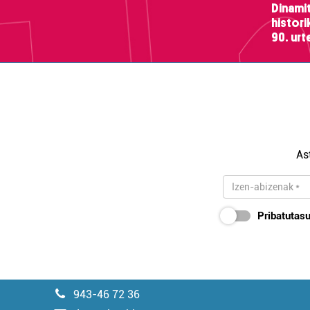
Dinamit
histor
90. ur
As
Pribatutasu
943-46 72 36