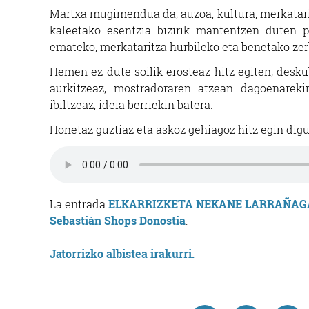
Martxa mugimendua da; auzoa, kultura, merkatarit
kaleetako esentzia bizirik mantentzen duten p
emateko, merkataritza hurbileko eta benetako zer
Hemen ez dute soilik erosteaz hitz egiten; desku
aurkitzeaz, mostradoraren atzean dagoenarekin
ibiltzeaz, ideia berriekin batera.
Honetaz guztiaz eta askoz gehiagoz hitz egin dig
La entrada
ELKARRIZKETA NEKANE LARRAÑA
Sebastián Shops Donostia
.
Jatorrizko albistea irakurri.