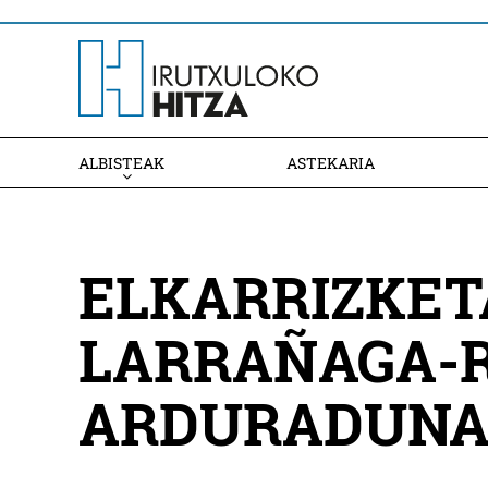
ALBISTEAK
ASTEKARIA
ELKARRIZKET
LARRAÑAGA-
ARDURADUN