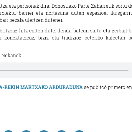
za eta pertsonak dira. Donostiako Parte Zaharretik sortu da
roiektu berriei eta nortasuna duten espazioei ikusgarri
bait bezala ulertzen dutenei.
britzeaz hitz egiten dute: denda batean sartu eta zerbait b
 konektatzeaz, biziz eta tradizioz beteriko kaleetan b
u Nekanek.
GA-REKIN MARTXAKO ARDURADUNA
se publicó primero e