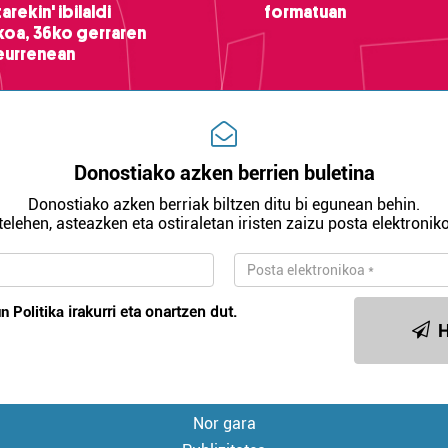
arekin' ibilaldi
formatuan
ikoa, 36ko gerraren
teurrenean
Donostiako azken berrien buletina
Donostiako azken berriak biltzen ditu bi egunean behin.
telehen, asteazken eta ostiraletan iristen zaizu posta elektroniko
n Politika
irakurri eta onartzen dut.
H
Nor gara