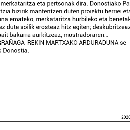
merkataritza eta pertsonak dira. Donostiako Pa
tzia bizirik mantentzen duten proiektu berriei et
una emateko, merkataritza hurbileko eta beneta
z dute soilik erosteaz hitz egiten; deskubritzeaz
bait bakarra aurkitzeaz, mostradoraren…
LARRAÑAGA-REKIN MARTXAKO ARDURADUNA se
s Donostia.
202