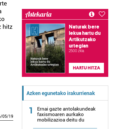
rte
a
Astekaria
ko
 hitz
Naturak bere
lekua hartu du
Artikutzako
urtegian
2.500 zkia.
HARTU HITZA
Azken egunetako irakurrienak
1
Ernai gazte antolakundeak
faxismoaren aurkako
6
/
05
/
19
mobilizazioa deitu du