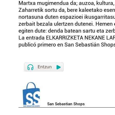
Martxa mugimendua da; auzoa, kultura, 
Zaharretik sortu da, bere kaleetako esen
nortasuna duten espazioei ikusgarritas
zerbait bezala ulertzen dutenei. Hemen e
egiten dute: denda batean sartu eta zer
La entrada ELKARRIZKETA NEKANE 
publicó primero en San Sebastián Shop
San Sebastian Shops