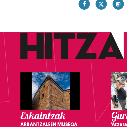
Eskaintzak
Gure
ARRANTZALEEN MUSEOA
'Atzera