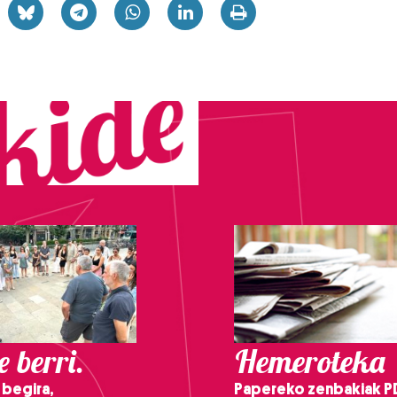
 berri.
Hemeroteka
 begira,
Papereko zenbakiak P