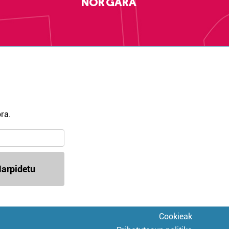
NOR GARA
ra.
arpidetu
Cookieak