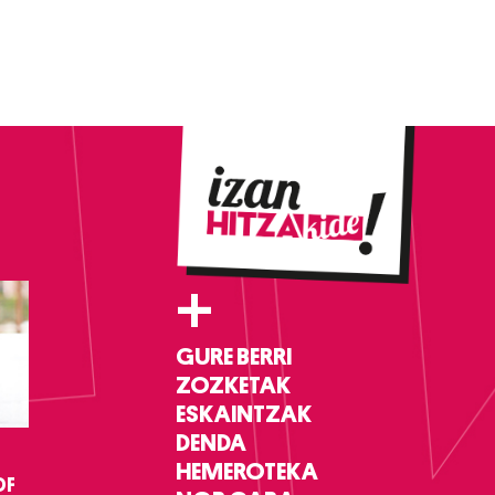
+
GURE BERRI
ZOZKETAK
ESKAINTZAK
DENDA
HEMEROTEKA
DF