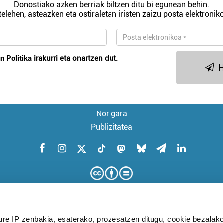
Donostiako azken berriak biltzen ditu bi egunean behin.
telehen, asteazken eta ostiraletan iristen zaizu posta elektroniko
n Politika
irakurri eta onartzen dut.
H
Nor gara
Publizitatea
ure IP zenbakia, esaterako, prozesatzen ditugu, cookie bezalako