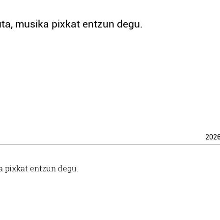
uta, musika pixkat entzun degu.
202
a pixkat entzun degu.