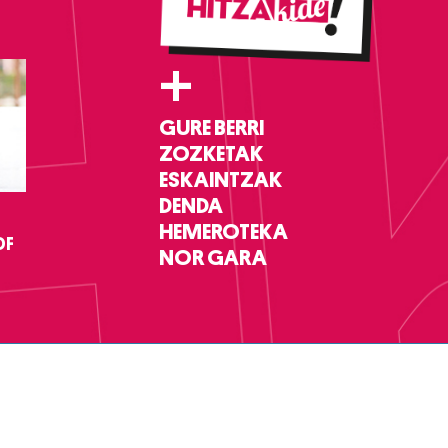
+
GURE BERRI
ZOZKETAK
ESKAINTZAK
DENDA
HEMEROTEKA
DF
NOR GARA