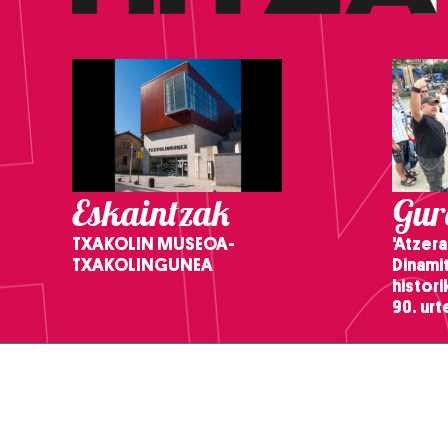
Eskaintzak
Gure
TXAKOLIN MUSEOA-
'Atzera
TXAKOLINGUNEA
Dinamit
histor
90. ur