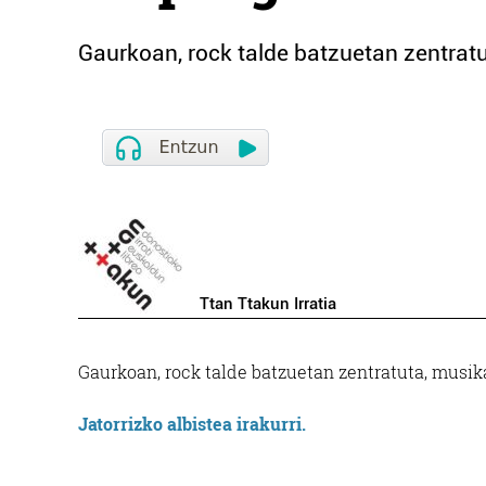
Gaurkoan, rock talde batzuetan zentrat
Ttan Ttakun Irratia
Gaurkoan, rock talde batzuetan zentratuta, musik
Jatorrizko albistea irakurri.