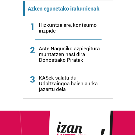
Azken egunetako irakurrienak
1
Hizkuntza ere, kontsumo
irizpide
2
Aste Nagusiko azpiegitura
muntatzen hasi dira
Donostiako Piratak
3
KASek salatu du
Udaltzaingoa haien aurka
jazartu dela