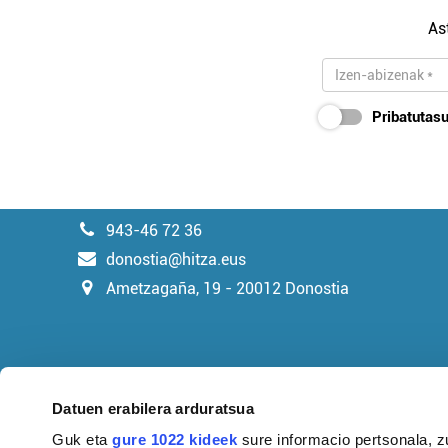
As
Pribatutasu
943-46 72 36
donostia@hitza.eus
Ametzagaña, 19 - 20012 Donostia
Datuen erabilera arduratsua
Guk eta
gure 1022 kideek
sure informacio pertsonala, z