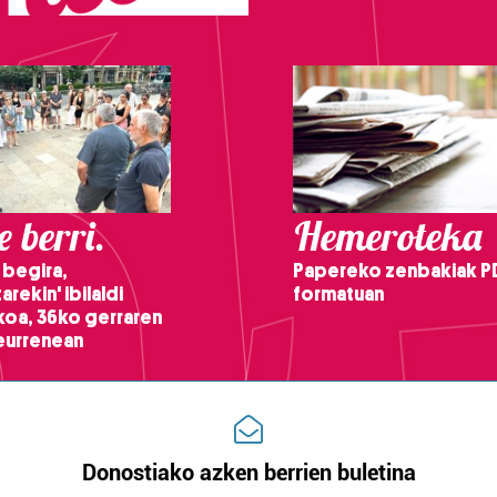
 berri.
Hemeroteka
 begira,
Papereko zenbakiak P
arekin' ibilaldi
formatuan
ikoa, 36ko gerraren
teurrenean
Donostiako azken berrien buletina