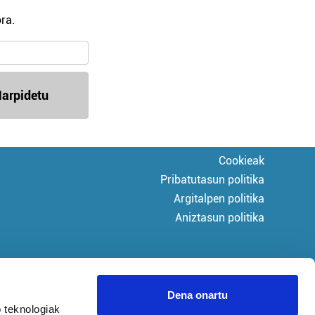
ra.
arpidetu
Cookieak
Pribatutasun politika
Argitalpen politika
Aniztasun politika
Dena onartu
 teknologiak