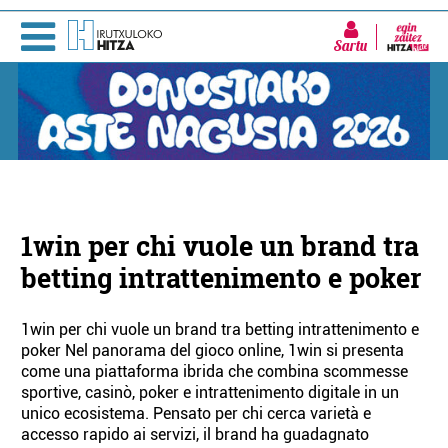
Sartu
1win per chi vuole un brand tra
betting intrattenimento e poker
1win per chi vuole un brand tra betting intrattenimento e
poker Nel panorama del gioco online, 1win si presenta
come una piattaforma ibrida che combina scommesse
sportive, casinò, poker e intrattenimento digitale in un
unico ecosistema. Pensato per chi cerca varietà e
accesso rapido ai servizi, il brand ha guadagnato