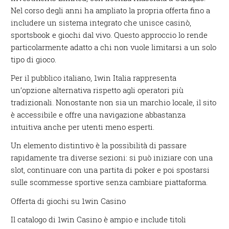
Nel corso degli anni ha ampliato la propria offerta fino a
includere un sistema integrato che unisce casinò,
sportsbook e giochi dal vivo. Questo approccio lo rende
particolarmente adatto a chi non vuole limitarsi a un solo
tipo di gioco.
Per il pubblico italiano, 1win Italia rappresenta
un’opzione alternativa rispetto agli operatori più
tradizionali. Nonostante non sia un marchio locale, il sito
è accessibile e offre una navigazione abbastanza
intuitiva anche per utenti meno esperti.
Un elemento distintivo è la possibilità di passare
rapidamente tra diverse sezioni: si può iniziare con una
slot, continuare con una partita di poker e poi spostarsi
sulle scommesse sportive senza cambiare piattaforma.
Offerta di giochi su 1win Casino
Il catalogo di 1win Casino è ampio e include titoli