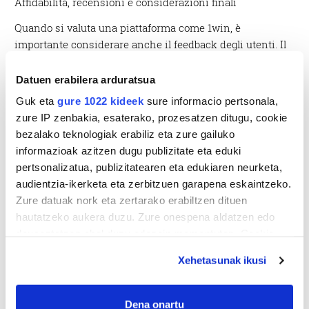
Affidabilità, recensioni e considerazioni finali
Quando si valuta una piattaforma come 1win, è
importante considerare anche il feedback degli utenti. Il
punteggio Trustpilot di 2.1 su 5 indica che le opinioni
sono contrastanti. Alcuni utenti apprezzano la varietà
Datuen erabilera arduratsua
dell’offerta e la velocità dei pagamenti, mentre altri
Guk eta
gure 1022 kideek
sure informacio pertsonala,
segnalano problemi legati alla verifica o al supporto.
zure IP zenbakia, esaterako, prozesatzen ditugu, cookie
La licenza di Curaçao garantisce un livello base di
bezalako teknologiak erabiliz eta zure gailuko
regolamentazione, ma non è paragonabile alle licenze
informazioak azitzen dugu publizitate eta eduki
europee più restrittive. Questo è un aspetto da tenere in
pertsonalizatua, publizitatearen eta edukiaren neurketa,
considerazione, soprattutto per chi dà molta importanza
audientzia-ikerketa eta zerbitzuen garapena eskaintzeko.
alla sicurezza normativa.
Zure datuak nork eta zertarako erabiltzen dituen
hautatzeko aukera duzu. Zure onespena aldatzen edo
In sintesi, 1win Italia può essere una scelta interessante
deuseztatzen ahal duzu edozein momentutan, Cookie
per chi cerca:
deklaraziotik edo Privacy triggerean klikatuz.
Xehetasunak ikusi
Un’unica piattaforma con casinò, poker e
scommesse
If you allow, we would also like to:
Accesso a giochi vari e provider internazionali
Collect information about your geographical
Dena onartu