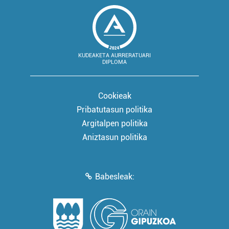
KUDEAKETA AURRERATUARI
DIPLOMA
Cookieak
Pribatutasun politika
Argitalpen politika
Aniztasun politika
Babesleak: