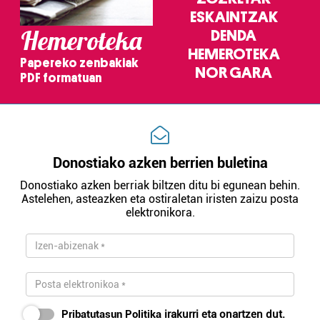
pertsonalizatuak eskaintzeko, iragarkiak eta edukia
ESKAINTZAK
neurtzeko, jendeari buruzko informazioa biltzeko eta
Hemeroteka
DENDA
produktuak garatzeko. Zure datuak nork eta zertarako
HEMEROTEKA
Papereko zenbakiak
erabiltzen dituen hauta dezakezu.
NOR GARA
PDF formatuan
Bazkide batzuek ez dizute baimenik eskatzen, eta beren
interes komertzial legitimoetan babesten dira. Ikusi gure
bazkideen zerrenda, beren ustez zein helburutarako
duten interes legitimoa eta horren aurka nola egin
Donostiako azken berrien buletina
dezakezun ikusteko.
Donostiako azken berriak biltzen ditu bi egunean behin.
Astelehen, asteazken eta ostiraletan iristen zaizu posta
Lortu zure datu pertsonalak prozesatzeko moduari
elektronikora.
buruzko informazio gehiago eta ezarri zure lehentasunak
datuen atalean. Edozein unetan alda edo ken dezakezu
zure baimena Cookieen adierazpenean.
Webgune honek cookie propioak eta hirugarrenen cookie-
fitxategiak erabiltzen ditu. Zure esperientzia eta
Pribatutasun Politika
irakurri eta onartzen dut.