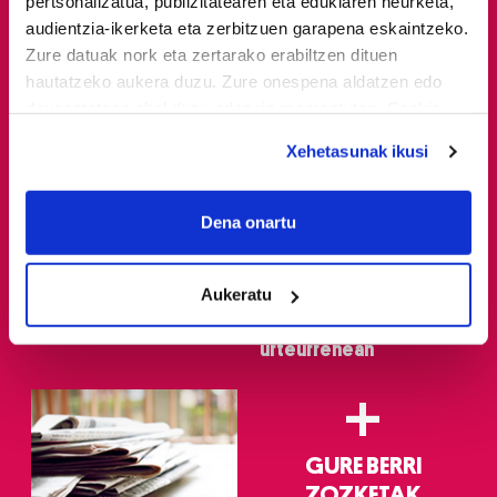
pertsonalizatua, publizitatearen eta edukiaren neurketa,
audientzia-ikerketa eta zerbitzuen garapena eskaintzeko.
Zure datuak nork eta zertarako erabiltzen dituen
hautatzeko aukera duzu. Zure onespena aldatzen edo
deuseztatzen ahal duzu edozein momentutan, Cookie
deklaraziotik edo Privacy triggerean klikatuz.
Xehetasunak ikusi
If you allow, we would also like to:
Eskaintzak
Gure berri.
Collect information about your geographical
Dena onartu
location which can be accurate to within several
TXAKOLIN MUSEOA-
'Atzera begira,
meters
TXAKOLINGUNEA
Dinamitarekin' ibilaldi
Aukeratu
Identify your device by actively scanning it for
historikoa, 36ko
specific characteristics (fingerprinting)
gerraren 90.
urteurrenean
Find out more about how your personal data is processed
and set your preferences in the
details section
.
+
Guk eta gure bazkideek zure datu pertsonalak
prozesatzen ditugu, zure IP zenbakia, besteak beste,
GURE BERRI
teknologia erabiliz, cookieak adibidez, iragarki eta eduki
ZOZKETAK