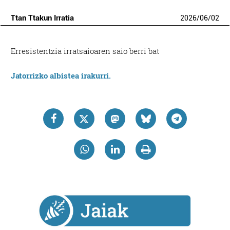
Ttan Ttakun Irratia
2026
/
06
/
02
Erresistentzia irratsaioaren saio berri bat
Jatorrizko albistea irakurri.