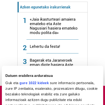
Azken egunetako irakurrienak
1
«Jaia ikasturteari amaiera
emateko eta Aste
Nagusiari hasiera emateko
modu polita da»
2
Lehertu da festa!
3
Bagerak eta Jaraneroek
eman diote hasiera Aste
Nagusi Piratari
Datuen erabilera arduratsua
Guk eta
gure 1022 kideek
sure informacio pertsonala,
zure IP zenbakia, esaterako, prozesatzen ditugu, cookie
bezalako teknologiak erabiliz eta zure gailuko
informazioak azitzen dugu publizitate eta eduki