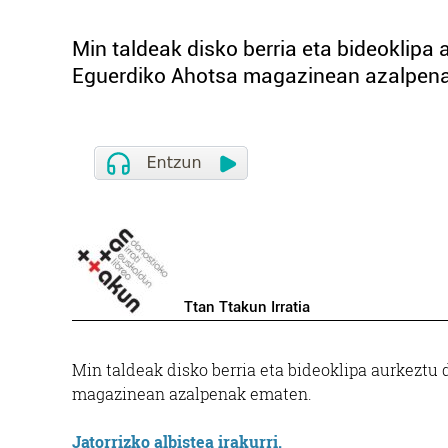
Min taldeak disko berria eta bideoklipa 
Eguerdiko Ahotsa magazinean azalpen
Ttan Ttakun Irratia
Min taldeak disko berria eta bideoklipa aurkeztu
magazinean azalpenak ematen.
Jatorrizko albistea irakurri.