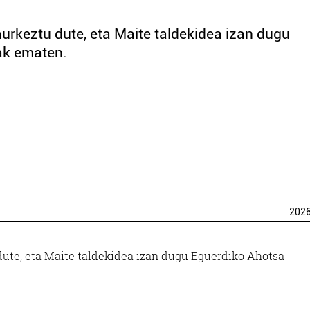
aurkeztu dute, eta Maite taldekidea izan dugu
ak ematen.
202
 dute, eta Maite taldekidea izan dugu Eguerdiko Ahotsa