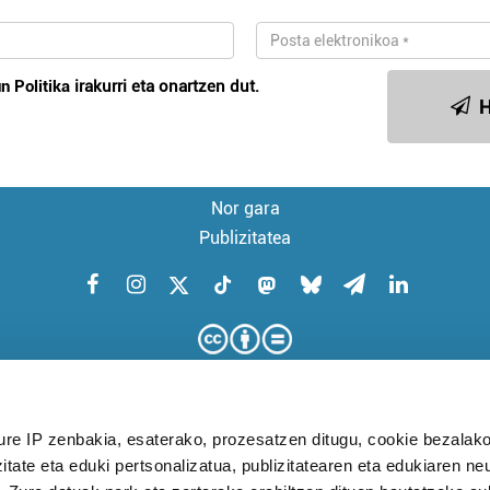
n Politika
irakurri eta onartzen dut.
H
Nor gara
Publizitatea
ure IP zenbakia, esaterako, prozesatzen ditugu, cookie bezalako
itate eta eduki pertsonalizatua, publizitatearen eta edukiaren ne
KUDEAKETA AURRERATUARI