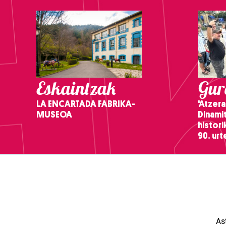
Eskaintzak
Gure
LA ENCARTADA FABRIKA-
'Atzera
MUSEOA
Dinamit
histor
90. ur
As