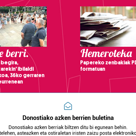
 berri.
Hemeroteka
 begira,
Papereko zenbakiak P
arekin' ibilaldi
formatuan
ikoa, 36ko gerraren
teurrenean
Donostiako azken berrien buletina
Donostiako azken berriak biltzen ditu bi egunean behin.
telehen, asteazken eta ostiraletan iristen zaizu posta elektroniko