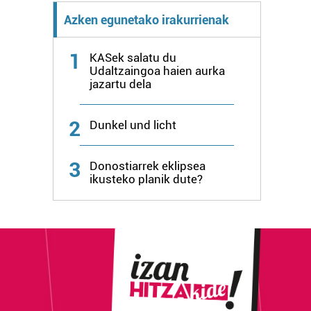
Azken egunetako irakurrienak
1
KASek salatu du
Udaltzaingoa haien aurka
jazartu dela
2
Dunkel und licht
3
Donostiarrek eklipsea
ikusteko planik dute?