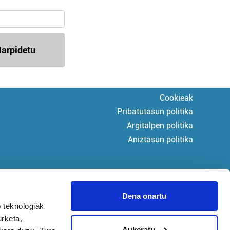
arpidetu
Cookieak
Pribatutasun politika
Argitalpen politika
Aniztasun politika
Dena onartu
 teknologiak
urketa,
Aukeratu