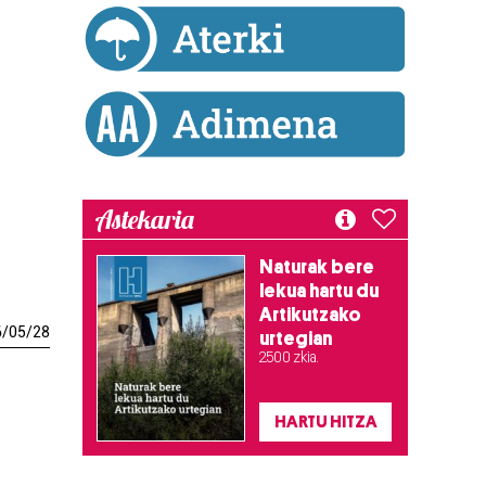
Astekaria
Naturak bere
lekua hartu du
Artikutzako
6
/
05
/
28
urtegian
2.500 zkia.
HARTU HITZA