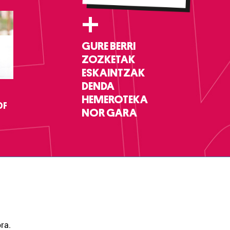
+
GURE BERRI
ZOZKETAK
ESKAINTZAK
DENDA
HEMEROTEKA
DF
NOR GARA
ra.