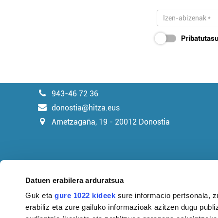
Pribatutasu
943-46 72 36
donostia@hitza.eus
Ametzagaña, 19 - 20012 Donostia
Datuen erabilera arduratsua
Guk eta
gure 1022 kideek
sure informacio pertsonala, z
erabiliz eta zure gailuko informazioak azitzen dugu publiz