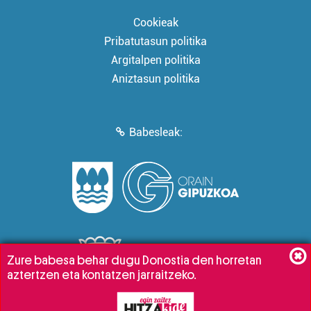
Cookieak
Pribatutasun politika
Argitalpen politika
Aniztasun politika
Babesleak:
Zure babesa behar dugu Donostia den horretan
aztertzen eta kontatzen jarraitzeko.