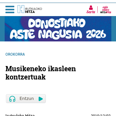
Sartu
OROKORRA
Musikeneko ikasleen
kontzertuak
Irutxuloko Hitza