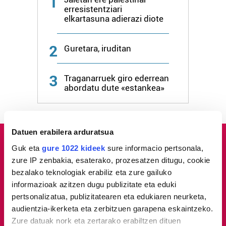
1
erresistentziari
elkartasuna adierazi diote
2
Guretara, iruditan
3
Traganarruek giro ederrean
abordatu dute «estankea»
Datuen erabilera arduratsua
Guk eta
gure 1022 kideek
sure informacio pertsonala,
zure IP zenbakia, esaterako, prozesatzen ditugu, cookie
bezalako teknologiak erabiliz eta zure gailuko
informazioak azitzen dugu publizitate eta eduki
pertsonalizatua, publizitatearen eta edukiaren neurketa,
audientzia-ikerketa eta zerbitzuen garapena eskaintzeko.
Zure datuak nork eta zertarako erabiltzen dituen