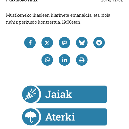
2010
/
12
/
02
Musikeneko ikasleen klarinete emanaldia, eta biola
nahiz perkusio kontzertua, 19:00etan.