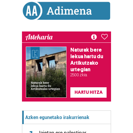
Astekaria
Naturak bere
lekua hartu du
Artikutzako
urtegian
2.500 zkia.
HARTU HITZA
Azken egunetako irakurrienak
Jaietan ere palestinar