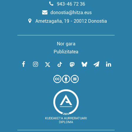
irakurri
943-46 72 36
donostia@hitza.eus
Ametzagaña, 19 - 20012 Donostia
Nor gara
Publizitatea
KUDEAKETA AURRERATUARI
DIPLOMA