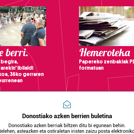
 berri.
Hemeroteka
 begira,
Papereko zenbakiak P
arekin' ibilaldi
formatuan
ikoa, 36ko gerraren
teurrenean
Donostiako azken berrien buletina
Donostiako azken berriak biltzen ditu bi egunean behin.
telehen, asteazken eta ostiraletan iristen zaizu posta elektroniko