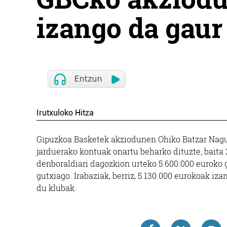
izango da gaur
Irutxuloko Hitza
Gipuzkoa Basketek akziodunen Ohiko Batzar Nagus
jarduerako kontuak onartu beharko dituzte, baita
denboraldiari dagozkion urteko 5.600.000 euroko 
gutxiago. Irabaziak, berriz, 5.130.000 eurokoak iz
du klubak.