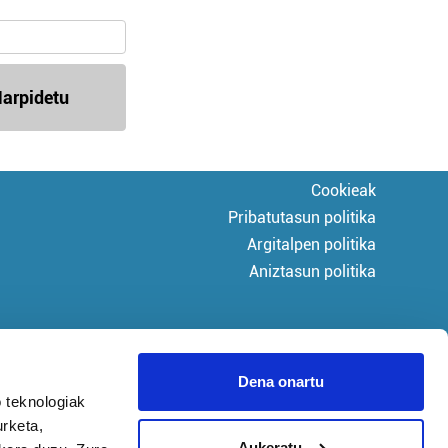
arpidetu
Cookieak
Pribatutasun politika
Argitalpen politika
Aniztasun politika
Dena onartu
 teknologiak
urketa,
Aukeratu