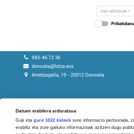
Pribatutasu
943-46 72 36
donostia@hitza.eus
Ametzagaña, 19 - 20012 Donostia
Datuen erabilera arduratsua
Guk eta
gure 1022 kideek
sure informacio pertsonala, z
erabiliz eta zure gailuko informazioak azitzen dugu publiz