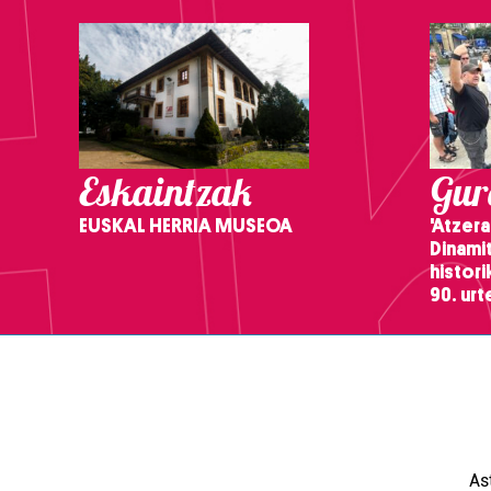
Eskaintzak
Gure
EUSKAL HERRIA MUSEOA
'Atzera
Dinamit
histor
90. ur
As