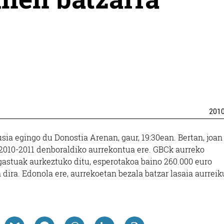
201
ia egingo du Donostia Arenan, gaur, 19:30ean. Bertan, joan
 2010-2011 denboraldiko aurrekontua ere. GBCk aurreko
gastuak aurkeztuko ditu, esperotakoa baino 260.000 euro
an dira. Edonola ere, aurrekoetan bezala batzar lasaia aurrei