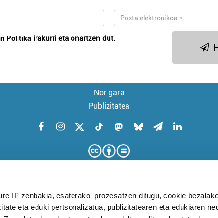
n Politika
irakurri eta onartzen dut.
H
Nor gara
Publizitatea
ure IP zenbakia, esaterako, prozesatzen ditugu, cookie bezalako
itate eta eduki pertsonalizatua, publizitatearen eta edukiaren ne
KUDEAKETA AURRERATUARI