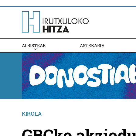
ALBISTEAK
ASTEKARIA
KIROLA
GBCko akziodu