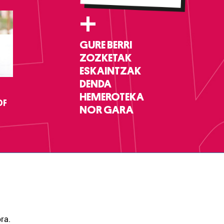
+
GURE BERRI
ZOZKETAK
ESKAINTZAK
DENDA
HEMEROTEKA
DF
NOR GARA
ra.