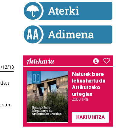
Astekaria
0
/
12
/
13
Naturak bere
lekua hartu du
 den
Artikutzako
urtegian
2.500 zkia.
kusten
HARTU HITZA