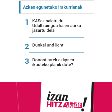
Azken egunetako irakurrienak
1
KASek salatu du
Udaltzaingoa haien aurka
jazartu dela
2
Dunkel und licht
3
Donostiarrek eklipsea
ikusteko planik dute?