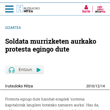
Sartu
GIZARTEA
Soldata murrizketen aurkako
protesta egingo dute
Irutxuloko Hitza
2010
/
12
/
14
Protesta egingo dute hainbat eragilek ‘sistema
kapitalistak langileei botatako zamaren aurka’. Hau da,