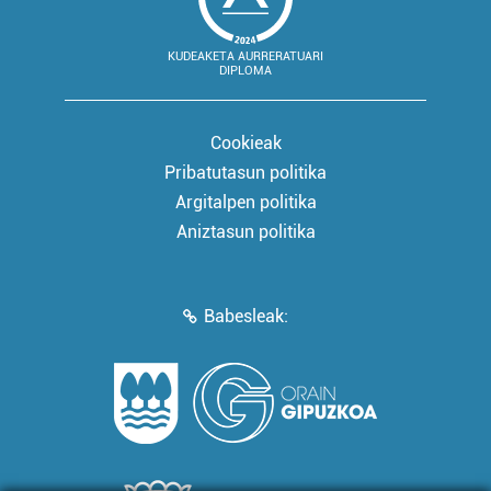
KUDEAKETA AURRERATUARI
DIPLOMA
Cookieak
Pribatutasun politika
Argitalpen politika
Aniztasun politika
Babesleak: