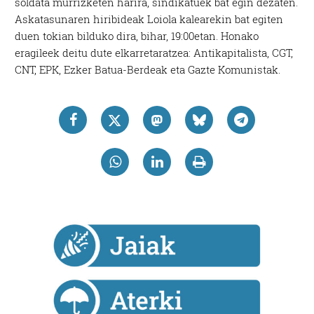
soldata murrizketen harira, sindikatuek bat egin dezaten.
Askatasunaren hiribideak Loiola kalearekin bat egiten
duen tokian bilduko dira, bihar, 19:00etan. Honako
eragileek deitu dute elkarretaratzea: Antikapitalista, CGT,
CNT, EPK, Ezker Batua-Berdeak eta Gazte Komunistak.