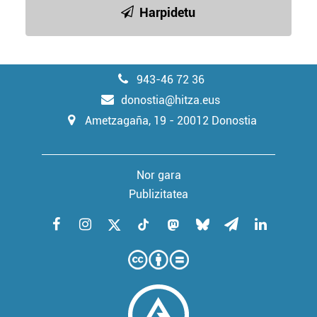
baliatzen gara. Ohar hau onartuz gero, teknologia hori
Harpidetu
erabiltzeko baimen esplizitua ematen diguzu.
Gehiago
irakurri
943-46 72 36
donostia@hitza.eus
Ametzagaña, 19 - 20012 Donostia
Nor gara
Publizitatea