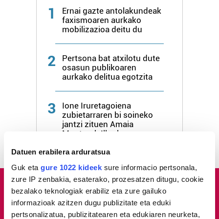
1
Ernai gazte antolakundeak
faxismoaren aurkako
mobilizazioa deitu du
2
Pertsona bat atxilotu dute
osasun publikoaren
aurkako delitua egotzita
3
Ione Iruretagoiena
zubietarraren bi soineko
jantzi zituen Amaia
Monterok Illunben
Datuen erabilera arduratsua
Guk eta
gure 1022 kideek
sure informacio pertsonala,
zure IP zenbakia, esaterako, prozesatzen ditugu, cookie
bezalako teknologiak erabiliz eta zure gailuko
informazioak azitzen dugu publizitate eta eduki
pertsonalizatua, publizitatearen eta edukiaren neurketa,