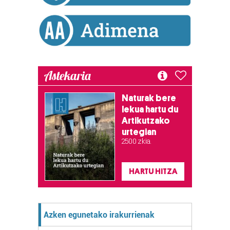
Astekaria
Naturak bere
lekua hartu du
Artikutzako
urtegian
2.500 zkia.
HARTU HITZA
Azken egunetako irakurrienak