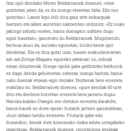
Izar opil-dendako Miren Beldarrainek dioenez, «etxe
guztietan jaten da, ez da inongo etxeetan falta. Edo oso
gutxitan». Lanez lepo ibili dira gaur arte enkarguak
hartzen eta aldez aurretiko salmenten ondorioz. «Ez nuke
jakingo zehatz esaten, baina ikaragarri saltzen dugu
egun hauetan», gaineratu du Beldarrainek. Mugimendu
bertsua ikusi da, aurreko egunetan, hiriko beste opil-
dendetan. Eta ez dira gutxi izan, hauen erakusleihoetan
adi-adi,Errege Magoen eguneko jatekoari so, orduak
eman dituztenak. Errege-opilik gabe gelditzeko beldurrik
ez dago, denda gehienetan soberan izango baitute, baina
nahi duenak etxean egin dezake. Norberak bere errezeta
erabiliko du. Beldarrainek dioenez, «gure dendak 60 urte
ditu eta denbora horretan errezeta bera jarraitu dugu».
Narrika kaleko Otaegin ere «betiko» errezeta darabilte,
baina hauek ez diote opilari frutarik jartzen gainkaldean,
«hori delako betiko errezeta». Frutarik gabe edo
frutarekin, denek dute komuneko «baba edota ustegabeko
oparitxoa». Beldarrainek dioenez, «printzipioz jendeak