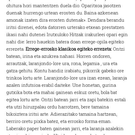
ohitura hori mantentzen duela dio. Oparitxoa jasotzen
duenak hurrengo urtean erosten du. Baina azkenean
amonak izaten dira erosten dutenak». Dendara berandu
iritsi direnei, edota datorren urterako etxean prestatzen
ikasi nahi dutenei Irutxuloko Hitzak irakurleei opari egin
nahi die: lerro hauekin batera doan errege-opila egiteko
errezeta.
Errege-errosko klasikoa egiteko errezeta:
Ontzi
batean, irina eta azukrea nahasi. Horren ondoren,
arrautzak, laranjondo-lore ura, rona, legamia , ura eta
gatza gehitu. Kontu handiz irabiatu, pikorrik gabeko ore
trinkoa lortu arte. Laranjondo-lore ura izan ezean, laranja
azalen infutsioa erabil daiteke. Une honetan, gurina
gutxika bota eta mahai gainean eskuz oretu, bola bat
egitea lortu arte. Ontzi batean jarri eta zapi batekin estali
eta utzi hiruzpalau ordu harrotzen, bere tamaina
bikoiztera iritsi arte. Adierazitako tamaina hartzean,
berriro oretu pixka batez, eta errosko forma eman.
Laberako paper baten gainean jarri, eta laranja azalekin