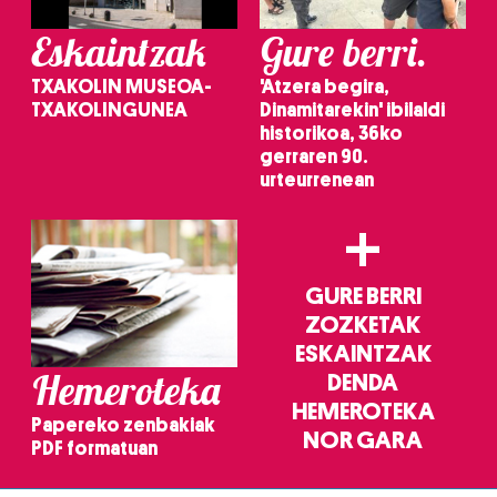
Eskaintzak
Gure berri.
TXAKOLIN MUSEOA-
'Atzera begira,
TXAKOLINGUNEA
Dinamitarekin' ibilaldi
historikoa, 36ko
gerraren 90.
urteurrenean
+
GURE BERRI
ZOZKETAK
ESKAINTZAK
Hemeroteka
DENDA
HEMEROTEKA
Papereko zenbakiak
NOR GARA
PDF formatuan