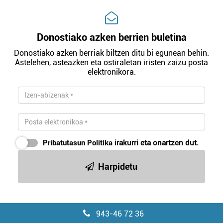
Donostiako azken berrien buletina
Donostiako azken berriak biltzen ditu bi egunean behin.
Astelehen, asteazken eta ostiraletan iristen zaizu posta
elektronikora.
Pribatutasun Politika
irakurri eta onartzen dut.
Harpidetu
943-46 72 36