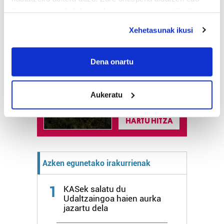
deuseztatzen ahal duzu edozein momentutan, Cookie
deklaraziotik edo Privacy triggerean klikatuz.
Astekaria
Xehetasunak ikusi
If you allow, we would also like to:
Naturak bere
lekua hartu du
Collect information about your geographical
Dena onartu
Artikutzako
location which can be accurate to within several
urtegian
meters
2.500 zkia.
Aukeratu
Identify your device by actively scanning it for
specific characteristics (fingerprinting)
HARTU HITZA
Find out more about how your personal data is processed
and set your preferences in the
details section
.
Guk eta gure bazkideek zure datu pertsonalak
Azken egunetako irakurrienak
prozesatzen ditugu, zure IP zenbakia, besteak beste,
teknologia erabiliz, cookieak adibidez, iragarki eta eduki
1
KASek salatu du
pertsonalizatuak eskaintzeko, iragarkiak eta edukia
Udaltzaingoa haien aurka
neurtzeko, jendeari buruzko informazioa biltzeko eta
jazartu dela
produktuak garatzeko. Zure datuak nork eta zertarako