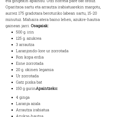
eta gingekin apaindu. Utzi horrela pare bat orduz.
Oparitxoa sartu eta arrautza irabiatuarekin margotu,
aurrez 175 gradotara beroturiko labean sartu, 15-20
minutuz. Mahaira atera baino lehen, azukre-hautsa
gainean jarri.
Osagaiak:
500 g. irin
125 g. azukrea
3 arrautza
Laranjondo-lore ur zorrotada
Ron kopa erdia
Esne zorrotada
20 g. okinen legamia
Ur zorrotada
Gatz pixka bat
150 g gurin
Apaintzeko:
4 ginga
Laranja azala
Arrautza irabiatua
Azukre-hautsa