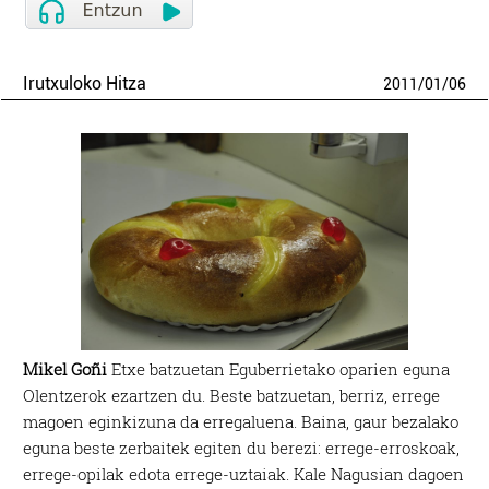
Irutxuloko Hitza
2011
/
01
/
06
Mikel Goñi
Etxe batzuetan Eguberrietako oparien eguna
Olentzerok ezartzen du. Beste batzuetan, berriz, errege
magoen eginkizuna da erregaluena. Baina, gaur bezalako
eguna beste zerbaitek egiten du berezi: errege-erroskoak,
errege-opilak edota errege-uztaiak. Kale Nagusian dagoen