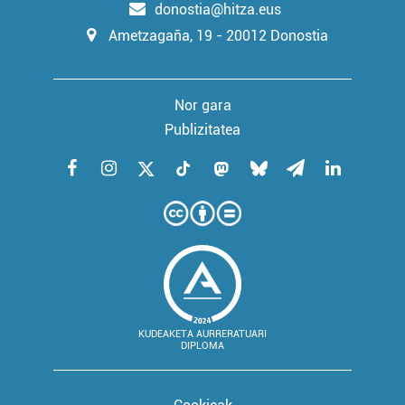
donostia@hitza.eus
Ametzagaña, 19 - 20012 Donostia
Nor gara
Publizitatea
KUDEAKETA AURRERATUARI
DIPLOMA