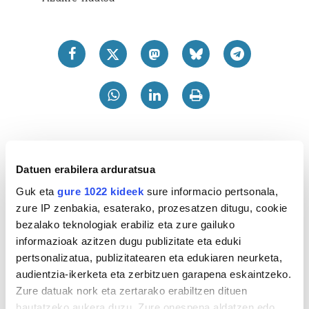
Datuen erabilera arduratsua
Guk eta
gure 1022 kideek
sure informacio pertsonala,
zure IP zenbakia, esaterako, prozesatzen ditugu, cookie
bezalako teknologiak erabiliz eta zure gailuko
informazioak azitzen dugu publizitate eta eduki
pertsonalizatua, publizitatearen eta edukiaren neurketa,
audientzia-ikerketa eta zerbitzuen garapena eskaintzeko.
Zure datuak nork eta zertarako erabiltzen dituen
hautatzeko aukera duzu. Zure onespena aldatzen edo