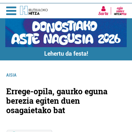
Sartu
Lehertu da festa!
AISIA
Errege-opila, gaurko eguna
berezia egiten duen
osagaietako bat