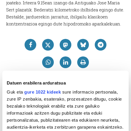
joateko. Irteera 9.15ean izango da Antiguako Jose Maria
Sert plazatik. Bederatzi kilometroko ibilbidea egingo dute.
Bestalde, jarduerekin jarraituz, ibilgailu klasikoen
kontzentrazioa egingo dute hipodromoko aparkalekuan.
Datuen erabilera arduratsua
Guk eta
gure 1022 kideek
sure informacio pertsonala,
zure IP zenbakia, esaterako, prozesatzen ditugu, cookie
bezalako teknologiak erabiliz eta zure gailuko
informazioak azitzen dugu publizitate eta eduki
pertsonalizatua, publizitatearen eta edukiaren neurketa,
audientzia-ikerketa eta zerbitzuen garapena eskaintzeko.