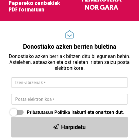
Papereko zenbakiak
NOR GARA
PDF formatuan
Donostiako azken berrien buletina
Donostiako azken berriak biltzen ditu bi egunean behin.
Astelehen, asteazken eta ostiraletan iristen zaizu posta
elektronikora.
Pribatutasun Politika
irakurri eta onartzen dut.
Harpidetu