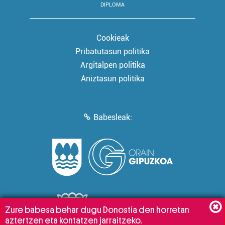
DIPLOMA
Cookieak
Pribatutasun politika
Argitalpen politika
Aniztasun politika
Babesleak:
Zure babesa behar dugu Donostia den horretan
aztertzen eta kontatzen jarraitzeko.