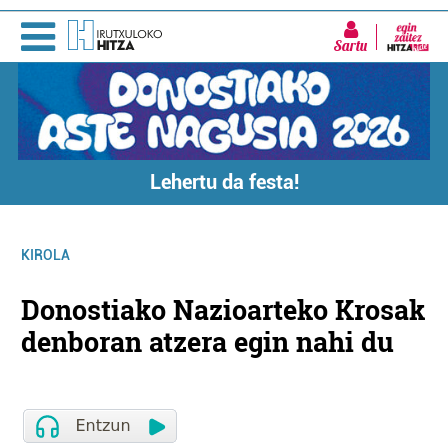
Sartu
Lehertu da festa!
KIROLA
Donostiako Nazioarteko Krosak
denboran atzera egin nahi du