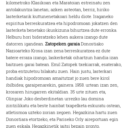
kilometroko Klasikoan eta Maratoian estreinatu zen
antolakuntza lanetan; azken asteotan, berriz, hiriko
lasterketarik kuttunenetakoari heldu diote. Iraganeko
espiritua berreskuratzea eta hipodromoan jokatzen den
lasterketa benetako ikuskizuna bihurtzea dute erronka.
Helburu hori bideratzeko lehen aukera izango dute
datorren igandean.
Zatopeken garaia
Donostiako
Nazioarteko Krosa izan zena berreskuratzea ez dute
batere erraza izango, laskerketak oihartzun handia izan
baitzuen garai batean. Emil Zatopek txekiarrak, esaterako,
proba entzutetsu bilakatu zuen. Hain justu, lasterkari
handiak hipodromoan amaitutzat jo zuen bere kirol
ibilbidea; garaipenarekin, gainera. 1958. urtean izan zen,
krosaren hirugarren ekitaldian. 35 urte zituen eta,
Olinpiar Joko desberdinetan urrezko lau domina
zintzilikatu eta beste hainbat txapelketa eskuratu ostean,
atletismoa uzteko zorian zegoen. Hegazkina hartu zuen
Donostiara etortzeko, eta Pariseko Orly aireportuan egin
zuen eskala. Hegazkinetik jaitsi bezain pronto,