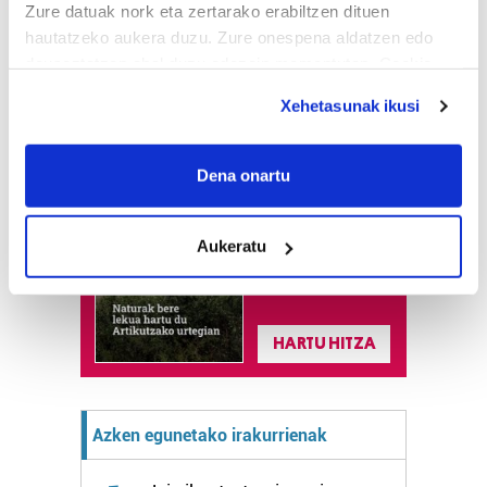
Zure datuak nork eta zertarako erabiltzen dituen
hautatzeko aukera duzu. Zure onespena aldatzen edo
deuseztatzen ahal duzu edozein momentutan, Cookie
deklaraziotik edo Privacy triggerean klikatuz.
Xehetasunak ikusi
Astekaria
If you allow, we would also like to:
Collect information about your geographical
Dena onartu
Naturak bere
location which can be accurate to within several
lekua hartu du
meters
Artikutzako
Aukeratu
Identify your device by actively scanning it for
urtegian
specific characteristics (fingerprinting)
2.500 zkia.
Find out more about how your personal data is processed
and set your preferences in the
details section
.
HARTU HITZA
Guk eta gure bazkideek zure datu pertsonalak
prozesatzen ditugu, zure IP zenbakia, besteak beste,
Azken egunetako irakurrienak
teknologia erabiliz, cookieak adibidez, iragarki eta eduki
pertsonalizatuak eskaintzeko, iragarkiak eta edukia