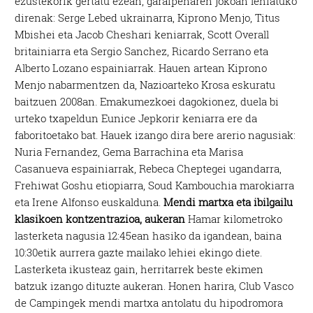
ezustekorik gertatu ezean, garaipenaren jokoan lehiatuko
direnak: Serge Lebed ukrainarra, Kiprono Menjo, Titus
Mbishei eta Jacob Cheshari keniarrak, Scott Overall
britainiarra eta Sergio Sanchez, Ricardo Serrano eta
Alberto Lozano espainiarrak. Hauen artean Kiprono
Menjo nabarmentzen da, Nazioarteko Krosa eskuratu
baitzuen 2008an. Emakumezkoei dagokionez, duela bi
urteko txapeldun Eunice Jepkorir keniarra ere da
faboritoetako bat. Hauek izango dira bere arerio nagusiak:
Nuria Fernandez, Gema Barrachina eta Marisa
Casanueva espainiarrak, Rebeca Cheptegei ugandarra,
Frehiwat Goshu etiopiarra, Soud Kambouchia marokiarra
eta Irene Alfonso euskalduna.
Mendi martxa eta ibilgailu
klasikoen kontzentrazioa, aukeran
Hamar kilometroko
lasterketa nagusia 12:45ean hasiko da igandean, baina
10:30etik aurrera gazte mailako lehiei ekingo diete.
Lasterketa ikusteaz gain, herritarrek beste ekimen
batzuk izango dituzte aukeran. Honen harira, Club Vasco
de Campingek mendi martxa antolatu du hipodromora