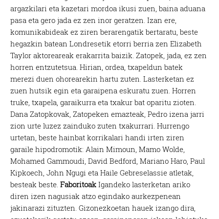
argazkilari eta kazetari mordoa ikusi zuen, baina aduana
pasa eta gero jada ez zen inor geratzen. Izan ere,
komunikabideak ez ziren berarengatik bertaratu, beste
hegazkin batean Londresetik etorri berria zen Elizabeth
Taylor aktoreareak erakarrita baizik. Zatopek, jada, ez zen
horren entzutetsua. Hirian, ordea, txapeldun batek
merezi duen ohorearekin hartu zuten. Lasterketan ez
zuen hutsik egin eta garaipena eskuratu zuen. Horren
truke, txapela, garaikurra eta txakur bat oparitu zioten.
Dana Zatopkovak, Zatopeken emazteak, Pedro izena jarri
zion urte luzez zainduko zuten txakurrari. Hurrengo
urtetan, beste hainbat korrikalari handi irten ziren
garaile hipodromotik: Alain Mimoun, Mamo Wolde,
Mohamed Gammoudi, David Bedford, Mariano Haro, Paul
Kipkoech, John Ngugi eta Haile Gebreselassie atletak,
besteak beste.
Faboritoak
Igandeko lasterketan ariko
diren izen nagusiak atzo egindako aurkezpenean
jakinarazi zituzten. Gizonezkoetan hauek izango dira,