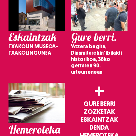
erabiltzeko baimen esplizitua ematen diguzu.
Gehiago
irakurri
Eskaintzak
Gure berri.
TXAKOLIN MUSEOA-
'Atzera begira,
TXAKOLINGUNEA
Dinamitarekin' ibilaldi
historikoa, 36ko
gerraren 90.
urteurrenean
+
GURE BERRI
ZOZKETAK
ESKAINTZAK
Hemeroteka
DENDA
HEMEROTEKA