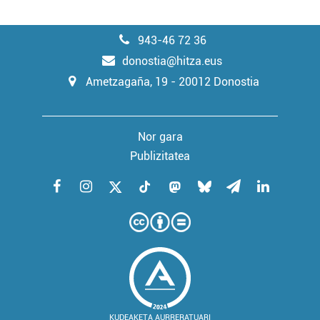
943-46 72 36
donostia@hitza.eus
Ametzagaña, 19 - 20012 Donostia
Nor gara
Publizitatea
KUDEAKETA AURRERATUARI