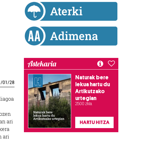
Astekaria
Naturak bere
1
/
01
/
28
lekua hartu du
Artikutzako
urtegian
diagoa
2.500 zkia.
tozen
an ari
HARTU HITZA
kera
 ari