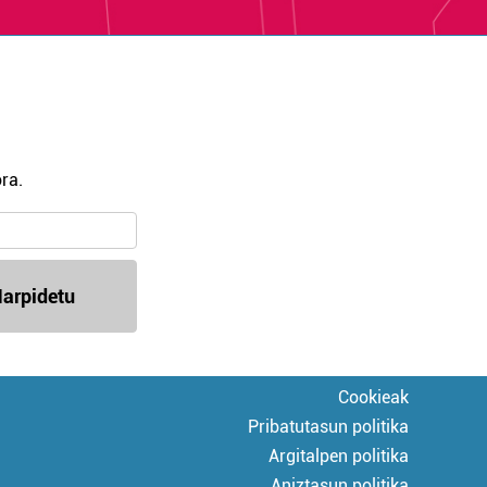
ra.
arpidetu
Cookieak
Pribatutasun politika
Argitalpen politika
Aniztasun politika