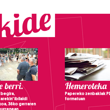
 berri.
Hemeroteka
 begira,
Papereko zenbakiak P
arekin' ibilaldi
formatuan
ikoa, 36ko gerraren
teurrenean