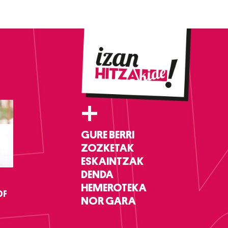
+
GURE BERRI
ZOZKETAK
ESKAINTZAK
DENDA
HEMEROTEKA
DF
NOR GARA