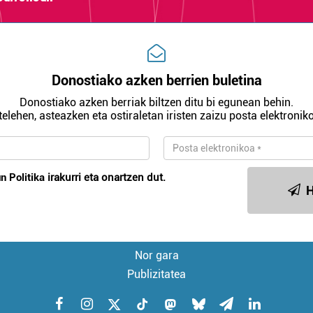
Donostiako azken berrien buletina
Donostiako azken berriak biltzen ditu bi egunean behin.
telehen, asteazken eta ostiraletan iristen zaizu posta elektroniko
n Politika
irakurri eta onartzen dut.
H
Nor gara
Publizitatea