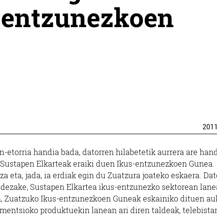
-entzunezkoen
201
-etorria handia bada, datorren hilabetetik aurrera are han
o Sustapen Elkarteak eraiki duen Ikus-entzunezkoen Gunea.
za eta, jada, ia erdiak egin du Zuatzura joateko eskaera. Da
i dezake, Sustapen Elkartea ikus-entzunezko sektorean lane
n, Zuatzuko Ikus-entzunezkoen Guneak eskainiko dituen au
mentsioko produktuekin lanean ari diren taldeak, telebistan