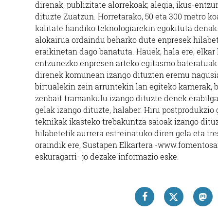
direnak, publizitate alorrekoak; alegia, ikus-ent
dituzte Zuatzun. Horretarako, 50 eta 300 metro ko
kalitate handiko teknologiarekin egokituta denak. 
alokairua ordaindu beharko dute enpresek hilabe
eraikinetan dago banatuta. Hauek, hala ere, elkar
entzunezko enpresen arteko egitasmo bateratuak so
direnek komunean izango dituzten eremu nagusiak
birtualekin zein arruntekin lan egiteko kamerak,
zenbait tramankulu izango dituzte denek erabilga
gelak izango dituzte, halaber. Hiru postprodukzio 
teknikak ikasteko trebakuntza saioak izango ditu
hilabetetik aurrera estreinatuko diren gela eta t
oraindik ere, Sustapen Elkartera -www.fomentosa
eskuragarri- jo dezake informazio eske.