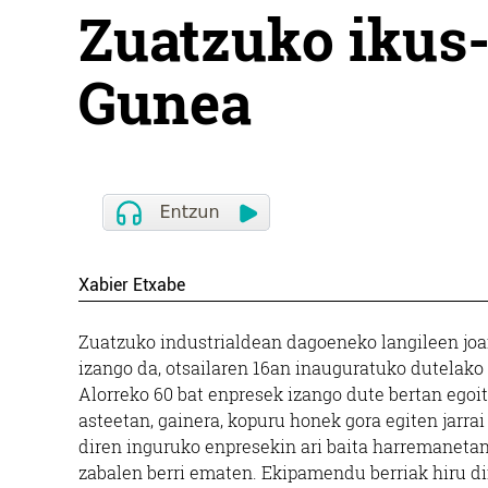
Zuatzuko ikus
Gunea
Xabier Etxabe
Zuatzuko industrialdean dagoeneko langileen joan
izango da, otsailaren 16an inauguratuko dutelak
Alorreko 60 bat enpresek izango dute bertan egoit
asteetan, gainera, kopuru honek gora egiten jarra
diren inguruko enpresekin ari baita harremaneta
zabalen berri ematen. Ekipamendu berriak hiru di