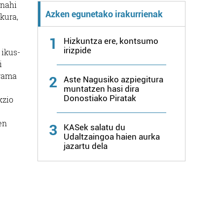
 nahi
Azken egunetako irakurrienak
kura,
1
Hizkuntza ere, kontsumo
irizpide
 ikus-
i
grama
2
Aste Nagusiko azpiegitura
muntatzen hasi dira
Donostiako Piratak
kzio
en
3
KASek salatu du
Udaltzaingoa haien aurka
jazartu dela