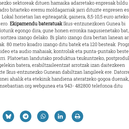
zunezko sektoreak dituen hamaika adarretako enpresak bildu
adro bitarteko eremu moldagarriak jarri dituzte enpresen es
Lokal horietan lan egiteagatik, gainera, 8,5-10,5 euro arteko
tero.
Ekipamendu bateratuak
Ikus-entzunezkoen Gunea bi
 loturik egongo dira, gune honen erronka nagusienetako bat,
rtzea izango delako. Bi plato izango dira bertan lanean ar
. 80 metro koadro izango ditu batek eta 120 besteak. Pro
 bideo eta audio mahaiak, kontrolak eta punta-puntako beste
rri. Platoetan landutako produktua txukuntzeko, postprodu
gelekin batera, erabiltzaileentzat arrotzak izan daitezkeen
zte Ikus-entzunezko Gunean dabiltzan langileek ere. Datorr
resnei ahalik eta etekinik handiena ateratzeko gogoa duenak,
nsebastian.org webgunea eta 943- 482800 telefonoa ditu