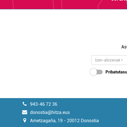
As
Pribatutasu
943-46 72 36
donostia@hitza.eus
Ametzagaña, 19 - 20012 Donostia