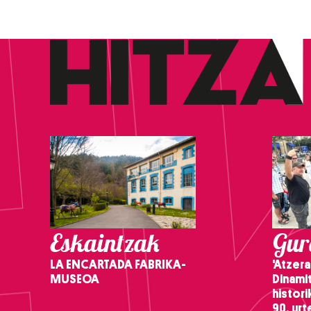
Eskaintzak
Gure
LA ENCARTADA FABRIKA-
'Atzera
MUSEOA
Dinamit
histor
90. ur