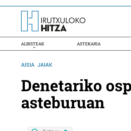
ALBISTEAK
ASTEKARIA
AISIA
JAIAK
Denetariko osp
asteburuan