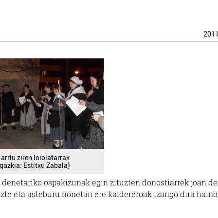
201
aritu ziren loiolatarrak
rgazkia: Estitxu Zabala)
 denetariko ospakizunak egin zituzten donostiarrek joan d
uzte eta asteburu honetan ere kaldereroak izango dira hainb