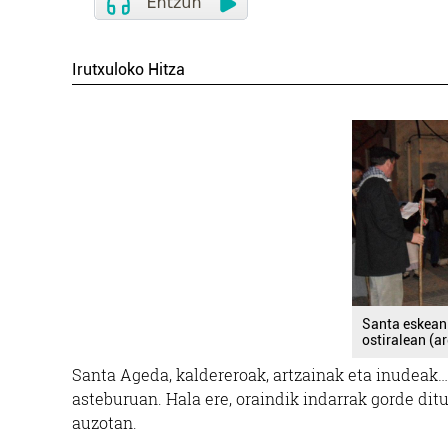
Irutxuloko Hitza
Santa eskean 
ostiralean (a
Santa Ageda, kaldereroak, artzainak eta inudeak…
asteburuan. Hala ere, oraindik indarrak gorde dit
auzotan.