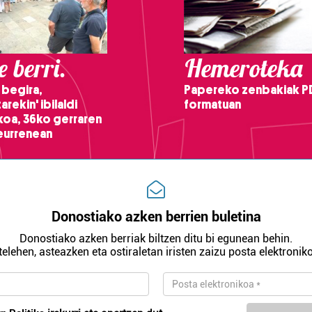
 berri.
Hemeroteka
 begira,
Papereko zenbakiak P
arekin' ibilaldi
formatuan
ikoa, 36ko gerraren
teurrenean
Donostiako azken berrien buletina
Donostiako azken berriak biltzen ditu bi egunean behin.
telehen, asteazken eta ostiraletan iristen zaizu posta elektroniko