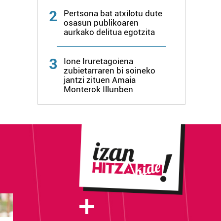
2
Pertsona bat atxilotu dute
osasun publikoaren
aurkako delitua egotzita
3
Ione Iruretagoiena
zubietarraren bi soineko
jantzi zituen Amaia
Monterok Illunben
+