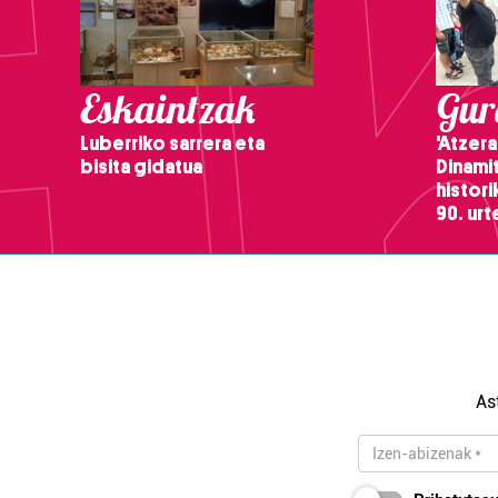
Eskaintzak
Gure
Luberriko sarrera eta
'Atzera
bisita gidatua
Dinamit
histor
90. ur
As