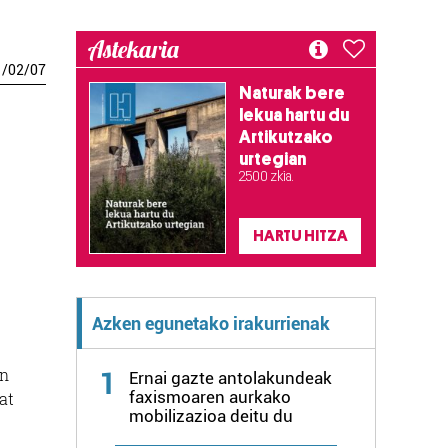
Astekaria
1
/
02
/
07
Naturak bere
lekua hartu du
Artikutzako
urtegian
2.500 zkia.
HARTU HITZA
Azken egunetako irakurrienak
en
1
Ernai gazte antolakundeak
faxismoaren aurkako
at
mobilizazioa deitu du