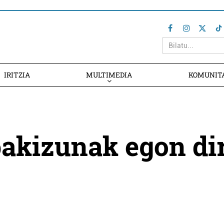
IRITZIA
MULTIMEDIA
KOMUNIT
akizunak egon di