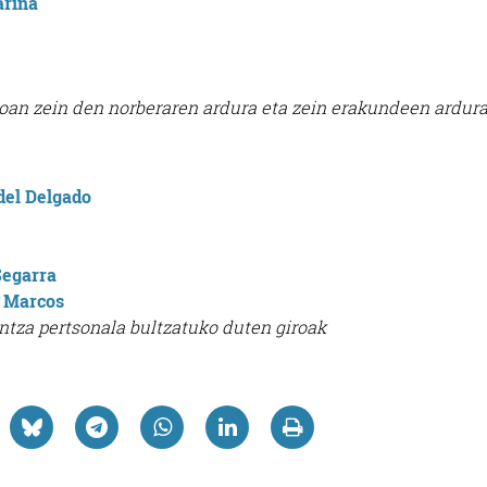
arina
oan zein den norberaren ardura eta zein erakundeen ardur
del Delgado
Segarra
s Marcos
ntza pertsonala bultzatuko duten giroak