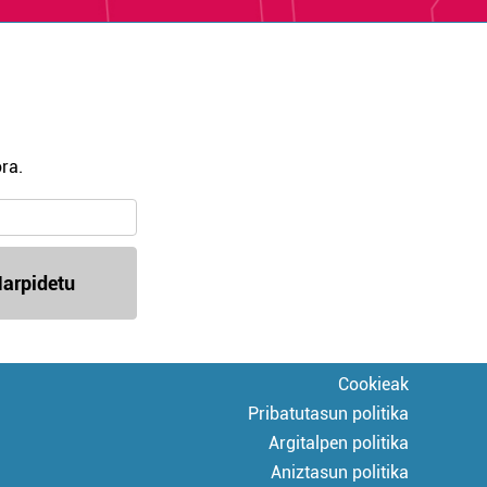
ra.
arpidetu
Cookieak
Pribatutasun politika
Argitalpen politika
Aniztasun politika