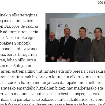
201
linekin elkarreraginez
ijanak adierazitako
ten
Dialogos de cocina
k adierazi arren, ideia
te. Nazioarteko egile
topaketen ondotik,
tsonala ardatz izango
na, beraz, hirugarren
en, lehen bilkuraren
zan ere, Subijanaren
rren, estreinaldiko “intimitatea eta giro berezia berreskur
ren gertutasunak hizlariekin lotura eta elkarrekintza erraz
na batzuekin harremanetan jartzea da topaketaren helburua.
 garatzeko emandako hitzaldien bidez, hausnarketarako eta
lertzeko moduan ezagutza jaso eta beste ikuspegi batzuk
, ikasi eta partekatzeko bokazioa dute sukaldariek. Izan ere,
eta hobeto ulertzeko ikuspuntu berria izan nahi baitute. Eus