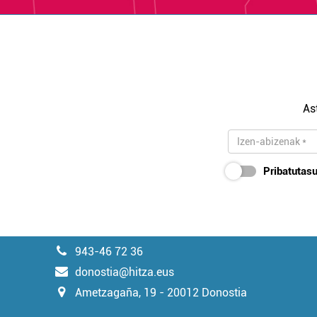
As
Pribatutasu
943-46 72 36
donostia@hitza.eus
Ametzagaña, 19 - 20012 Donostia