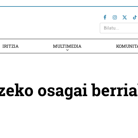
IRITZIA
MULTIMEDIA
KOMUNIT
zeko osagai berri