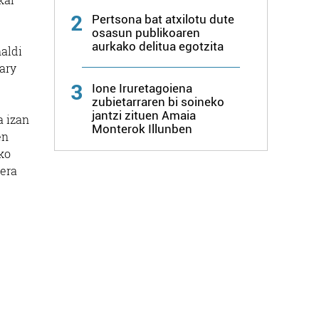
2
Pertsona bat atxilotu dute
osasun publikoaren
aurkako delitua egotzita
naldi
ary
3
Ione Iruretagoiena
zubietarraren bi soineko
jantzi zituen Amaia
a izan
Monterok Illunben
en
iko
era