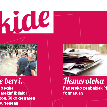
 berri.
Hemeroteka
 begira,
Papereko zenbakiak P
arekin' ibilaldi
formatuan
ikoa, 36ko gerraren
teurrenean