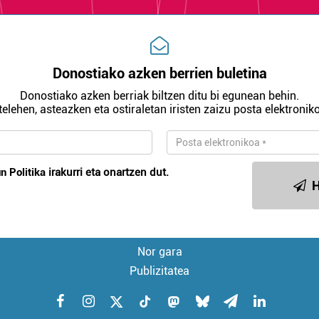
Donostiako azken berrien buletina
Donostiako azken berriak biltzen ditu bi egunean behin.
telehen, asteazken eta ostiraletan iristen zaizu posta elektroniko
n Politika
irakurri eta onartzen dut.
H
Nor gara
Publizitatea