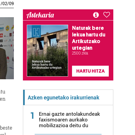
1
/
02
/
09
Astekaria
Naturak bere
lekua hartu du
Artikutzako
urtegian
2.500 zkia.
HARTU HITZA
atu
Azken egunetako irakurrienak
ten
1
Ernai gazte antolakundeak
faxismoaren aurkako
mobilizazioa deitu du
 beste
kal