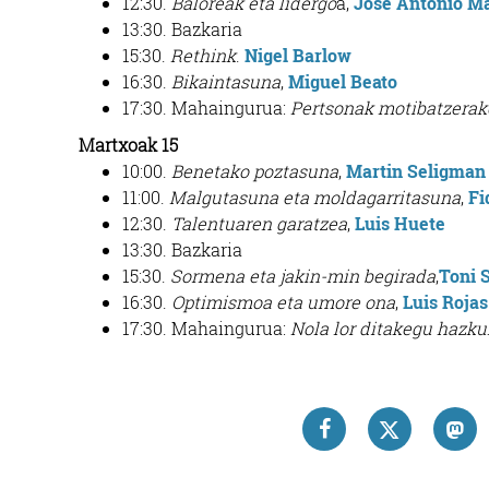
12:30.
Baloreak eta lidergo
a,
Jose Antonio M
13:30. Bazkaria
15:30.
Rethink
.
Nigel Barlow
16:30.
Bikaintasuna
,
Miguel Beato
17:30. Mahaingurua:
Pertsonak motibatzerak
Martxoak 15
10:00.
Benetako poztasuna
,
Martin Seligman
11:00.
Malgutasuna eta moldagarritasuna
,
Fi
12:30.
Talentuaren garatzea
,
Luis Huete
13:30. Bazkaria
15:30.
Sormena eta jakin-min begirada
,
Toni 
16:30.
Optimismoa eta umore ona
,
Luis Roja
17:30. Mahaingurua:
Nola lor ditakegu hazku