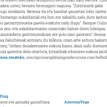
aken ustez, beraien bereizgarri nagusia. “Zientziarik gabe
gu arrakasta. Berezia da eta hainbat gauzetan lider izatea
a hemengo sukaldariak eta hori ere zabaldu nahi dute jardu
garrantzitsuena garela erakutsi nahi dugu”. Basque Culin
 zen, eta sukaldaritzaren oinarrizko balore diren lidergoa,
ausnarketa gastronomikoan ere polo izan gaitezen” desioa
a fakultateak antolatu du bilkura, orain arte ardura bakarr
nez, “ordain dezakeenaren eskura baino, ikasi nahi duenar
kula garestia dela ohartuta, hitzaldiak edonoren eskura jarr
zena emateko
,
inscripciones@dialogosdecocina.com
helbid
 Puig
keria eta gatazka gainditzea
,
AzucenaVega