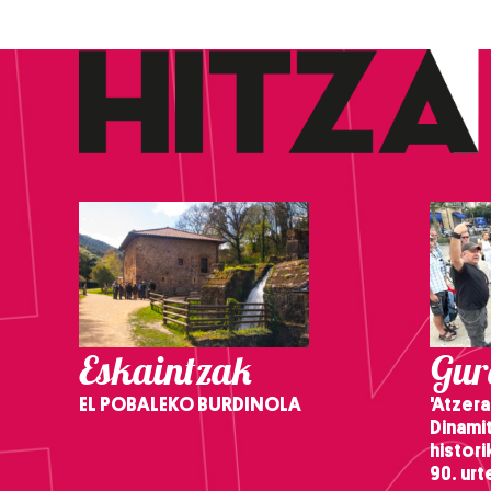
Eskaintzak
Gure
EL POBALEKO BURDINOLA
'Atzera
Dinamit
histor
90. ur