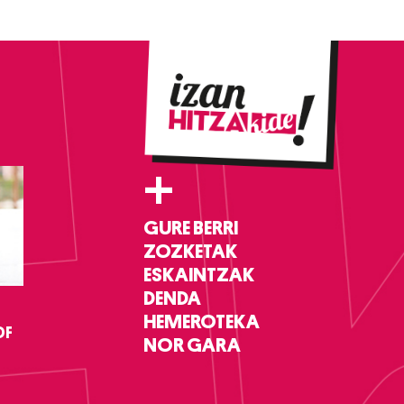
+
GURE BERRI
ZOZKETAK
ESKAINTZAK
DENDA
HEMEROTEKA
DF
NOR GARA