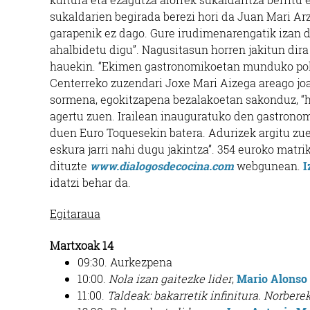
sukaldarien begirada berezi hori da Juan Mari Arz
garapenik ez dago. Gure irudimenarengatik izan du
ahalbidetu digu”. Nagusitasun horren jakitun dir
hauekin. “Ekimen gastronomikoetan munduko polo 
Centerreko zuzendari Joxe Mari Aizega areago joan
sormena, egokitzapena bezalakoetan sakonduz, “h
agertu zuen. Irailean inauguratuko den gastronomi
duen Euro Toquesekin batera. Adurizek argitu zue
eskura jarri nahi dugu jakintza”. 354 euroko matri
dituzte
www.dialogosdecocina.com
webgunean.
I
idatzi behar da.
Egitaraua
Martxoak 14
09:30. Aurkezpena
10:00.
Nola izan gaitezke lider
,
Mario Alonso
11:00.
Taldeak: bakarretik infinitura. Norbere