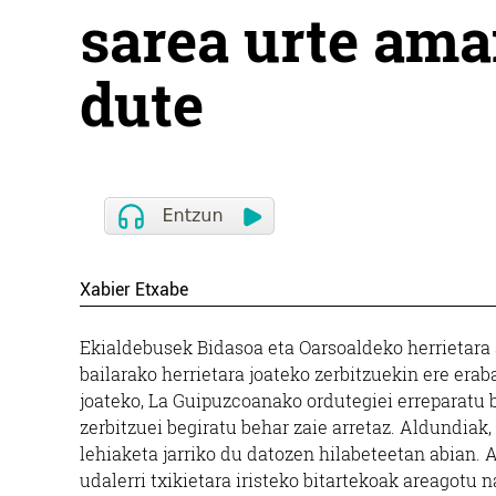
sarea urte ama
dute
Xabier Etxabe
Ekialdebusek Bidasoa eta Oarsoaldeko herrietara
bailarako herrietara joateko zerbitzuekin ere era
joateko, La Guipuzcoanako ordutegiei erreparatu b
zerbitzuei begiratu behar zaie arretaz. Aldundiak,
lehiaketa jarriko du datozen hilabeteetan abian. 
udalerri txikietara iristeko bitartekoak areagotu n