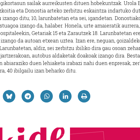
ikortasun sailak aurreikusten dituen hobekuntzak. Urola 
zkoitia eta Donostia arteko zerbitzu eskaintza indartuko dut
u izango ditu; 10, larunbatetan eta sei, igandetan. Donostiak
stuagoa izango da, halaber. Honela, urte amaieratik aurrera,
spitaleekin, Getariak 15 eta Zarautzek 18. Larunbatetan ere
 izango da autoan etxean uztea. Izan ere, neguan, goizaldek
arunbatetan, aldiz, sei zerbitzu ibiliko dira gau osoan zehar
n jartzerakoan, autobus aldaketak doakoak izango dira. Besta
abiaraziko duen lehiaketa irabazi nahi duen enpresak, zer
a, 40 ibilgailu izan beharko ditu.