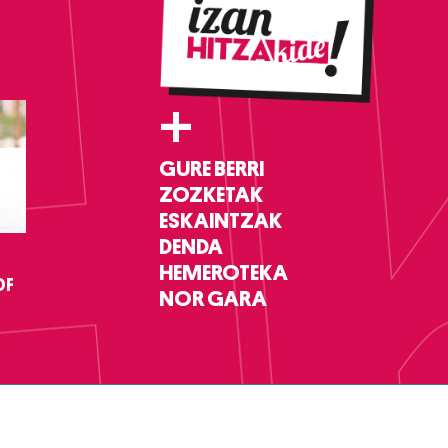
+
GURE BERRI
ZOZKETAK
ESKAINTZAK
DENDA
HEMEROTEKA
DF
NOR GARA