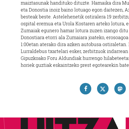
maiztasunak handituko dituzte. Hamaika dira Mug
eta Donostia inoiz baino lotuago egon daitezen, A
besteak beste. Astelehenetik ostiralera 19 zerbitz
ospital eremua eta Urola Kostaren arteko lotura, e
Zumaiak egunero hamar lotura zuzen izango ditu o
Donostiara etorri ala Zumaiara joateko, erosoagoa
1:00etan aterako dira azken autobusa ostiraletan. L
Lurraldebus txartelari esker, zerbitzuok indarrea
Gipuzkoako Foru Aldundiak hurrengo hilabeteetan 
horiek guztiak eskaintzeko prest egotearekin bater