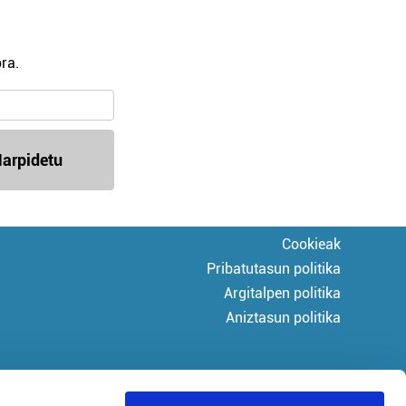
ra.
arpidetu
Cookieak
Pribatutasun politika
Argitalpen politika
Aniztasun politika