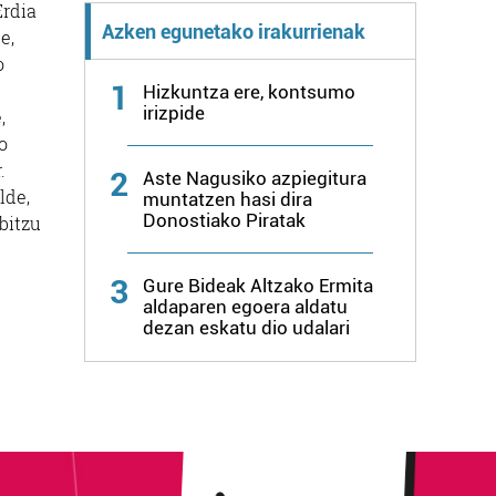
Erdia
Azken egunetako irakurrienak
e,
o
1
Hizkuntza ere, kontsumo
irizpide
,
o
.
2
Aste Nagusiko azpiegitura
lde,
muntatzen hasi dira
Donostiako Piratak
bitzu
3
Gure Bideak Altzako Ermita
aldaparen egoera aldatu
dezan eskatu dio udalari