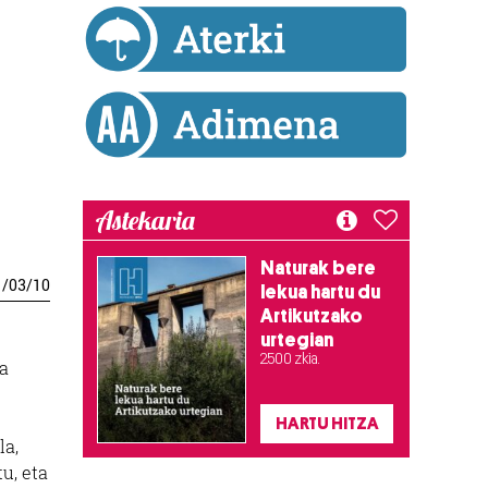
Astekaria
Naturak bere
1
/
03
/
10
lekua hartu du
Artikutzako
urtegian
2.500 zkia.
ra
HARTU HITZA
la,
tu, eta