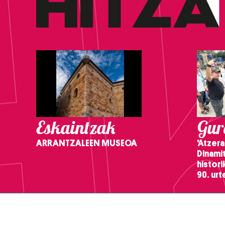
Eskaintzak
Gure
ARRANTZALEEN MUSEOA
'Atzera
Dinamit
histor
90. ur