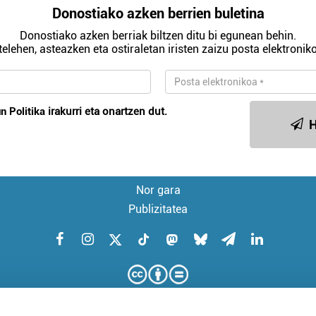
Donostiako azken berrien buletina
Donostiako azken berriak biltzen ditu bi egunean behin.
telehen, asteazken eta ostiraletan iristen zaizu posta elektroniko
n Politika
irakurri eta onartzen dut.
H
Nor gara
Publizitatea