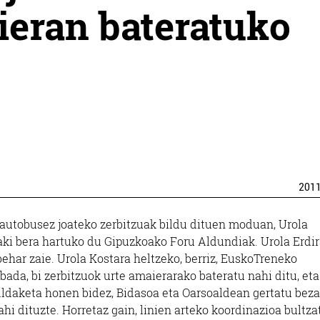
ieran bateratuko
201
 autobusez joateko zerbitzuak bildu dituen moduan, Urola
baki bera hartuko du Gipuzkoako Foru Aldundiak. Urola Erdi
ehar zaie. Urola Kostara heltzeko, berriz, EuskoTreneko
 bada, bi zerbitzuok urte amaierarako bateratu nahi ditu, eta
Aldaketa honen bidez, Bidasoa eta Oarsoaldean gertatu beza
ahi dituzte. Horretaz gain, linien arteko koordinazioa bultza