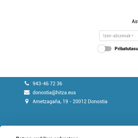
As
Pribatutasu
943-46 72 36
donostia@hitza.eus
Ametzagaña, 19 - 20012 Donostia