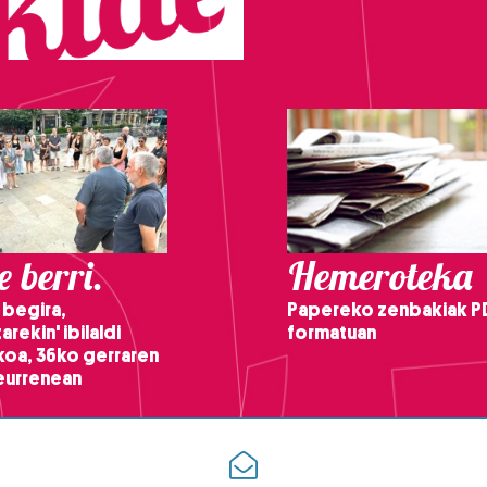
 berri.
Hemeroteka
 begira,
Papereko zenbakiak P
arekin' ibilaldi
formatuan
ikoa, 36ko gerraren
teurrenean